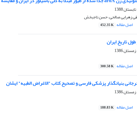
 در ایران و مقایسه آن با سویه‌های موجود در بانک ژنی
 تقی زهرایی صالحی، حسن تاجبخش
اصل مقاله
452.35 K
ول تاریخ ایران‌
اصل مقاله
300.58 K
جانی بنیانگذار پزشکی فارسی و تصحیح کتاب "الاغراض الطبیه" ایشان
اصل مقاله
188.83 K