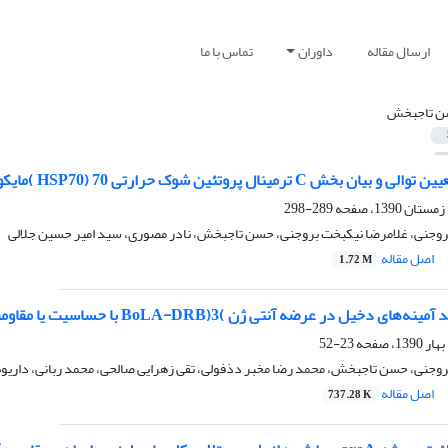
ارسال مقاله
داوران
تماس با ما
 تاجبخش
تئین شوک حرارتی 70 ‌(HSP70 )مایکوباکتریوم آویوم تحت گونه پاراتوبرکلوزیس
289-298
روجنی، غلامرضا نیکبخت بروجنی، حسن تاجبخش، نادر مصوری، سید امیر حسین جلالی
اصل مقاله
1.72 M
یل در عرضه آنتی ژن ‌)3(BoLA-DRB با حساسیت یا مقاومت به اسهال در گوساله‌ها
23-52
وجنی، حسن تاجبخش، محمد رضا مخبر دذفولی، تقی زهرایی صالحی، محمد ربانی، داریوش
اصل مقاله
737.28 K