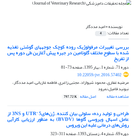
نویسنده =
امید مددگار
تعداد مقالات:
4
بررسی تغییرات مرفولوژیک روده کوچک جوجههای گوشتی تغذیه
شده با سطوح مختلف گلوتامین در جیره پیش آغازین طی دوره پس
از تفریخ
دوره 71، شماره 1، بهار 1395، صفحه
73-81
10.22059/jvr.2016.57402
مرضیه غفاری، محمود شیوازاد، مجتبی زاغری، فاطمه غازیانی، امید مددگار،
نبونید فامیل نمرود
مشاهده مقاله
اصل مقاله
797.72 K
طراحی و تولید رده»‌ سلولی بیان کننده ِ ژن‌های‌UTR’ 5 و ‌3NS از
عامل اسهال ویروسی گاوها ‌(BVDV)‌ به منظور ارزیابی کارآیی
روش‌های درمانی علیه این ویروس
دوره 69، شماره 4، زمستان 1393، صفحه
311-323