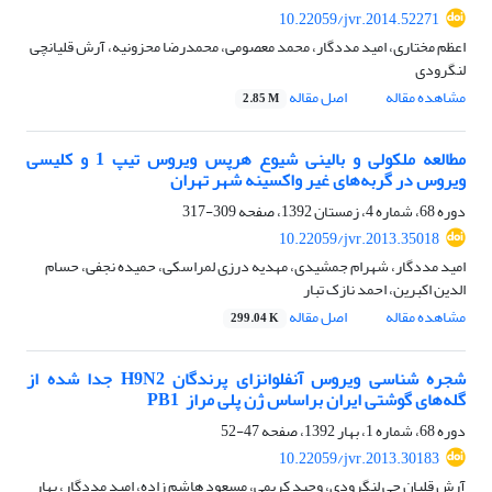
10.22059/jvr.2014.52271
اعظم مختاری، امید مددگار، محمد معصومی، محمدرضا محزونیه، آرش قلیانچی
لنگرودی
مشاهده مقاله
اصل مقاله
2.85 M
مطالعه ملکولی و بالینی شیوع هرپس ویروس تیپ 1 و کلیسی
ویروس در گربه‌های غیر واکسینه شهر تهران
دوره 68، شماره 4، زمستان 1392، صفحه
309-317
10.22059/jvr.2013.35018
امید مددگار، شهرام جمشیدی، مهدیه درزی لمراسکی، حمیده نجفی، حسام
الدین اکبرین، احمد نازک تبار
مشاهده مقاله
اصل مقاله
299.04 K
شجره شناسی ویروس آنفلوانزای پرندگان ‌H9N2 جدا شده از
گله‌های گوشتی ایران براساس ژن پلی مراز ‌ PB1
دوره 68، شماره 1، بهار 1392، صفحه
47-52
10.22059/jvr.2013.30183
آرش قلیان چی لنگرودی، وحید کریمی، مسعود هاشم زاده، امید مددگار، بهار