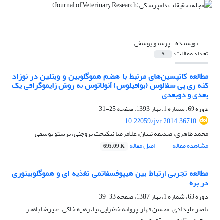
نویسنده =
پرستو یوسفی
تعداد مقالات:
5
مطالعه کاتپسین‌های مرتبط با هضم هموگلوبین و ویتلین در نوزاد
کنه ری پی سفالوس (بوافیلوس) آنولاتوس‌ ‌به روش زایموگرافی یک
بعدی و دوبعدی
دوره 69، شماره 1، بهار 1393، صفحه
25-31
10.22059/jvr.2014.36710
محمد طاهری، صدیقه نبیان، غلامرضا نیکبخت بروجنی، پرستو یوسفی
مشاهده مقاله
اصل مقاله
695.09 K
مطالعه تجربی ارتباط بین هیپوفسفاتمی تغذیه ای و هموگلوبینوری
در بره
دوره 63، شماره 1، بهار 1387، صفحه
33-39
ناصر علیدادی، محسن قهار، پروانه خضرایی نیا، زهره خاکی، علیرضا باهنر،
سعید ستاری، پرستو یوسفی