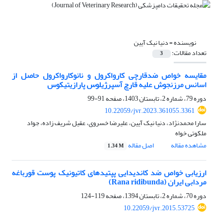
نویسنده =
دنیا نیک آیین
تعداد مقالات:
3
مقایسه خواص ضد‌قارچی کارواکرول و نانوکارواکرول حاصل از
اسانس مرزنجوش علیه قارچ آسپرژیلوس پارازیتیکوس
دوره 79، شماره 2، تابستان 1403، صفحه
91-99
10.22059/jvr.2023.361055.3361
سارا محمدنژاد، دنیا نیک آیین، علیرضا خسروی، عقیل شریف زاده، جواد
ملکوتی خواه
مشاهده مقاله
اصل مقاله
1.34 M
ارزیابی خواص ضد کاندیدایی پپتیدهای کاتیونیک پوست قورباغه
مردابی ایران (Rana ridibunda)
دوره 70، شماره 2، تابستان 1394، صفحه
119-124
10.22059/jvr.2015.53725