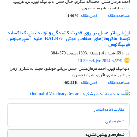
احمد عرفان منش، حجت اله شکری، جلال حسن، دنیا نیک آیین، ثریا غریبی،
علیرضا باهنر، علیرضا خسروی
مشاهده مقاله
اصل مقاله
1.06 M
ارزیابی اثر عسل بر روی قدرت کشندگی و تولید نیتریک اکساید
توسط ماکروفاژهای صفاقی موش BALB/c علیه آسپرجیلوس
فومیگاتوس
دوره 69، شماره 4، زمستان 1393، صفحه
379-384
10.22059/jvr.2014.52279
دنیا نیک آیین، احمد عرفان‌منش، حسن قربانی چوبقلو، حجت اله شکری، زهرا
طوطیان، هادی باقری، علیرضا خسروی
مشاهده مقاله
اصل مقاله
462.63 K
مقالات آماده انتشار
شماره جاری
شماره‌های پیشین نشریه