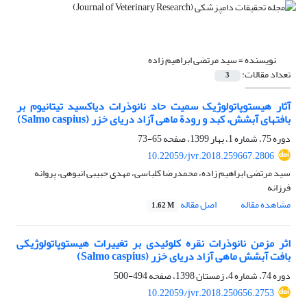
نویسنده =
سید مرتضی ابراهیم زاده
تعداد مقالات:
3
آثار هیستوپاتولوژیک سمیت حاد نانوذرات دی‎اکسید تیتانیوم بر
بافت‎های آبشش، کبد و رودة ماهی آزاد دریای خزر (Salmo caspius)
دوره 75، شماره 1، بهار 1399، صفحه
65-73
10.22059/jvr.2018.259667.2806
سید مرتضی ابراهیم زاده، محمدرضا کلباسی، مهدی حبیبی انبوهی، پروانه
فرزانه
مشاهده مقاله
اصل مقاله
1.62 M
اثر مزمن نانوذرات نقره کلوئیدی بر تغییرات هیستوپاتولوژیکی
بافت آبشش ماهی آزاد دریای خزر (Salmo caspius)
دوره 74، شماره 4، زمستان 1398، صفحه
494-500
10.22059/jvr.2018.250656.2753