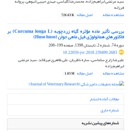
سید مرتضی ابراهیم زاده، محمدرضا کلباسی، مهدی حبیبی انبوهی، پروانه
فرزانه
مشاهده مقاله
اصل مقاله
726.63 K
بررسی تأثیر ماده مؤثره گیاه زردچوبه (Curcuma longa L) بر
فاکتورهای هماتولوژی فیل ماهی جوان (Huso huso)
دوره 74، شماره 2، تابستان 1398، صفحه
199-208
10.22059/jvr.2018.239499.2683
علیرضا زارع سلماسی، ساره ناظریان، علی طاهری میرقائد، سید مرتضی
ابراهیم زاده
مشاهده مقاله
اصل مقاله
1.03 M
مقالات آماده انتشار
شماره جاری
شماره‌های پیشین نشریه