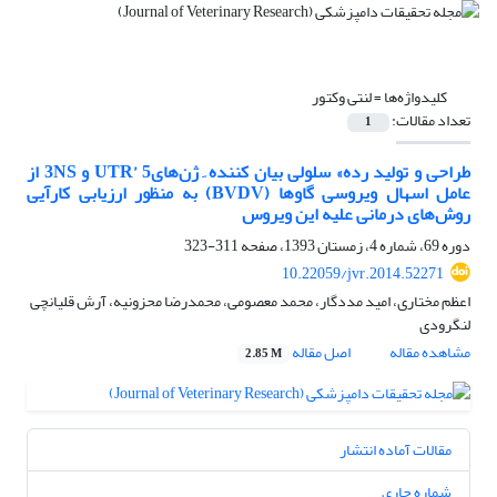
کلیدواژه‌ها =
لنتی وکتور
تعداد مقالات:
1
طراحی و تولید رده»‌ سلولی بیان کننده ِ ژن‌های‌UTR’ 5 و ‌3NS از
عامل اسهال ویروسی گاوها ‌(BVDV)‌ به منظور ارزیابی کارآیی
روش‌های درمانی علیه این ویروس
دوره 69، شماره 4، زمستان 1393، صفحه
311-323
10.22059/jvr.2014.52271
اعظم مختاری، امید مددگار، محمد معصومی، محمدرضا محزونیه، آرش قلیانچی
لنگرودی
مشاهده مقاله
اصل مقاله
2.85 M
مقالات آماده انتشار
شماره جاری