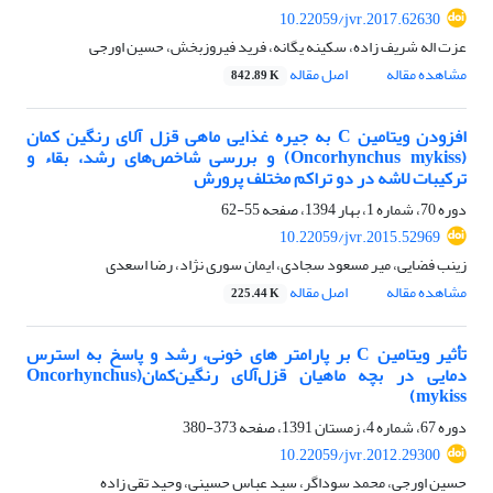
10.22059/jvr.2017.62630
عزت اله شریف زاده، سکینه یگانه، فرید فیروزبخش، حسین اورجی
مشاهده مقاله
اصل مقاله
842.89 K
افزودن ویتامین C به جیره غذایی ماهی قزل ‌آلای ‌‌‌‌‌‌‌‌رنگین کمان
(Oncorhynchus mykiss)‌ و بررسی شاخص‌های ‌رشد، بقاء و
ترکیبات لاشه ‌در ‌دو ‌‌تراکم مختلف پرورش
دوره 70، شماره 1، بهار 1394، صفحه
55-62
10.22059/jvr.2015.52969
زینب فضایی، میر مسعود سجادی، ایمان سوری نژاد، رضا اسعدی
مشاهده مقاله
اصل مقاله
225.44 K
تأثیر ویتامین C بر پارامتر های خونی، رشد و پاسخ به استرس
دمایی در بچه ماهیان قزل‌آلای رنگین‌کمان‌(Oncorhynchus
mykiss)
دوره 67، شماره 4، زمستان 1391، صفحه
373-380
10.22059/jvr.2012.29300
حسین اورجی، محمد سوداگر، سید عباس حسینی، وحید تقی زاده