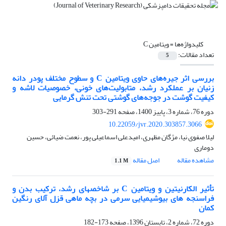
کلیدواژه‌ها =
ویتامین C
تعداد مقالات:
5
بررسی اثر جیره‌های حاوی ویتامین C و سطوح مختلف پودر دانه
زنیان بر عملکرد رشد، متابولیت‌های خونی، خصوصیات لاشه و
کیفیت گوشت در جوجه‌های گوشتی تحت تنش گرمایی
دوره 76، شماره 3، پاییز 1400، صفحه
291-303
10.22059/jvr.2020.303857.3066
لیلا صفوی نیا، مژگان مظهری، امیدعلی اسماعیلی پور، نعمت ضیائی، حسین
دوماری
مشاهده مقاله
اصل مقاله
1.1 M
تأثیر الکارنیتین و ویتامین C بر شاخصهای رشد، ترکیب بدن و
فراسنجه های بیوشیمیایی سرمی در بچه ماهی قزل آلای رنگین
کمان
دوره 72، شماره 2، تابستان 1396، صفحه
173-182