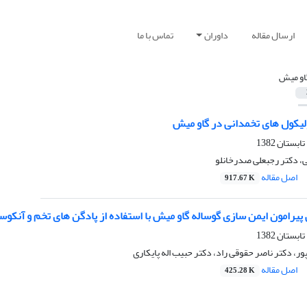
ارسال مقاله
داوران
تماس با ما
او میش
ولیکول های تخمدانی در گاو میش
 دکتر رجبعلی صدرخانلو
اصل مقاله
917.67 K
پیرامون ایمن سازی گوساله گاو میش با استفاده از پادگن های تخم و آنک
ر، دکتر ناصر حقوقی راد، دکتر حبیب اله پایکاری
اصل مقاله
425.28 K