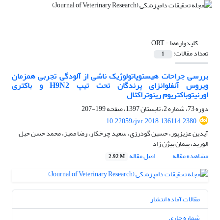
کلیدواژه‌ها =
ORT
تعداد مقالات:
1
بررسی جراحات هیستوپاتولوژیک ناشی از آلودگی تجربی همزمان
ویروس آنفلوانزای پرندگان تحت تیپ H9N2 و باکتری
اورنیتوباکتریوم رینوتراکئال
دوره 73، شماره 2، تابستان 1397، صفحه
199-207
10.22059/jvr.2018.136114.2380
آیدین عزیزپور، حسین گودرزی، سعید چرخکار، رضا ممیز، محمد حسن حبل
الورید، پیمان بیژن زاد
مشاهده مقاله
اصل مقاله
2.92 M
مقالات آماده انتشار
شماره جاری