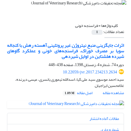
کلیدواژه‌ها =
فراسنجه خونی
تعداد مقالات:
1
اثرات جایگزینی منبع نیتروژن غیر پروتئینی آهسته رهش با کنجاله
سویا بر مصرف خوراک، فراسنجه‌های خونی و عملکرد گاوهای
شیرده هلشتاین در اوایل شیردهی
دوره 74، شماره 4، زمستان 1398، صفحه
438-448
10.22059/jvr.2017.234213.2634
سید احمد موسوی سید علی کیا، اسدالله تیموری یانسری، عیسی دیرنده،
غلامحسین ایراجیان
مشاهده مقاله
اصل مقاله
1.09 M
مقالات آماده انتشار
شماره جاری