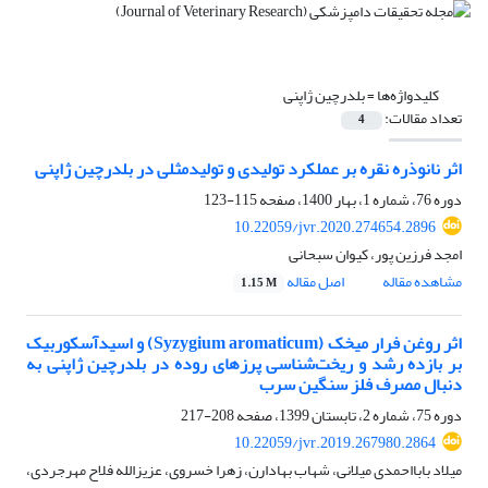
کلیدواژه‌ها =
بلدرچین ژاپنی
تعداد مقالات:
4
اثر نانو‌ذره نقره بر عملکرد تولیدی و تولیدمثلی در بلدرچین ژاپنی
دوره 76، شماره 1، بهار 1400، صفحه
115-123
10.22059/jvr.2020.274654.2896
امجد فرزین پور، کیوان سبحانی
مشاهده مقاله
اصل مقاله
1.15 M
اثر روغن فرار میخک (Syzygium aromaticum) و اسید‎آسکوربیک
بر بازده رشد و ریخت‌شناسی پرزهای روده در بلدرچین ژاپنی به
دنبال مصرف فلز سنگین سرب
دوره 75، شماره 2، تابستان 1399، صفحه
208-217
10.22059/jvr.2019.267980.2864
میلاد بابااحمدی میلانی، شهاب بهادارن، زهرا خسروی، عزیزالله فلاح مهرجردی،