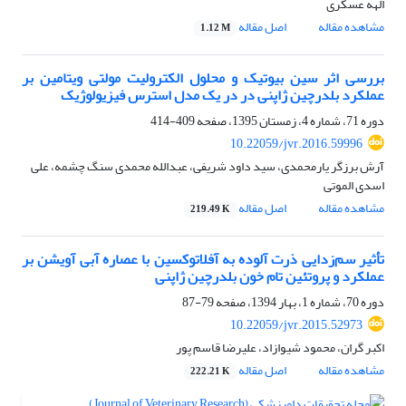
الهه عسکری
مشاهده مقاله
اصل مقاله
1.12 M
بررسی اثر سین بیوتیک و محلول الکترولیت مولتی ویتامین بر
عملکرد بلدرچین ژاپنی در در یک مدل استرس فیزیولوژیک
دوره 71، شماره 4، زمستان 1395، صفحه
409-414
10.22059/jvr.2016.59996
آرش برزگر یارمحمدی، سید داود شریفی، عبدالله محمدی سنگ چشمه، علی
اسدی الموتی
مشاهده مقاله
اصل مقاله
219.49 K
تأثیر سم‌زدایی ذرت آلوده به آفلاتوکسین با عصاره آبی آویشن بر
عملکرد و پروتئین تام خون بلدرچین ژاپنی
دوره 70، شماره 1، بهار 1394، صفحه
79-87
10.22059/jvr.2015.52973
اکبر گران، محمود شیوازاد، علیرضا قاسم پور
مشاهده مقاله
اصل مقاله
222.21 K