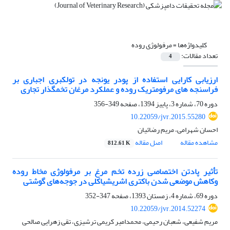
کلیدواژه‌ها =
مرفولوژی روده
تعداد مقالات:
4
ارزیابی کارایی استفاده از پودر یونجه در تولکبری اجباری بر
فراسنجه های مرفومتریک روده و عملکرد مرغان تخمگذار تجاری
دوره 70، شماره 3، پاییز 1394، صفحه
349-356
10.22059/jvr.2015.55280
احسان شهرامی، مریم رضائیان
مشاهده مقاله
اصل مقاله
812.61 K
تأثیر پادتن اختصاصی زرده تخم مرغ بر مرفولوژی مخاط روده
وکاهش موضعی شدن باکتری اشریشیاکلی‌ ‌در جوجه‌های گوشتی
دوره 69، شماره 4، زمستان 1393، صفحه
347-352
10.22059/jvr.2014.52274
مریم شفیعی، شعبان رحیمی، محمد‌امیر کریمی ترشیزی، تقی زهرایی صالحی