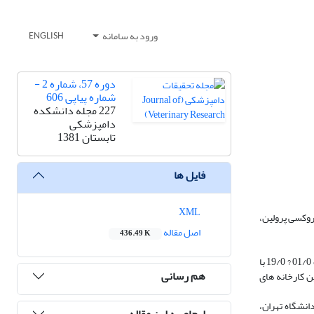
ورود به سامانه
ENGLISH
دوره 57، شماره 2 -
شماره پیاپی 606
227 مجله دانشکده
دامپزشکی
تابستان 1381
فایل ها
XML
ها میزان هیدروکسی پرولین،
اصل مقاله
436.49 K
نتایج: نتایج به دست آمده نشان داد که متوسط درصد هیدروکسی پرولین، کلاژن محصول و نسبت کلاژن در پروتئین خام بر حسب گرم، در مجموع 12 کارخانه به ترتیب 01/0 ? 19/0 با
هم رسانی
یسه هر شاخص در بین کارخانه های
انشگاه تهران،
ارجاع به این مقاله