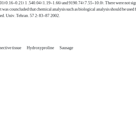
01(0.16-0.21), 1 .540.04 (1.19-1.66) and 9190.74 (7.55-10.0). There were not sig
t was councluded that chemical analysis such as biological analysis should be used 
Med. Univ. Tehran. 57, 2: 83-87, 2002.
ective tissue
Hydroxyproline
Sausage