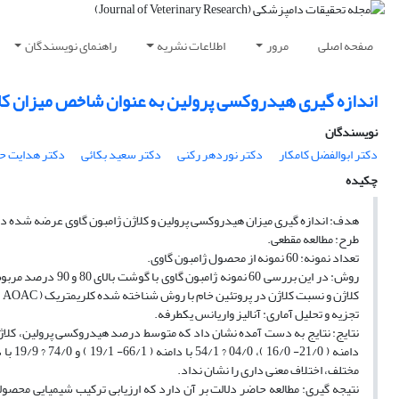
صفحه اصلی
مرور
اطلاعات نشریه
راهنمای نویسندگان
اندازه گیری هیدروکسی پرولین به عنوان شاخص میزان کل
نویسندگان
دکتر ابوالفضل کامکار
دکتر نوردهر رکنی
دکتر سعید بکائی
دکتر هدایت ح
چکیده
هدف: اندازه گیری میزان هیدروکسی پرولین و کلاژن ژامبون گاوی عرضه شده در 
طرح: مطالعه مقطعی.
تعداد نمونه: 60 نمونه از محصول ژامبون گاوی.
کلاژن و نسبت کلاژن در پروتئین خام با روش شناخته شده کلریمتریک ( AOAC ) مورد ارزیابی قرار گرفتند.
تجزیه و تحلیل آماری: آنالیز واریانس یکطرفه.
مختلف، اختلاف معنی داری را نشان نداد.
نتیجه گیری: مطالعه حاضر دلالت بر آن دارد که ارزیابی ترکیب شیمیایی محصول