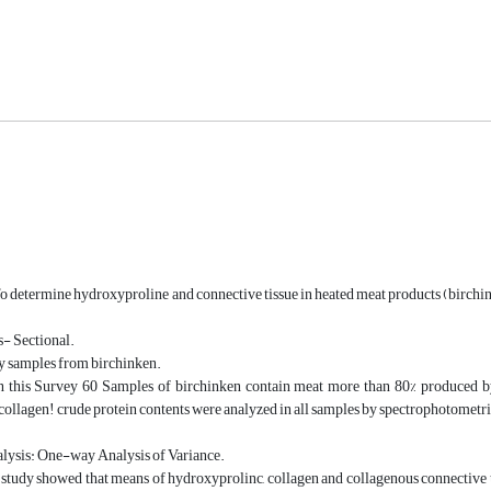
o determine hydroxyproline and connective tissue in heated meat products (birchink
s- Sectional.
y samples from birchinken.
n this Survey 60 Samples of birchinken contain meat more than 80% produced by 
collagen! crude protein contents were analyzed in all samples by spectrophotomet
nalysis: One-way Analysis of Variance.
 study showed that means of hydroxyprolinc, collagen and collagenous connective 