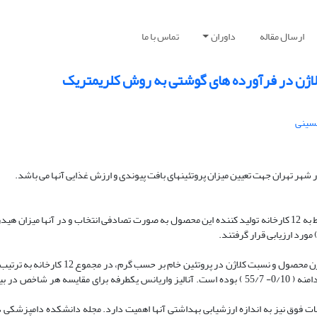
ارسال مقاله
داوران
تماس با ما
اژن در فرآورده های گوشتی به روش کلریمتریک
سینی
شهر تهران جهت تعیین میزان پروتئینهای بافت پیوندی و ارزش غذایی آنها می باشد.
روش: در این بررسی 60 نمونه ژامبون گاوی با گوشت بالای 80 و 90 درصد مربوط به 12 کارخانه تولید کننده این محصول به صورت تصادفی انتخاب و در آن
دامنه ( 21/0- 16/0 )، 04/0 ? 54/1 با دامنه ( 66/1- 19/1 ) و 74/0 ? 19/9 با دامنه ( 0/10- 55/7 ) بوده است. آنالیز واریانس یکطرفه برای مقا
ات فوق نیز به اندازه ارزشیابی بهداشتی آنها اهمیت دارد. مجله دانشکده دامپزشکی د