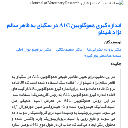
اندازه گیری هموگلوبین A1C در سگهای به ظاهر سالم
نژاد شینلو
نویسندگان
دکتر پروانه خضرایی نیا
دکتر سعید بکائی
دکتر ابراهیم جوان آملی
ملیحه عباسعلی پور کبیره
چکیده
در این تحقیق برای تعیین مقادیر طبیعی هموگلوبین A1C در سگهای به
ظاهر سالم نژاد شینلو از 45 قلاده سگ استفاده شده است که 30 قلاده
نر و 15 قلاده ماده بودند. برای اندازه گیری هموگلوبین A1C از کیت های
آماده اندازه گیری هموگلوبین A1C به روش کلریمتریک استفاده شد.
در این روش هموگلوبین A1C در معرض اسید ضعیفی مثل
اسیداکسالیک هیدرولیزه شده و 5- هیدروکسی متیل فورفورال آزاد
می شود، سپس پروتئینها به وسیله اسید تری کلرواستیک رسوب داده
می شوند و مایع رویی با اسید تایوباربیتوریک وارد واکنش شده و
محلول رنگی ایجاد می کند که جذب آن در طول موج 443 نانومتر اندازه