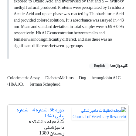
exposed to Oxalic Acid and hydrolysed by that and 5 — hydroxy
methyl furfural produced. Proteins were percipitated by Trichloro
Acetic Acid and upper phase was reacted by Thiobarbituric Acid
and provided colored solution. It’ s absorbance was assayed in 443
nm. Mean and standard deviation in total samples were 5.69 ± 0.95
respectively. Hb A1C concentration between males and
females was not significantly differed. and also there was no
significant difference between age groups.
کلیدواژه‌ها
English
Colorimetric Assay
DiabetesMe1itus
Dog
hemoglobin A1C
(HbA1C).
Jerman Schepherd
دوره 56، شماره 4 - شماره
پیاپی 1345
225 مجله دانشکده
دامپزشکی
زمستان 1380