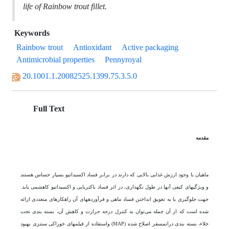
life of Rainbow trout fillet.
Keywords
Rainbow trout
Antioxidant
Active packaging
Antimicrobial properties
Pennyroyal
20.1001.1.20082525.1399.75.3.5.0
Full Text
مقدمه
ماهیان با وجود ارزش غذایی بالایی که دارند در برابر فساد اکسیداتیو بسیار حساس هستند
و ویژگی­های کیفی آن­ها در طول نگهداری، در اثر فساد باکتریایی و اکسیداتیو کاهش­می یابد.
جهت جلوگیری یا به تعویق انداختن فساد ماهی و فرآورده­های آن راهکارهای متعددی ارائه
شده است که از آن جمله می‌توان به کنترل درجه حرارت و کاهش آن، بسته بندی تحت
خلاء، بسته بندی دراتمسفر اصلاح شده (MAP) واستفاده از فیلم­های خوراکی سنتزی بهبود