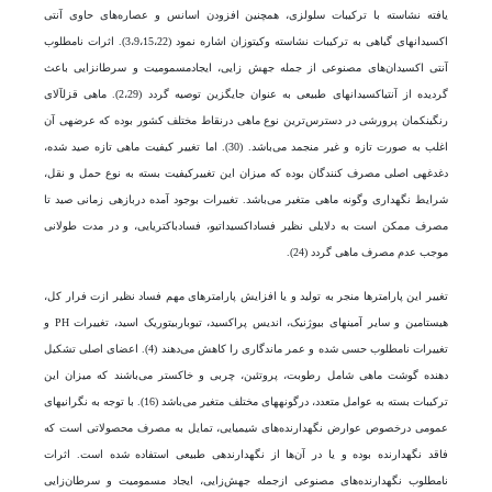
یافته نشاسته با ترکیبات سلولزی، همچنین افزودن اسانس و عصاره‌های حاوی آنتی
اکسیدان­های گیاهی به ترکیبات نشاسته وکیتوزان اشاره نمود (3،9،15،22). اثرات نامطلوب
آنتی اکسیدان‌های مصنوعی از جمله جهش زایی، ایجادمسمومیت و سرطان­زایی باعث
گردیده از آنتی­اکسیدان­های طبیعی به عنوان جایگزین توصیه گردد (2،29). ماهی قزل­آلای
رنگین­کمان پرورشی در دسترس‌ترین نوع ماهی درنقاط مختلف کشور بوده که عرضه­ی آن
اغلب به صورت تازه و غیر منجمد می‌باشد. (30). اما تغییر کیفیت ماهی تازه صید شده،
دغدغه­ی اصلی مصرف کنندگان بوده که میزان این تغییرکیفیت بسته به نوع حمل و نقل،
شرایط نگهداری وگونه ماهی متغیر می‌باشد. تغییرات بوجود آمده دربازه­ی زمانی صید تا
مصرف ممکن است به دلایلی نظیر فساد­اکسیداتیو، فساد­باکتریایی، و در مدت طولانی
موجب عدم مصرف ماهی گردد (24).
تغییر این پارامتر­ها منجر به تولید و یا افزایش پارامتر­های مهم فساد نظیر ازت فرار کل،
هیستامین و سایر آمین­های بیوژنیک، اندیس پراکسید، تیوباربیتوریک اسید، تغییرات PH و
تغییرات نامطلوب حسی شده و عمر ماندگاری را کاهش می‌دهند (4). اعضای اصلی تشکیل
دهنده گوشت ماهی شامل رطوبت، پروتئین، چربی و خاکستر می‌باشند که میزان این
ترکیبات بسته به عوامل متعدد، درگونه­های مختلف متغیر می‌باشد (16). با توجه به نگرانی­های
عمومی درخصوص عوارض نگهدارنده‌های شیمیایی، تمایل به مصرف محصولاتی است که
فاقد نگهدارنده بوده و یا در آن‌ها از نگهدارنده­ی طبیعی استفاده شده است. اثرات
نامطلوب نگهدارنده‌های مصنوعی ازجمله جهش‌زایی، ایجاد مسمومیت و سرطان‌زایی