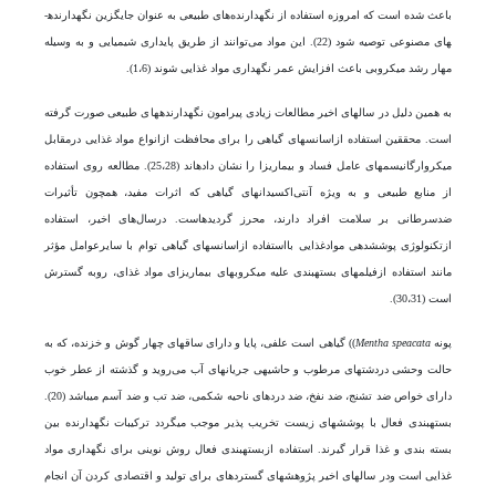
باعث شده است که امروزه استفاده از نگهدارنده‌­های طبیعی به عنوان جایگزین نگهدارنده­
های مصنوعی توصیه شود (22). این مواد می‌توانند از طریق پایداری شیمیایی و به وسیله
مهار رشد میکروبی باعث افزایش عمر نگهداری مواد غذایی شوند (1،6).
به همین دلیل در سال­های اخیر مطالعات زیادی پیرامون نگهدارنده­های طبیعی صورت گرفته
است. محققین استفاده ازاسانس­های گیاهی را برای محافظت ازانواع مواد غذایی درمقابل
میکروارگانیسم­های عامل فساد و بیماریزا را نشان داده­اند (25،28). مطالعه روی استفاده
از منابع طبیعی و به ویژه آنتی‌اکسیدان­های گیاهی که اثرات مفید، همچون تأثیرات
ضد‌سرطانی بر سلامت افراد دارند، محرز گردیده­است. درسال‌های اخیر، استفاده
ازتکنولوژی پوشش­دهی موادغذایی بااستفاده ازاسانس­های گیاهی توام با سایرعوامل مؤثر
مانند استفاده ازفیلم­های بسته­بندی علیه میکروب­های بیماریزای مواد غذای، روبه گسترش
است (30،31).
پونه
Mentha speacata
)) گیاهی است علفی، پایا و دارای ساقه­ای چهار گوش و خزنده، که به
حالت وحشی دردشت­های مرطوب و حاشیه­ی جریان­های آب می‌روید و گذشته از عطر خوب
دارای خواص ضد تشنج، ضد نفخ، ضد دردها­ی ناحیه شکمی، ضد تب و ضد آسم می­باشد (20).
بسته­بندی فعال با پوشش­های زیست تخریب پذیر موجب می­گردد ترکیبات نگهدارنده بین
بسته بندی و غذا قرار گیرند. استفاده ازبسته­بندی فعال روش نوینی برای نگهداری مواد
غذایی است ودر سال­های اخیر پژوهش­های گسترده­ای برای تولید و اقتصادی کردن آن انجام