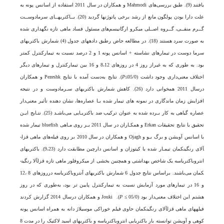
یافتند (9). طبق بررسی‌های Mahmodi و همکاران در سال 2011 استفاده از اسانس پونه به
علت دارا بودن پولگون مانع از رشد برخی پاتوژن­ها گردید (20). بــاکتری­هــای سرمادوســت
گــرم منفــی، گــروه اصــلی میکرو ارگانیسم‌های مسئول فساد ماهی تازه نگهداری شده
به صورت سرد هستند (18). در مطالعه حاض رطبق داده­های جدول (4) شمارش باکتری­های
سرما دوست در تیمار­های نشاسته + اسانس پونه 1 و 2 درصد نسبت به تیمارکنترل کمتر
بود. به طوری که به غیراز روز 4 در روزهای 8،12 و 16 بین تیمارکنترل و تیمار‎های دیگر
اختلاف معنی‌داری وجود داشت (05/0≥
P
). نتایج به‌دست آمده با نتایج Pezeshk و همکاران
درسال 2011 همخوانی دارد (26). کاهش شمارش باکتری­های سـرمادوست و در نتیجه
افزایش زمان ماندگاری در نمونه های تیمار شده بـا عصاره‌ها، نشان دهنده تأثیر معنی‌دار
عصاره گیاهی به کار بـرده شده به عنوان ترکیب ضد باکتریـایی می‌باشـد (25). نتـایج ایـن
تحقیق با نتایج تحقیقات Erkan و همکـاران در سال 2011 بـر روی مـاهی bluefish تیمار شده
با اسانس آویشن و برگ بـو و Ojagh و همکاران در سال 2010 بر روی فیله‌های ماهی قزل­
آلای رنگین­کمان تیمـار شده با کیتوزان و اسانس دارچین مطابقت دارد (9،23). باکتری­های
انتروباکتریاسه یک شاخص بهداشتی و همچنین بخشی از میکروفلور ماهی تازه قزل­آلا رنگین­
کمان می‌باشند. براساس نتایج جدول 6 شمارش باکتری­های آنتروباکتریاسه درروزهای 8 ،12
و 16 در تیمارهای مورد آزمایش نسبت به تیمارکنترل پایین تر بود، به‌طوری که در روز
هشتم این اختلاف معنی‌دار بود (05/0 ≥
P
). Jouki و همکاران درسال 2014 گزارش کردند
فیله­های ماهی قزل­آلای رنگین­کمان حاوی فیلم خوراکی موسیلاژ دانه به همراه اسانس پونه
کوهی و آویشن توانسته بار باکتریایی انتروباکتریاسه و باکتری­های اسید لاکتیک را در مدت 8