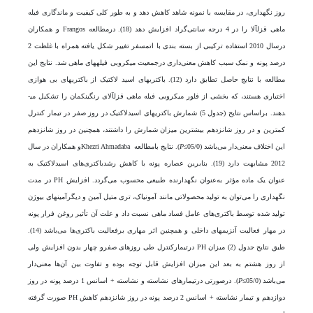
روز نگهداری، در مقایسه با نمونه شاهد کاهش دهد و به طور کلی کیفیت و ماندگاری فیله
ماهی قزل­آلا را در 4 درجه سانتی‌گراد افزایش دهد (18). درمطالعه Frangos و همکاران
درسال 2010 استفاده ترکیبی از بسته بندی با اتمسفر تغییر شکل یافته همراه با غلظت 2
درصد پونه و نمک سبب کاهش معنی‌داری درجمعیت میکروبی فیله­های ماهی شد. نتایج این
مطالعه با نتایج حاصل تطابق دارد (12). باکتری­های اسید لاکتیک از باکتری­های بی هوازی
اختیاری هستند، که بخشی از فلور میکروبی فیله ماهی قزل­آلای رنگین­کمان را تشکیل می­
دهند. براساس نتایج (جدول 5) شمارش باکتری­های اسیدلاکتیک در روز صفر در تیمار کنترل
کمترین و در روز شانزدهم بیشترین میزان شمارش را داشتند، همچنین در روز شانزدهم
این اختلاف معنی‌دار می‌باشد (05/0≥
P
). نتایج بامطالعه Khezri Ahmadabaو همکاران در سال
2012 مشابهت دارد (19). بنابر­ین عصاره پونه با کاهش رشدباکتری‌های اسیدلاکتیک به
عنوان یک ماده مؤثر به‌عنوان نگهدارنده طبیعی محسوب می‌گردد. افزایش PH در مدت
نگهداری را می‌توان به تولید محصولاتی مانند آمونیاک، تری متیل آمین و دیگرآمین­های بیوژن
تولید شده توسط باکتری‌های عامل فساد ماهی نسبت داد و علت آن تأثیر روغن فرار پونه
در مهار فعالیت آنزیم­های داخلی و همچنین اثر مهاری برفعالیت باکتری‌ها می‌باشد (14).
طبق نتایج جدول (2) میزان PH درتیمارکنترل طی روزهای صفرو چهار بدون افزایش ولی
از روز هشتم به بعد این میزان افزایش قابل‌ توجه بوده و تفاوت بین آن‌ها معنی‌دار
می‌باشد (05/0≥
P
). درصورتی درتیمار­های نشاسته و نشاسته + اسانس 1 درصد پونه در روز
دوازدهم و تیمار نشاسته + اسانس 2 درصد پونه در روز شانزدهم کاهش PH صورت گرفته