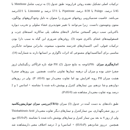
ترکیبات اصلی تشکیل دهنده روغن فرارپونه: طبق جدول (1) به ترتیب شامل Menthone با
5/45 درصد، Pulego با 8/39 درصد، Piperitone با 57/1 درصد و Limonene با 32/1درصد
می‌باشد. خاصیت ضد­میکروبی روغن­های ضروری را می­توان به دلیل وجودگروه­های پولگون،
منتون ونئومنتون دانست. زیرا می‌توانند با تغییر نفوذپذیری غشاء سلولی و تخریب دیواره
باکتریایی سبب درهم گسیختن ساختار لایه‌های مختلف پلی ساکارید اسید‌های چرب و
فسفولیپید­های غشای باکتری شوند (3). روغن‌های ضروری این گیاه به سبب دارا بودن
ترکیبات فنولی، آنتی اکسیدان‌های قدرتمند محسوب می­شوند، بنابر­این می­توانند جایگزین
مناسبی برای آنتی­اکسیدان­های مصنوعی که اثرات ناگواری بر انسان­ها دارند به شمار­آیند (14).
اندازه­گیری میزان
:
PHباتوجه به نتایج جدول (2)، PH فیله تازه قزل­آلای رنگین­کمان (روز
صفر) خنثی بوده و میزان آن درهمه تیمار­ها تفاوتی نداشت. همچنین بین روز­های صفرتا
هشت میزان PH روبه افزایش بود اما تفاوت معنی‌دار نبود (05/0≤
P
). ولی در روز­های
دوازدهم و شا نزدهم، بین تیمار­های کنترل و پوشش داده شده با نشاسته + اسانس 1 و 2
درصد پونه تفاوت معنی‌دار مشاهده شد (05/0≥
P
).
طبق داده‌های به دست آمده در جدول (3) میزان
بررسی میزان تیوباربیتوریک­اسید(TBA):
Thiobarbituric Acid در روز صفرنگهداری، بین تیمارکنترل و تیما­رهای دیگر تفاوت معنی‌دار
). ولی از روز 4 به بعد بین تیمار کنترل و تیمار­های پوشش داده شده با نشاسته
P
نبود (05/0≤
). همچنین درروز شانزدهم
P
+ اسانس1 و 2 درصد اختلاف معنی دارمشاهده شد (05/0≥