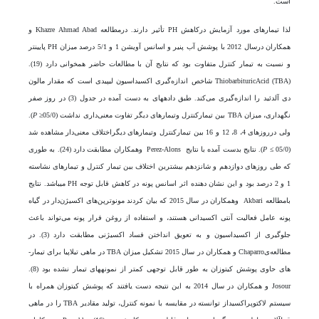
است.
لذا تیمار­های مورد آزمایش درکاهش PH تأثیر دارند. درمطالعه Khazre Ahmad Abad و
همکاران درسال 2012 با پوشش آب پنیر و اسانس آویشن 1 و 5/1 درصد میزان PH پایین­تر
و نسبت به تیمار کنترل متفاوت بود که نتایج آن با مطالعات حاضر هم­خوانی دارد (19).
ThiobarbituricAcid (TBA) شاخص اندازه‌گیری اکسیداسیون لیپیدی است که مقدار مالون
دی آلدئید را اندازه‌گیری می‌کند. طبق داده­های به دست آمده در جدول (3) در روز صفر
نگهداری، میزان TBA بین تیمارکنترل وتیمار­های دیگر تفاوت معنی‌داری نداشت (05/0≤
P
).
ولی درروزهای 4، 8، 12 و 16 بین تیمارکنترل وتیمارهای دیگراختلاف معنی‌دار مشاهده شد
(05/0 ≥
P
). نتایج بدست آمده با نتایج Perez-Alons وهمکاران مطابقت دارد (24). به طوری
که طی روز­های دوازدهم و شانزدهم بیشترین اختلاف بین تیمار کنترل و تیمار­های نشاسته
1 و 2 درصد بود و این نشان دهنده اثر اسانس پونه در کاهش قابل توجه PH می­باشد. نتایج
بامطالعه Akbari وهمکاران در سال 2015 که بیان کردند مونوترپن‌های اکسیژن‌دار در گیاه
پونه عامل فعالیت آنتی اکسیدانی هستند، و استفاده از روغن فرار پونه می‌تواند باعث
جلوگیری از اکسیداسیون و به تعویق انداختن فساد اکسیژنی مطابقت دارد (3). در
مطالعه‌یChaparro و همکاران در سال 2015 تشکیل میزان TBA در ماهی تیلاپیا برای تیمار­
های حاوی پوشش کیتوزان به طور قابل توجهی کمتر از نمونه­های تیمار نشده بود (8).
Josour و همکاران در سال 2014 به این نتیجه دست یافتند که پوشش کیتوزان همراه با
سیستم لاکتوپراکسیداز توانسته در مقایسه با نمونه کنترل، تولید مقادیر TBA را در ماهی