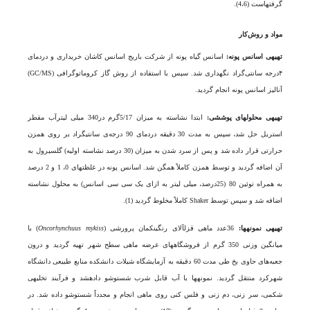
گرفته­است (4،6).
مواد و روش‌کار
تهیه­ی اسانس پونه:
اسانس گیاه پونه از شرکت باریج اسانس کاشان خریداری و دردمای
۴درجه سانتی‌گراد نگهداری شد. سپس با استفاده از روش گاز کروماتوگرافی (GC/MS)
آنالیز اسانس پونه انجام گردید.
تهیه­ی محلول­های پوششی:
ابتدا نشاسته به میزان 5/17گرم در340 میلی لیترآب مقطر
استریل حل شد، سپس به مدت 30 دقیقه دردمای 90 درجه‌ی سانتی­گراد بر روی همزن
حرارتی قرار داده شد و پس از سرد شدن به میزان (30 درصد نشاسته اولیه) گلسیرول به
آن اضافه گردید و توسط همزن کاملاً همگن شد. اسانس پونه در غلظت­های 0، 1 و 2 درصد
به همراه توئین 80 (25درصد، میلی لیتر به ازای یک سی سی اسانس) به محلول نشاسته
اضافه شد و سپس توسط Shaker کاملاً مخلوط گردید (1).
تهیه­ی نمونه­ها
:
36عدد ماهی قزل­آلای رنگین­کمان پرورشی (
Oncorhynchuus mykiss
) با
میانگین وزنی 350 گرم از فروشگاه­های عرضه ماهی سطح شهر تهیه گردید و درون
جعبه‌های حاوی یخ طی مدت 60 دقیقه به آزمایشگاه شیلات دانشکده منابع طبیعی دانشگاه
شهرکرد منتقل گردید. نمونه­ها با آب قابل شرب شست­و­شو داده­شد و فرآیند تخلیه­ی
شکمی، سر زنی، دم زنی و فلس کنی روی ماهی انجام و مجدداً شست­و­شو داده شد. در