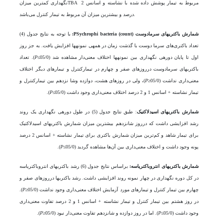
نگهداری کمترین میزانTBA مربوط به تیمار پوشش داده شده با نشاسته و اسانس 2
درصد و بیشترین میزان آن مربوط به تیمار کنترل می‌باشد.
شمارش باکتری­های سرمادوست
PSychrophi bacteria (count)
:
با توجه به نتایج جدول (4)
تعداد باکتری‌های سرما دوست با گذشت زمان در همه­ی نمونه­ها افزایش یافت. به جز روز
اول تا پایان دوره­ی نگهداری بین نمونه­ها اختلاف معنی‌دار مشاهده شد (05/0≥
P
). تعداد
باکتری­های سرما­دوست درروز­های صفر و چهارم در تیمارکنترل و تیمارهای دیگر اختلاف
معنی‌داری نداشت (05/0≤
P
)
.
ولی در روز­های هشت، دوازده وشا نزدهم بین تیمارکنترل و
تیمار نشاسته + اسانس 1 و 2 درصد اختلاف معنی‌داری وجود داشت (05/0≥
P
).
شمارش باکتری­های اسید­لاکتیک
: طبق نتایج جدول (5) در طول دوره­ی نگهداری یک روند
رشد افزایشی داشت که درروز شانزدهم بیشترین میزان شمارش باکتری­های اسید­لاکتیک
برای تیمار شاهد و کم‌ترین میزان شمارش باکتری برای تیمار نشاسته + اسانس 2 درصد
پونه وجود داشت و اختلاف معنی‌داری بین آن‌ها مشاهده گردید (05/0≥
P
).
شمارش باکتری­های انترو­باکتریاسه:
براساس نتایج جدول (6) رشد باکتری­های انتروباکتریاسه
در کل دوره نگهداری در چهار نمونه روند افزایشی داشت. رشد باکتری­ها درروز­های صفر و
چهارم بین تیمار کنترل و تیمار­های مورد آزمایش اختلاف معنی‌داری وجود نداشت (05/0≤
P
).
در روز هشتم بین تیمار کنترل و تیمار نشاسته + اسانس 1 و 2 درصد تفاوت معنی‌داری
وجود داشت (05/0≥
P
). اما در روز دوازده و شانزدهم تفاوت معنی‌دار نبود (05/0≤
P
).