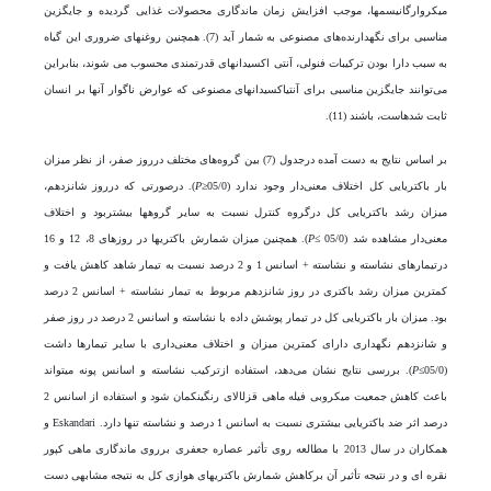
میکروارگانیسم­ها، موجب افزایش زمان ماندگاری محصولات غذایی گردیده و جایگزین
مناسبی برای نگهدارنده‌های مصنوعی به شمار آید (7). همچنین روغن­های ضروری این گیاه
به سبب دارا بودن ترکیبات فنولی، آنتی اکسیدان­های قدرتمندی محسوب می شوند، بنابراین
می‌توانند جایگزین مناسبی برای آنتی­اکسیدان­های مصنوعی که عوارض ناگوار آن­ها بر انسان
ثابت شده­است، باشند (11).
بر اساس نتایج به دست آمده درجدول (7) بین گروه‌های مختلف درروز صفر، از نظر میزان
بار باکتریایی کل اختلاف معنی‌دار وجود ندارد (05/0≤
P
). درصورتی که درروز شانزدهم،
میزان رشد باکتریایی کل درگروه کنترل نسبت به سایر گروه­ها بیشتربود و اختلاف
معنی‌دار مشاهده شد (05/0 ≥
P
). همچنین میزان شمارش باکتری‎ها در روز‌های 8، 12 و 16
درتیمار­های نشاسته و نشاسته + اسانس 1 و 2 درصد نسبت به تیمار شاهد کاهش یافت و
کمترین میزان رشد باکتری در روز شانزدهم مربوط به تیمار نشاسته + اسانس 2 درصد
بود. میزان بار باکتریایی کل در تیمار پوشش داده با نشاسته و اسانس 2 درصد در روز صفر
و شانزدهم نگهداری دارای کمترین میزان و اختلاف معنی‌داری با سایر تیمار­ها داشت
(05/0≥
P
). بررسی نتایج نشان می‌دهد، استفاده ازترکیب نشاسته و اسانس پونه می­تواند
باعث کاهش جمعیت میکروبی فیله ماهی قزل­الای رنگین­کمان شود و استفاده از اسانس 2
درصد اثر ضد باکتریایی بیشتری نسبت به اسانس 1 درصد و نشاسته تنها دارد. Eskandari و
همکاران در سال 2013 با مطالعه روی تأثیر عصاره جعفری برروی ماندگاری ماهی کپور
نقره ای و در نتیجه تأثیر آن برکاهش شمارش باکتری­های هوازی کل به نتیجه مشابهی دست