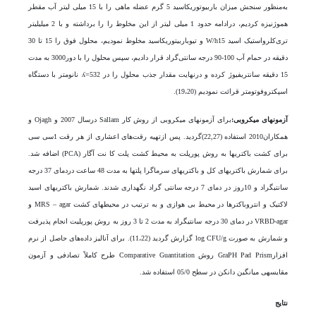
به‌منظور سنجش میزان باربیوتوریک­اسید 5 گرم عضله ماهی را با 15 میلی لیتر آب مقطر
هموژنیزه کردیم، درادامه حدود 1 میلی لیتر از این مخلوط را را برداشته و با 2 میلی­لیتر
تری‌کلرو‌استیک ‌اسید W/h15 و تیوباربیتوریک­اسید مخلوط نمودیم، محلول فوق را 15 تا 30
دقیقه در حمام آب 100-90 درجه سانتی‌گراد قرار دادیم، سپس محلول را با دور3000 به مدت
15 دقیقه سانتریفیوژ کرده و درنهایت مقدار جذب محلول را در 532=ʎ نانومتر با دستگاه
اسپکتروفوتومتر قرائت نمودیم (19،20).
آزمون­های میکروبی
:
برای آزمون­های میکروبی از روش کار Sallam درسال 2007 و Ojagh و
همکاران2010 استفاده (22,27)گردید. پس ازتهیه رقت‌های اعشاری از هر رقت 1سی سی
برای کشت باکتری­ها به روش پورپلت به محیط کشت پلت کا نت آگار (PCA) اضافه شد.
برای شمارش باکتری­های کل و باکتری­های سرماگرا پلت­ها به مدت 48 ساعت دردمای 37 درجه
سانتی­گراد و 10روز در دمای 7 درجه سانتی گراد نگهداری شدند. شمارش باکتری­های اسید
لاکتیک و انتروباکتر­ها در محیط بی هوازی و به ترتیب در محیط­های کشت MRS – agar و
VRBD-agar در دمای 30 درجه سانتی­گراد به مدت 2 تا 3 روز به روش پور­پلیت انجام پذیرفت
و شمارش به صورت log CFU/g گزارش گردید (11،22). برای آنالیز داده‌های حاصل از نرم
افزارGraPH Pad Prism روش Comparative Guantitation طرح کاملاً تصادفی و آزمون
مقایسه­ی میانگین دانکن در سطح 05/0­ استفاده شد.
نتایج