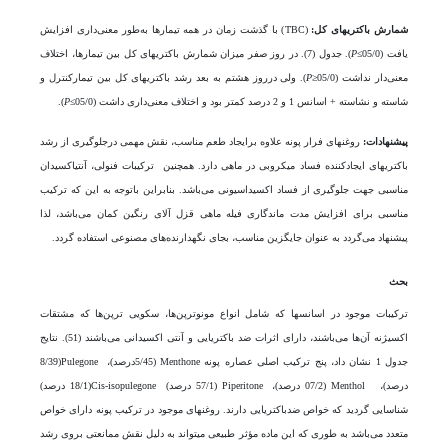
شمارش باکتری­های کل:
(TBC) با گذشت زمان در همه تیمار­ها به‌طور معنی‌داری افزایش
یافت (05/0≥
P
). جدول (7). در روز صفر میزان شمارش باکتری­های کل بین تیمار­ها، اختلاف
معنی‌دار نداشت (05/0≤
P
). ولی درروز هشتم به بعد رشد باکتری­های کل بین تیمار­کنترل و
شاسته و نشاسته + اسانس 1 و 2 درصد کمتر بود و اختلاف معنی‌داری داشت (05/0≥
P
).
پیشنهادات:
روغن­های فرار پونه علاوه برایجاد طعم مناسب، نقش مهمی درجلوگیری از رشد
باکتری­های ایجادکننده فساد میکروبی در ماهی دارد. همچنین ترکیبات فنولی، آنتی­اکسیدان
مناسبی جهت جلوگیری از فساد اکسیداسیونی می‌باشد. بنابراین باتوجه به این که ترکیب
مناسبی برای افزایش مدت ماندگاری فیله ماهی قزل آلای رنگین کمان می‌باشد، لذا
پیشنهاد می‌گردد به عنوان جایگزین مناسب، بجای نگهدارنده‌‌های مصنوعی استفاده گردد.
بحث
ترکیبات موجود در اسانس­ها که شامل انواع مونوترپن‌ها، سکویی ترپن‌ها که مشتقات
اکسیژنه آن‌ها می‌باشند، دارای اثرات ضد باکتریایی و آنتی اکسیدانی می‌باشند (51). نتایج
جدول 1 نشان داد، پنج ترکیب اصلی عصاره پونه Menthone (5/45درصد)، Pulegone(8/39
درصد)، Menthol (07/2 درصد)، Piperitone (57/1 درصد) Cis-isopulegone(18/1 درصد)
شناسایی گردید که خواص ضد­باکتریایی دارند. روغن­های موجود در ترکیب پونه دارای خواص
متعدد می‌باشد به طوری که این ماده مؤثر طبیعی می­تواند به دلیل نقش ممانعتی بروی رشد