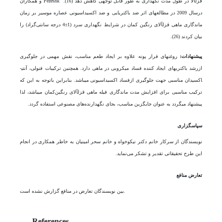
قزل­آلا در طول مدت نگهداری به طور قابل توجهی کاهش دهد (16). Pezeshk و همکاران
درسال 2009 در مطالعه‎ای اثر ضد باکتریایی و ضد اکسیداسیونی عصاره موسیر بر زمان
ماندگاری ماهی قزل­آلای رنگین کمان در شرایط نگهداری سرد (1±4 درجه سانتی‌گراد) را
بیان کردند (26).
پیشنهادات:
روغن­های فرار پونه علاوه بر ایجاد طعم مناسب، نقش مهمی در جلوگیری
ازرشد باکتری­های ایجاد کننده فساد میکروبی در ماهی دارد. همچنین ترکیبات فنولی، آنتی­
اکسیدان مناسبی جهت جلوگیری ازفساد اکسیداسیونی می­باشد. بنابراین باتوجه به این که
ترکیب مناسبی برای افزایش مدت ماندگاری فیله ماهی قزل­آلای­ رنگین‌کمان می­باشد، لذا
پیشنهاد می­گردد به عنوان جایگزین مناسب، بجای نگهدارنده‌های مصنوعی استفاده گردد.
سپاسگزاری
نویسندگان از سرکار خانم دکتر نیکوخواه و خانم سحر امینیان به خاطر همکاری در انجام
این طرح تحقیقاتی تقدیر و تشکر می‌نماید.
تعارض منافع
بین نویسندگان تعارض در منافع گزارش نشده است.
References