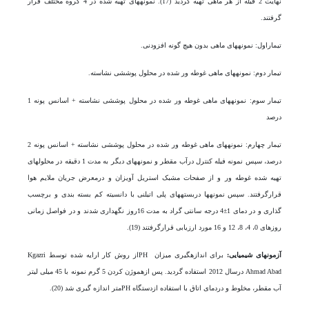
نهایت 2 فیله از هر ماهی تهیه گردید (17). نمونه­های تهیه شده در 4 گروه مختلف قرار
گرفتند.
تیماراول: نمونه­های ماهی بدون هیچ گونه افزودنی.
تیمار دوم: نمونه­های ماهی غوطه ور شده در محلول پوششی نشاسته.
تیمار سوم: نمونه­های ماهی غوطه ور شده در محلول پوششی نشاسته + اسانس پونه 1
درصد
تیمار چهارم: نمونه­های ماهی غوطه ور شده در محلول پوششی نشاسته + اسانس پونه 2
درصد، سپس نمونه فیله کنترل درآب مقطر و نمونه­های دیگر به مدت 1 دقیقه در محلول­های
تهیه شده غوطه ور و از صفحات مشبک استریل آویزان و درمعرض جریان ملایم هوا
قرارگرفتند. سپس نمونه‎ها دربسته­های پلی اتیلنی با دانسیته کم بسته بندی و برچسب
گذاری و در دمای 1±4 درجه سانتی گراد به مدت 16روز نگهداری شدند و در فواصل زمانی
روزهای 0، 4، 8، 12 و 16 مورد ارزیابی قرار­گرفتند (19).
آزمون­های شیمیایی:
برای اندازه­گیری میزان PHاز روش کار ارایه شده توسط Kgazri
Ahmad Abad درسال 2012 استفاده گردید. پس ازهموژن کردن 5 گرم نمونه با 45 میلی لیتر
آب مقطر، مخلوط و دردمای اتاق با استفاده ازدستگاه PHمتر اندازه گیری شد (20).