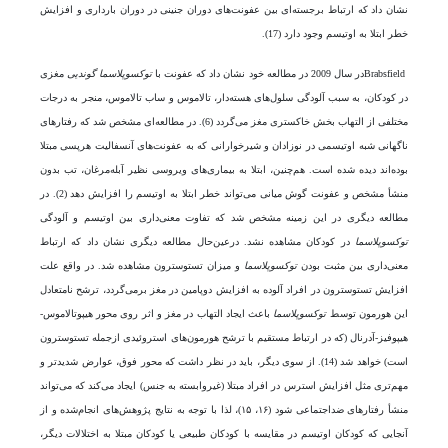
نشان داد که ارتباط برجسته‌ای بین عفونت‌های دوران جنینی در دوران بارداری و افزایش
خطر ابتلا به اوتیسم وجود دارد (17).
Brabsfieldدر سال 2009 در مطالعه خود نشان داد که عفونت با
توکسوپلاسما گوندیی
مغزی
در کودکان، به سبب آلودگی سلول‌های هسته‌دار، تالاموس و ساب تالاموس، منجر به درجات
مختلفی از التهاب بخش خاکستری مغز می‌گردد (6). در مطالعه‌ای مشخص شد که رفتارهای
ناگهانی شبه اوتیسمی در نوزادان و شیرخوارانی که به عفونت‌های آنسفالیت هرپسی مبتلا
بوده‌اند دیده شده است. هم‌چنین، ابتلا به بیماری‌های ویروسی نظیر آبله‌مرغان، تب بدون
منشأ مشخص و عفونت گوش میانی می‌تواند خطر ابتلا به اوتیسم را افزایش دهد (2). در
مطالعه دیگری در این زمینه مشخص شد که تفاوت معنی‌داری بین اوتیسم و آلودگی
توکسوپلاسما
در کودکان مشاهده نشد. درعین‌حال مطالعه دیگری نشان داد که ارتباط
معنی‌داری بین مثبت بودن
توکسوپلاسما
و میزان تستوسترون مشاهده شد. در واقع علت
افزایش تستوسترون در افراد آلوده به افزایش دوپامین در مغز برمی‌گردد، ترشح نامتعادل
این هورمون توسط
توکسوپلاسما
باعث ایجاد التهاب در مغز و اثر روی محور هیپوتالاموس-
هیپوفیز-آدرنال (که در ارتباط مستقیم با ترشح هورمون‌های استروئیدی ازجمله تستوسترون
است) خواهد شد (14). از سوی دیگر، باید در نظر داشت که محور فوق، عوارض شدیدتر و
مهم‌تری مثل افزایش استرس در افراد مبتلا (غیر‌وابسته به جنس) ایجاد می‌کند که می‌تواند
منشأ رفتارهای ضداجتماعی شود (۱۶، ۱۵)، لذا با توجه به نتایج پژوهش‌های انجام‌شده و از
آنجایی ‌که کودکان اوتیسم در مقایسه با کودکان طبیعی یا کودکان مبتلا به اختلالات دیگر،