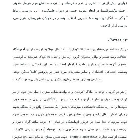
عوارض پیش از تولد بیشتری را تجربه کرده‌اند و با توجه به نقش مهم عوامل عفونی
ازجمله
توکسوپلاسما
در ایجاد عفونت جنینی در دوران حاملگی، در این بررسی، ارتباط
آلودگی به انگل
توکسوپلاسما
با بروز اختلال اوتیسم در کودکان شهرستان اهواز مورد
بررسی قرار گرفت.
مواد و روش‌کار
در یک مطالعه مورد-شاهدی، تعداد 50 کودک 3 تا 12 سال مبتلا به اوتیسم از دو آموزشگاه
اختلالات رشد نسیم و نهال، به‌عنوان گروه آزمایش و تعداد 50 کودک غیرمبتلا به اوتیسم،
به‌عنوان گروه شاهد از مدارس ناحیه 4 اهواز انتخاب شدند. این کودکان از لحاظ سن،
وضعیت اجتماعی- اقتصادی و سایر متغیرهای مورد نظر در پژوهش کاملاً همگن بودند.
تشخیص بیماری توسط روان‌پزشک و روان‌شناس بالینی صورت گرفت.
از هر دو گروه با توجه به آمادگی کودکان و خانواده‌هایشان، میزان 5 میلی‌لیتر خون از هر
کودک به‌وسیله یک پرستار کارآزموده گرفته شد. پس از کدگذاری بر روی هر نمونه خون،
نمونه‌ها را به آزمایشگاه دانشکده دامپزشکی (بخش انگل‌شناسی) واقع در دانشگاه شهید
چمران اهواز انتقال داده و پس از سانتریفیوژ کردن نمونه‌های خون و جدا نمودن سرم
خون، سرم‌های جدا شده در فریزر آزمایشگاه در دمای ۲۰- درجه سانتی‌گراد ذخیره و
برچسب زده شدند. نمونه‌های سرم جمع‌آوری ‌شده به‌وسیله آزمایش سرمی الایزا با
استفاده از کیت تجاری Trinity Biotech (USA) جهت تعیین سطح آنتی‌بادی ضد IgG (مزمن)