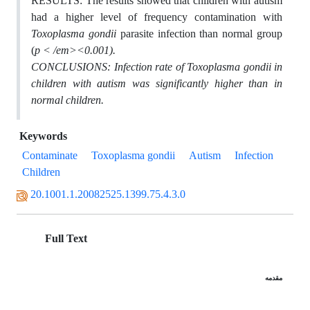
RESULTS: The results showed that children with autism
had a higher level of frequency contamination with
T
oxoplasma gondii
parasite infection than normal group
(
p < /em><0.001).
CONCLUSIONS: Infection rate of
Toxoplasma gondii
in
children with autism was significantly higher than in
normal children.
Keywords
Contaminate
Toxoplasma gondii
Autism
Infection
Children
20.1001.1.20082525.1399.75.4.3.0
Full Text
مقدمه