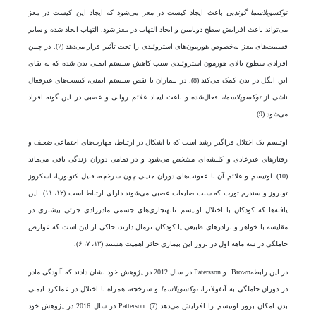
توکسوپلاسما گوندیی
باعث ایجاد کیست در مغز می‌شود که ایجاد این کیست در مغز
می‌تواند باعث افزایش سطح دوپامین و ایجاد التهاب در مغز شود. التهاب ایجاد‌ شده و سایر
قسمت‌های مغز به‌خصوص هورمون‌های استروئیدی را تحت تأثیر قرار می‌دهد (7). در چنین
افرادی سطوح بالای هورمون استروئیدی سبب کاهش سیستم ایمنی بدن شده که به بقای
این انگل در بدن کمک می‌کند (8). در بیماران با نقص سیستم ایمنی، کیست‌های غیرفعال
ناشی از
توکسوپلاسما
، فعال‌شده و باعث ایجاد علائم روانی و عصبی در این‌ گونه افراد
می‌شود (9).
اوتیسم یک اختلال فراگیر رشد است که با اشکال در ارتباط، مهارت‌های اجتماعی ضعیف و
رفتارهای غیرعادی و کلیشه‌ای مشخص می‌شود و در تمامی دوران زندگی باقی می‌ماند
(10). اوتیسم و علائم آن با عفونت‌های دوران جنینی چون سرخچه، فنیل کتونوریا، اسکروز
توبروز و سندرم تورت که سبب ضایعات عصبی می‌شوند دارای ارتباط است (۱۲، ۱۱). این
یافته‌ها که کودکان با اختلال اوتیسم نابهنجاری‌های جسمی مادرزادی جزئی بیشتری در
مقایسه با خواهر و برادرهای طبیعی یا کودکان نرمال دارند، حاکی از این است که عوارض
حاملگی در سه ‌ماهه اول در بروز این بیماری حائز اهمیت هستند (۱۳، ۷، ۶).
در این رابطهBrown و Patersson در سال 2012 در پژوهش خود نشان دادند که آلودگی مادر
در دوران حاملگی به آنفولانزا،
توکسوپلاسما
و سرخجه، همراه با اختلال در عملکرد ایمنی
بدن امکان بروز اوتیسم را افزایش می‌دهد (7). Patterson در سال 2016 در پژوهش خود