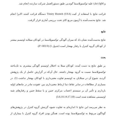
و IgM (حاد) علیه
توکسوپلاسما گوندیی
طبق دستورالعمل شرکت سازنده انجام شد.
قرائت نتایج با استفاده از کیت Trinity Biotech (USA) دستگاه قرائت کننده الایزا انجام
شد. نتایج به‌دست‌آمده با آزمون مربع کای تحت بررسی آماری قرار گرفت.
نتایج
نتایج به‌دست‌آمده نشان داد که میزان آلودگی
توکسوپلاسما
در کودکان مبتلابه اوتیسم بیشتر
از کودکان گروه کنترل با رفتار بهنجار است (جدول 1) (001/0
>
P
).
بحث
بر طبق نتایج به ‌دست ‌آمده، کودکان مبتلا به اختلال اوتیسم آلودگی بیشتری به تک‌یاخته
توکسوپلاسما
نسبت به گروه بهنجار داشتند. حال ‌آن‌که در گزارش حاصل از یک پژوهش
گردید، شیوع آن در مبتلایان به اوتیسم تفاوت معنی‌داری با کودکان بهنجار نداشت (1). در
بسیاری از مطالعات در سایر نقاط دنیا ارتباط معنی‌داری بین عفونت مادر در ماه‌های اولیه
بارداری و تأثیر آن بر سیستم اعصاب مرکزی جنین و یا سقط جنین و رفتارهای شبه
اوتیسمی مشاهده شده است (3،6،10،14،17،18)
به نظر می‌رسد این نتایج تا اندازه‌ای به تفاوت شیوه گزینش گروه کنترل در پژوهش‌های
گوناگون مربوط به
توکسوپلاسما
بوده است. همگن بودن افراد گروه کنترل با بیماران از