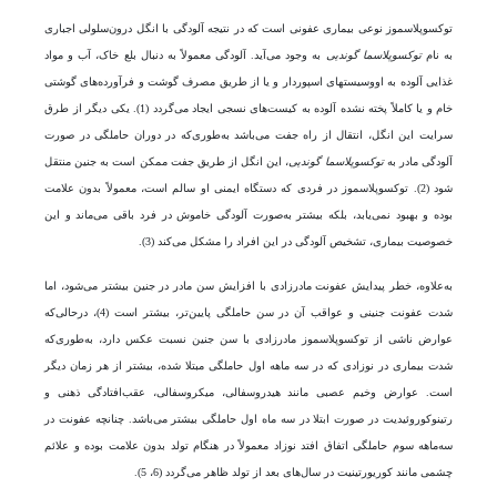
توکسوپلاسموز نوعی بیماری عفونی است که در نتیجه آلودگی با انگل درون‌سلولی اجباری
به نام
توکسوپلاسما گوندیی
به وجود می‌آید. آلودگی معمولاً به دنبال بلع خاک، آب و مواد
غذایی آلوده به اووسیست‎های اسپوردار و یا از طریق مصرف گوشت و فرآورده‌های گوشتی
خام و یا کاملاً پخته نشده آلوده به کیست‌های نسجی ایجاد می‌گردد (1). یکی دیگر از طرق
سرایت این انگل، انتقال از راه جفت می‌باشد به‌طوری‌که در دوران حاملگی در صورت
آلودگی مادر به
توکسوپلاسما گوندیی
، این انگل از طریق جفت ممکن است به جنین منتقل
شود (2). توکسوپلاسموز در فردی که دستگاه ایمنی او سالم است، معمولاً بدون علامت
بوده و بهبود نمی‌یابد، بلکه بیشتر به‌صورت آلودگی خاموش در فرد باقی می‌ماند و این
خصوصیت بیماری، تشخیص آلودگی در این افراد را مشکل می‌کند (3).
به‌علاوه، خطر پیدایش عفونت مادرزادی با افزایش سن مادر در جنین بیشتر می‌شود، اما
شدت عفونت جنینی و عواقب آن در سن حاملگی پایین‌تر، بیشتر است (4)، درحالی‌که
عوارض ناشی از توکسوپلاسموز مادرزادی با سن جنین نسبت عکس دارد، به‌طوری‌که
شدت بیماری در نوزادی که در سه ماهه اول حاملگی مبتلا‌ شده، بیشتر از هر زمان دیگر
است. عوارض وخیم عصبی مانند هیدروسفالی، میکروسفالی، عقب‌افتادگی ذهنی و
رتینوکوروئیدیت در صورت ابتلا در سه ماه اول حاملگی بیشتر می‌باشد. چنانچه عفونت در
سه‌ماهه سوم حاملگی اتفاق افتد نوزاد معمولاً در هنگام تولد بدون علامت بوده و علائم
چشمی مانند کوریورتینیت در سال‌های بعد از تولد ظاهر می‌گردد (6، 5).