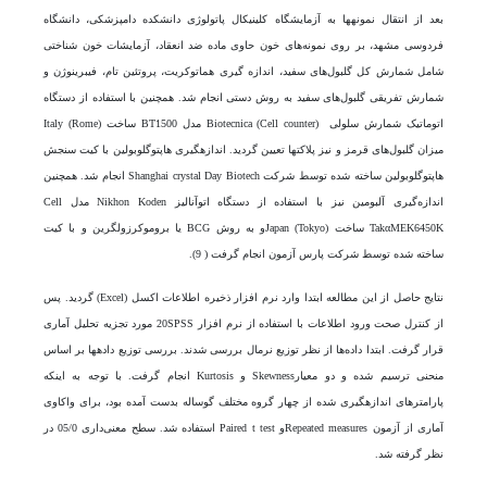
بعد از انتقال نمونه­ها به آزمایشگاه کلینیکال پاتولوژی دانشکده دامپزشکی، دانشگاه
فردوسی مشهد، بر روی نمونه­‌های خون حاوی ماده ضد انعقاد، آزمایشات خون شناختی
شامل شمارش کل گلبول­‌های سفید، اندازه گیری هماتوکریت، پروتئین تام، فیبرینوژن و
شمارش تفریقی گلبول­‌های سفید به روش دستی انجام شد. همچنین با استفاده از دستگاه
اتوماتیک شمارش سلولی Biotecnica (Cell counter) مدل BT1500 ساخت (Rome) Italy
میزان گلبول­‌های قرمز و نیز پلاکت­ها تعیین گردید. اندازه­گیری هاپتوگلوبولین با کیت سنجش
هاپتوگلوبولین ساخته شده توسط شرکت Shanghai crystal Day Biotech انجام شد. همچنین
اندازه‌گیری آلبومین نیز با استفاده از دستگاه اتوآنالیز Nikhon Koden مدل Cell
TakαMEK6450K ساخت (Tokyo) Japanو به روش BCG یا بروموکرزول­گرین و با کیت
ساخته شده توسط شرکت پارس آزمون انجام گرفت ( 9).
نتایج حاصل از این مطالعه ابتدا وارد نرم افزار ذخیره اطلاعات اکسل (Excel) گردید. پس
از کنترل صحت ورود اطلاعات با استفاده از نرم افزار 20SPSS مورد تجزیه تحلیل آماری
قرار گرفت. ابتدا داده‌ها از نظر توزیع نرمال بررسی شدند. بررسی توزیع داده­ها بر اساس
منحنی ترسیم شده و دو معیارSkewness و Kurtosis انجام گرفت. با توجه به اینکه
پارامتر‌های اندازه­گیری شده از چهار گروه مختلف گوساله بدست آمده بود، برای واکاوی
آماری از آزمون Repeated measuresو Paired t test استفاده شد. سطح معنی‌داری 05/0 در
نظر گرفته شد.