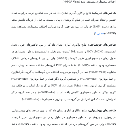
اختلاف معنی­داری مشاهده نشد (05/0
-Value˃).
P
شاخص­‌های فیزیکی:
نتایج واکاوی آماری نشان داد که هر سه شاخص درجه حرارت، تعداد
تنفس و تعداد ضربان قلب در تمام گروه‌های درمانی نسبت به قبل از درمان کاهش معنی­
داری داشت (05/0
P
˂). ولی در بین هر چهار گروه درمانی اختلاف معنی­داری مشاهده نشد
(05/0
P
˃) (
جدول 2
).
شاخص­‌های خون­شناختی:
نتایج واکاوی آماری نشان داد که از بین فاکتور‌های خونی تعداد
لنفوسیت، MCV ،MCHC و نسبت N/L (نسبت نوتروفیل به لنفوسیت) به طور معنی­داری در
طول زمان دو نمونه­گیری تغییر کرده‌اند (05/0
P
˂) ولی در بین گروه­‌های درمانی اختلاف
معنی­داری وجود نداشت (05/0
P
˃). فقط میزان PCV گروه­‌های مختلف بسته به درمان با هم
متفاوت (01/0
P
-value=) شد. در آزمون بونفرونی اختلاف بین گوساله­‌های گروه دگزامتازون
و فنیل‌بوتازون (01/0
-value=) و همچنین گروه دگزافنیل و فنیل‌بوتازون (03/0
P
P
-value=)
مشاهده گردید. آزمون Paired t test نشان داد که PCV در گروه دگزامتازون برخلاف سه
گروه دیگر به طور معنی­داری کاهش یافته است (00/0
P
-value=) و در سه گروه دیگر
افزایش یافت که این افزایش در گروه فنیل بوتازون معنی‌دار شد (03/0
-value=).
P
شاخص­‌های بیوشیمیایی:
نتایج واکاوی آماری نشان داد که از بین شاخص­‌های بیوشیمیایی،
فیبرینوژن و پروتئین­تام به طور معنی­داری در طول زمان دو نمونه­گیری تغییر کرده­اند
(05/0
P
˂) ولی در بین گروه­‌های درمانی اختلاف معنی­داری وجود نداشت (05/0
P
˃) فقط