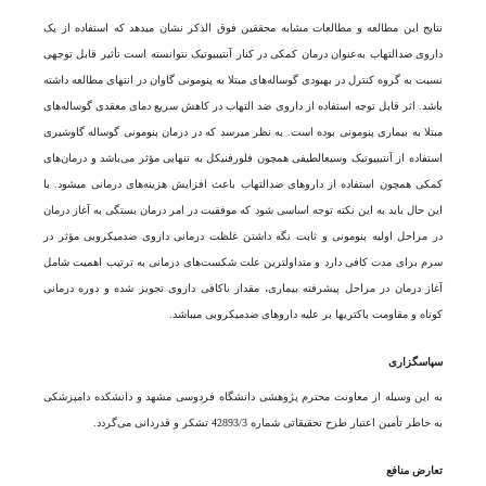
نتایج این مطالعه و مطالعات مشابه محققین فوق الذکر نشان می­دهد که استفاده از یک
داروی ضدالتهاب به‌عنوان درمان کمکی در کنار آنتی­بیوتیک نتوانسته است تأثیر قابل توجهی
نسبت به گروه کنترل در بهبودی گوساله­‌های مبتلا به پنومونی گاوان در انتهای مطالعه داشته
باشد. اثر قابل توجه استفاده از داروی ضد التهاب در کاهش سریع دمای معقدی گوساله‌های
مبتلا به بیماری پنومونی بوده است. به نظر می­رسد که در درمان پنومونی گوساله گاو­شیری
استفاده از آنتی­بیوتیک وسیع­الطیفی همچون فلورفنیکل به تنهایی مؤثر می‌­باشد و درمان‌های
کمکی همچون استفاده از دارو‌های ضدالتهاب باعث افزایش هزینه­‌های درمانی می­شود. با
این حال باید به این نکته توجه اساسی شود که موفقیت در امر درمان بستگی به آغاز درمان
در مراحل اولیه پنومونی و ثابت نگه داشتن غلظت درمانی داروی ضدمیکروبی مؤثر در
سرم برای مدت کافی دارد و متداول­ترین علت شکست­‌های درمانی به ترتیب اهمیت شامل
آغاز درمان در مراحل پیشرفته بیماری، مقدار ناکافی داروی تجویز شده و دوره درمانی
کوتاه و مقاومت باکتری­ها بر علیه دارو‌های ضدمیکروبی می­باشد.
سپاسگزاری
به این وسیله از معاونت محترم پژوهشی دانشگاه فردوسی مشهد و دانشکده دامپزشکی
به خاطر تأمین اعتبار طرح تحقیقاتی شماره 42893/3 تشکر و قدردانی می‌گردد.
تعارض منافع