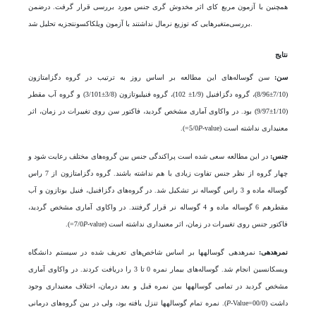
همچنین با آزمون مربع کای اثر مخدوش گری جنس مورد بررسی قرار گرفت. درضمن
بررسی‌متغیر‌هایی که توزیع نرمال نداشتند ­با ­آزمون ­ویلکاکسون­تجزیه تحلیل شد.
نتایج
سن
:
سن گوساله­‌های این مطالعه بر اساس روز به ترتیب در گروه­ دگزامتازون
(7/10±8/96)، گروه دگزافنیل (1/9± 102)، گروه فنیل­بوتازون (3/8±3/101) و گروه آب مقطر
(1/10±9/97) بود. در واکاوی آماری مشخص گردید، فاکتور سن روی تغییرات در زمان، اثر
معنی­داری نداشته است (5/0
-value=).
P
جن
س:
در این مطالعه سعی شده است پراکندگی جنس بین گروه­‌های مختلف رعایت شود و
چهار گروه از نظر جنس تفاوت زیادی با هم نداشته باشند. گروه دگزامتازون از 7 راس
گوساله ماده و 3 راس گوساله نر تشکیل شد. در گروه­‌های دگزافنیل، فنیل بوتازون و آب
مقطرهم 6 گوساله ماده و 4 گوساله نر قرار گرفتند. در واکاوی آماری مشخص گردید،
فاکتور جنس روی تغییرات در زمان، اثر معنی­داری نداشته است (7/0
-value=).
P
نمره­دهی:
نمره­دهی گوساله­ها بر اساس شاخص­‌های تعریف­ شده در سیستم دانشگاه
ویسکانسین انجام شد. گوساله‌‌های بیمار نمره 0 تا 3 را دریافت کردند. در واکاوی آماری
مشخص گردید در تمامی گوساله­ها بین نمره قبل و بعد درمان­، اختلاف معنی­داری وجود
داشت (00/0=
P
-Value). نمره تمام گوساله­ها تنزل یافته بود، ولی در بین گروه­‌های درمانی