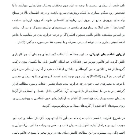
تلف شدن از بیماری برسند. با توجه به این مهم محققان به‌دنبال معیار‌هایی می­باشند تا با
تشخیص زود هنگام بیماری به کمک روش‌‌های سریع بادقت و درجه اطمینان بالا در سطح
واحد‌های پرورش مانع از بروز این زیان‌های اقتصادی شوند. امروزه ارزیابی سلامت
گوساله‌ها از نظر ابتلا به بیماری‌‌های تنفسی در سیستم‌های تولیدی متمرکز و بزرگ، بیشتر
بر اساس مشاهده علائم بالینی همچون افسردگی و درجه حرارت بدن در مقایسه با علائم
اختصاصی­تر بیماری مانند ترشحات بینی، سرفه و یا دیسپنه تنفسی صورت می­گیرد (9،23).
ارزیابی شاخص‌های فیزیکی:
در این مطالعه با انتخاب گوساله­‌های همسان از هر گاوداری
تلاش گردید اثر فاکتور تورش ساز (Bias) تا حد امکان کاهش یابد. لذا یکسان بودن ترکیب
گروه‌ها از نظر فاکتور جنس گوساله و نداشتن اختلاف معنی‌دار آماری از نظر سن قرار
گرفتن در هرگروه (05/0˃
P
) به این مهم توجه شده است. گروه‌های مبتلا به بیماری تنفسی
با توجه به معیار‌های عینی چون درجه حرارت بدن، تعداد تنفس انتخاب و مورد مطالعه قرار
گرفتند. در ضمن با استفاده از شاخص‌های آزمایشگاهی قابل اعتماد و استفاده از آن‌ها
به‌عنوان تست بیمار یاب (Screening) اقدام به آزمایش‌های خون شناختی و بیوشیمیایی بر
روی نمونه‌های اخذ شده از گروه‌های مبتلا به برونکوپنومونی گردید.
در شروع عفونت تنفسی دمای بدن دام به طور قابل توجهی افزایش می­یابد و تب خود
موجب لرز در مراحل اولیه، افزایش ضربان قلب و تنفس و درجات مختلف بی‌اشتهایی و
افسردگی و... می­شود. در این مطالعه کاهش دمای بدن در روز پنجم با بهبودی علائم بالینی