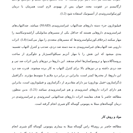
ارگانیسم در عفونت مجدد حیوان پس از بهبودی لازم است همزمان با درمان
کورتیکواستروئیدی از آنتی­بیوتیک استفاده شود (1،2).
فنیل­بوتازون جزء دسته دارو‌های ضدالتهاب غیراستروییدی (NSAID) می­باشد. ضدالتهاب‌‌های
غیراستروییدی داروهایی هستند که حداقل یکی از مسیر‌های متابولیکی آراشیدونیک­اسید را
مهار می­کنند (برخلاف‌کورتیکواستروئیدها که­ مسیر‌های متعددی را مهار می‌کنند) (1،8). اثرات
دارویی ضد التهاب‌های غیراستروییدی به سه دسته ضد دردی، ضدتب و کنترل التهاب تقسیم­
بندی می­شود که این نقش را با مهار آنزیم سیکلواکسیژناز و جلوگیری از ساخت
پروستاگلاندین­ها و ترومبوکسان‌ها انجام می­دهند. این داروها در دوز‌های پایین اثرات ضد تبی و
ضد دردی داشته و در دوز‌های بالا برای کنترل التهاب به کار برده می­شوند. قدرت ضد درد
این داروها، از مخدرها کمتر است، بنابراین در برابر درد ملایم تا متوسط مؤثرند. دگزافنیل
(دگزامتازون+فنیل بوتازون) نیز دارای مقادیری از دگزامتازون و فنیل­بوتازون است، بنابراین
هم دارای اثرات دارو‌های استروییدی و هم غیراستروییدی می­باشد (1،21). بدین منظور،
مطالعه حاضر با هدف مقایسه اثرات دارو‌های ضدالتهابی ­استروئیدی و غیراستروئیدی در
درمان ­گوساله­‌های مبتلا به پنومونی گوساله گاو شیری انجام گرفته است.
مواد و روش کار
مطالعه حاضر بر روی40 راس گوساله ­مبتلا به بیماری پنومونی گوساله گاو شیری انجام