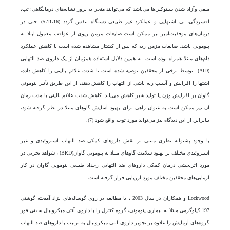
منفی وآزاد شدن سیتوکین‌ها می‌باشد که می‌توانند منجر به بروز نشانه‌های درمانگاهی: تب،
افسردگی، بی اشتهایی و عملکرد غیر طبیعی دستگاه تنفس گردد (5،11،16). حتی در
درمان‌های موفقیت‌آمیز نیز ممکن است ضایعات مزمن ریوی از عواقب معمول ابتلا به
پنومونی باشد. ضایعات مزمن ریه که پس از کشتار مشاهده شده است با کاهش عملکرد
دام‌های مبتلا همراه بوده است. به همین دلایل استفاده همزمان از یک داروی ضد التهابی
(AID) توسط برخی از محققین توصیه شده است تا شدت علائم بالینی را کاهش داده،
اشتها را افزایش و آسیب ریه ناشی از التهاب را کاهش دهند، از این طریق تأثیر پنومونی
گاوان بر افزایش وزن یا تولید شیر کاهش می‌یابد. کاهش شدت علائم بالینی یا مدت زمان
آن نیز ممکن است به عنوان راهی برای بهبود آسایش گاو‌های مبتلا در نظر گرفته شود،
بنابراین از این دیدگاه نیز می‌‍‌تواند مورد توجه واقع شود (7).
با وجود پشتوانه نظری مبتنی بر نقش داروهای کمکی ضد التهاب استروئیدی و غیر
استروئیدی مختلف بر بهبود سلامت گاو‌های مبتلا به پنومونی گاوان(BRD) ، شواهد تجربی در
مورد اثربخشی درمان کمکی دارو‌های ضد التهابی رخداد طبیعی پنومونی گاوان در کار
آزمایی‌های محققین مختلف مورد ارزیابی قرار گرفته است.
Lockwood و همکاران در سال 2003 ، با مطالعه بر روی گوساله‌های نژاد آمیخته گوشتی
197 کیلوگرمی مبتلا به بیماری پنومونی، گروه کنترل را با داروی آنتی میکروبیال سفتی فور
گروه‌های آزمایش را علاوه بر تجویز داروی آنتی میکروبیال به ترتیب با دارو‌های ضد التهاب