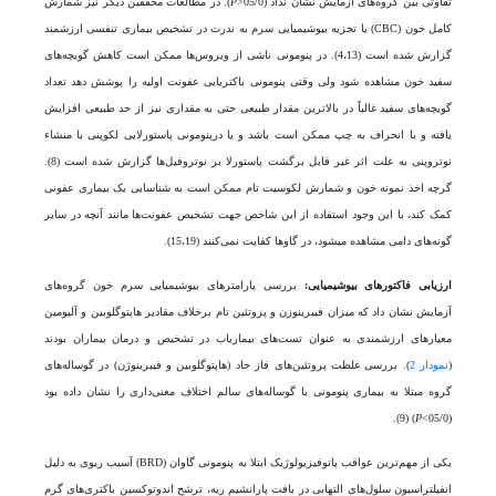
تفاوتی بین گروه­‌های آزمایش نشان نداد (05/0˃
P
). در مطالعات محققین دیگر نیز شمارش
کامل خون (CBC) یا تجزیه بیوشیمیایی سرم به ندرت در تشخیص بیماری تنفسی ارزشمند
گزارش شده است (4،13). در پنومونی ناشی از ویروس‌ها ممکن است کاهش گویچه‌های
سفید خون مشاهده شود ولی وقتی پنومونی باکتریایی عفونت اولیه را پوشش دهد تعداد
گویچه­‌های سفید غالباً در بالاترین مقدار طبیعی حتی به مقداری نیز از حد طبیعی افزایش
یافته و با انحراف به چپ ممکن است باشد و یا درپنومونی پاستورلایی لکوپنی با منشاء
نوتروپنی به علت اثر غیر قابل برگشت پاستورلا بر نوتروفیل‌ها گزارش شده است (8).
گرچه اخذ نمونه خون و شمارش لکوسیت‌ تام ممکن است به شناسایی یک بیماری عفونی
کمک کند، با این وجود استفاده از این شاخص جهت تشخیص عفونت‌ها مانند آنچه در سایر
گونه‌های دامی مشاهده می­شود، در گاوها کفایت نمی‌کنند (15،19).
ارزیابی فاکتور‌های بیوشیمیایی:
بررسی پارامتر‌های بیوشیمیایی سرم خون گروه‌های
آزمایش نشان داد که میزان فیبرینوزن و پروتئین تام برخلاف مقادیر هاپتوگلوبین و آلبومین
معیار‌های ارزشمندی به عنوان تست‌های بیماریاب در تشخیص و درمان بیماران بودند
(
نمودار 2
). بررسی غلظت پروتئین‌های فاز حاد (هاپتوگلوبین و فیبرینوژن) در گوساله‌های
گروه مبتلا به بیماری پنومونی با گوساله‌های سالم اختلاف معنی‌داری را نشان داده بود
) (9).
P
(05/0˂
یکی از مهم‌ترین عواقب پاتوفیزیولوژیک ابتلا به پنومونی گاوان (BRD) آسیب ریوی به دلیل
انفیلتراسیون سلول‌های التهابی در بافت پارانشیم ریه، ترشح اندوتوکسین باکتری‌های گرم