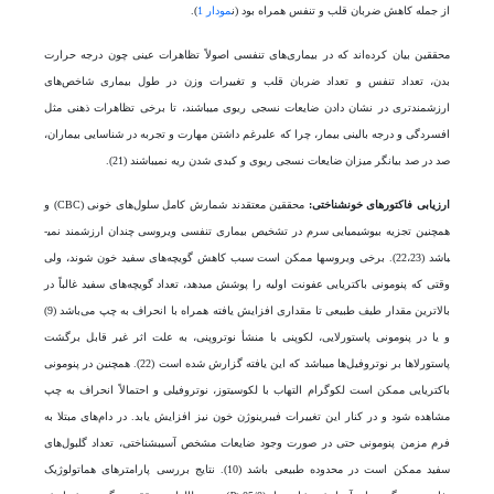
از جمله کاهش ضربان قلب و تنفس همراه بود (ن
مودار 1
).
محققین بیان کرده‌اند که در بیماری­‌های تنفسی اصولاً تظاهرات عینی چون درجه حرارت
بدن، تعداد تنفس و تعداد ضربان قلب و تغییرات وزن در طول بیماری شاخص­‌های
ارزشمندتری در نشان دادن ضایعات نسجی ریوی می­باشند، تا برخی تظاهرات ذهنی مثل
افسردگی و درجه بالینی بیمار، چرا که علی­رغم داشتن مهارت و تجربه در شناسایی بیماران،
صد در صد بیانگر میزان ضایعات نسجی ریوی و کبدی شدن ریه نمی­باشند (21).
ارزیابی فاکتور‌های خون­شناختی
:
محققین معتقدند شمارش کامل سلول­‌های ­خونی (CBC) و
همچنین تجزیه بیوشیمیایی سرم در تشخیص بیماری تنفسی ویروسی چندان ارزشمند نمی­
باشد (22،23). برخی ویروس­ها ممکن است سبب کاهش گویچه‌های سفید خون شوند، ولی
وقتی که پنومونی باکتریایی عفونت اولیه را پوشش می­دهد، تعداد گویچه‌های سفید غالباً در
بالاترین مقدار طیف طبیعی تا مقداری افزایش یافته همراه با انحراف به چپ می‌باشد (9)
و یا در پنومونی پاستورلایی، لکوپنی با منشأ نوتروپنی، به علت اثر غیر قابل ­برگشت
پاستورلاها بر نوتروفیل‌ها می­باشد که این یافته گزارش شده است (22). همچنین در پنومونی
باکتریایی ممکن است لکوگرام التهاب با لکوسیتوز، نوتروفیلی و احتمالاً انحراف به چپ
مشاهده شود و در کنار این تغییرات فیبرینوژن خون نیز افزایش یابد. در دام­‌های مبتلا به
فرم مزمن پنومونی حتی در صورت وجود ضایعات مشخص آسیب­شناختی، تعداد گلبول­‌های
سفید ممکن است در محدوده طبیعی باشد (10). نتایج بررسی پارامتر‌های هماتولوژیک