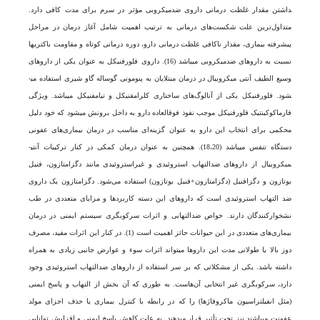
داشتن مقدار غلظت درمانی داروی ضدمیکروبی مؤثر در سرم برای مدت کافی دارد.
متداول‌ترین علت شکست­‌های درمانی به ترتیب اهمیت شامل آغاز درمان در مراحل
پیشرفته بیماری، مقدار ناکافی غلظت درمانی دارو، دوره درمانی کوتاه و مقاومت باکتری­ها
نسبت به دارو‌های ضدمیکروبی می­باشد (16). داروی فلورفنیکل به عنوان یکی از دارو‌های
وسیع الطیف آنتی میکروبیال در درمان مبتلایان به پنومونی گوساله گاو شیری استفاده می­
شود. فلورفنیکل یکی از آنالوگ­‌های ساختاری کلرامفنیکل و تیامفنیکل می­باشد. ویژگی
فارماکوکینتیک فلورفنیکل موجب نفوذ فوق­العاده دارو به داخل برونش می­شود که خود دلیل
محکمی برای انتخاب این دارو به عنوان گزینه‌ای مناسب در درمان بیماری­‌های عفونی
دستگاه تنفس می­باشد (18،20). همچنین به عنوان درمان کمکی در کنار ترکیبات آنتی­
میکروبیال از دارو‌های ضدالتهاب استروئیدی و غیراستروئیدی مانند دگزامتازون، فنیل
بوتازون و دگزافنیل (دگزامتازون+فنیل بوتازون) استفاده می‌شود. دگزامتازون یک داروی
ضد التهاب استروئیدی است که دارو‌های این دسته کاربردها و مزایای متعددی در طب
نشخوارکنندگان دارند. خواص ضدالتهابی و اثرات سرکوب­گری سیستم ایمنی در درمان
بیماری­‌های متعددی در این حیوانات حائز اهمیت است (1). در کنار این اثرات مفید، مصرف
دوز بالا یا طولانی مدت این داروها می­تواند اثرات سوء و عوارض جانبی زیادی به همراه
داشته باشد. یکی از مشکلاتی که بر سر استفاده از دارو‌های ضدالتهاب استروئیدی وجود
دارد، سرکوب­گری غیر انتخابی آن‌هاست. به طوری که آن بخش از التهاب و پاسخ ایمنی
(مثل انفیلتراسیون ماکروفاژها) را که در رابطه با کنترل بیماری یا حذف اجزای مولد
عفونت می­باشند نیز تحت تأثیر قرار می­دهند. به علت کاهش پاسخ ایمنی و افزایش توانایی