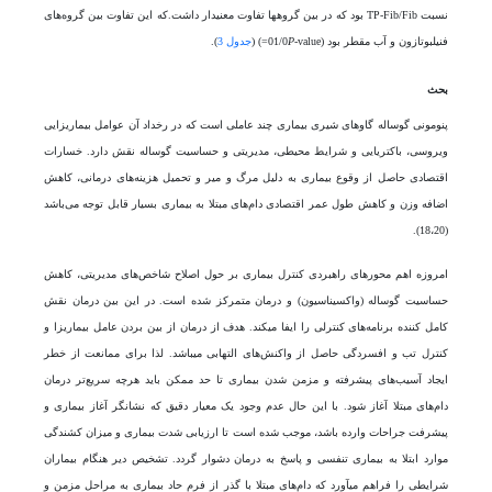
نسبت TP-Fib/Fib بود که در بین گروه­ها تفاوت معنی­دار داشت.که این تفاوت بین گروه­‌های
فنیل­بوتازون و آب مقطر بود (01/0
-value=) (
P
جدول 3
).
بحث
پنومونی گوساله گاو‌های شیری بیماری چند عاملی است که در رخداد آن عوامل بیماریزایی
ویروسی، باکتریایی و شرایط محیطی، مدیریتی و حساسیت گوساله نقش دارد. خسارات
اقتصادی حاصل از وقوع بیماری به دلیل مرگ و میر و تحمیل هزینه‌‌های درمانی، کاهش
اضافه وزن و کاهش طول عمر اقتصادی دام‌‌های مبتلا به بیماری بسیار قابل توجه می‌باشد
(18،20).
امروزه اهم محور‌های راهبردی کنترل بیماری بر حول اصلاح شاخص‌‌های مدیریتی، کاهش
حساسیت گوساله (واکسیناسیون) و درمان متمرکز شده است. در این بین درمان نقش
کامل کننده برنامه‌‌های کنترلی را ایفا می­کند. هدف از درمان از بین بردن عامل بیماریزا و
کنترل تب و افسردگی حاصل از واکنش­‌های التهابی می­باشد. لذا برای ممانعت از خطر
ایجاد آسیب‌‌های پیشرفته و مزمن شدن بیماری تا حد ممکن باید هرچه سریع‌تر درمان
دام‌‌های مبتلا آغاز شود. با این حال عدم وجود یک معیار دقیق که نشانگر آغاز بیماری و
پیشرفت جراحات وارده باشد، موجب شده است تا ارزیابی شدت بیماری و میزان کشندگی
موارد ابتلا به بیماری تنفسی و پاسخ به درمان دشوار گردد. تشخیص دیر هنگام بیماران
شرایطی را فراهم می­آورد که دام‌های مبتلا با گذر از فرم حاد بیماری به مراحل مزمن و