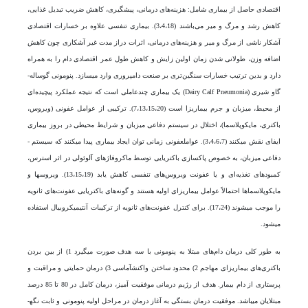
اقتصادی حاصل از بیماری شامل: هزینه­‌های درمانی، پیشگیری، کاهش ضریب تبدیل غذایی،
کاهش رشد و مرگ و میر می‌باشند (3،4،18). بیماری تنفسی علاوه بر خسارات اقتصادی
آشکار ناشی از مرگ و میر و هزینه­‌های درمانی، اثرات دراز مدت غیر آشکاری چون کاهش
اضافه وزن، طولانی شدن زمان اولین زایش و کاهش طول عمر اقتصادی دام را به همراه
دارد و بدین ترتیب خسارات سنگین‌تری بر صنعت دامپروری وارد می­سازد. پنومونی گوساله­
گاو شیری (Dairy Calf Pneumonia) یک بیماری چندعاملی است که نتیجه عملکرد پیچید‌ه‌ای
از محیط، میزبان و جرم بیماریزا است (7،13،15،20). ترکیبی از عوامل عفونی (ویروس،
باکتری، مایکوپلاسما)، اختلال در سیستم­ دفاعی میزبان و شرایط محیطی در بروز بیماری
ایفای نقش می­کنند (3،4،6،7). عوامل­عفونی زمانی توان ایجاد بیماری پیدا می­کنند که سیستم ­
دفاعی میزبان، به خصوص پاکسازی باکتریایی توسط ماکروفاژ‌های آلوئولی در اثر استرس،
کمبود‌های تغذیه‌ای و یا عفونت ویروس­‌های تنفسی کاهش یابد (13،15،19). ویروس­ها و
مایکوپلاسما­ها احتمالاً عوامل بیماریزای اولیه هستند و گونه­‌های باکتریایی عفونت­‌های ثانویه
را موجب می­شوند (17،24). برای کنترل عفونت­‌های ثانویه از ترکیبات آنتی­میکروبیال استفاده
می­شود.
به طور کلی درمان دام­‌های مبتلا به پنومونی با سه هدف صورت می­گیرد 1) از بین بردن
باکتری­‌های بیماریزای مهاجم 2) محدود ساختن واکنش­آماسی 3) درمان حمایتی و مراقبت و
پرستاری از دام بیمار. هدف از رژیم ­درمانی موفقیت آمیز، درمان کامل در 80 تا 85 درصد
مبتلایان می­باشد. موفقیت درمان بستگی به آغاز درمان در مراحل اولیه پنومونی و ثابت نگه­