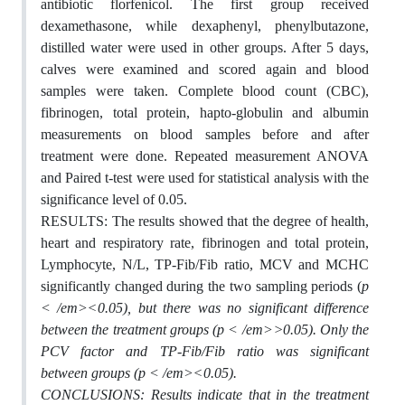
antibiotic florfenicol. The first group received
dexamethasone, while dexaphenyl, phenylbutazone,
distilled water were used in other groups. After 5 days,
calves were examined and scored again and blood
samples were taken. Complete blood count (CBC),
fibrinogen, total protein, hapto-globulin and albumin
measurements on blood samples before and after
treatment were done. Repeated measurement ANOVA
and Paired t-test were used for statistical analysis with the
significance level of 0.05.
RESULTS: The results showed that the degree of health,
heart and respiratory rate, fibrinogen and total protein,
Lymphocyte, N/L, TP-Fib/Fib ratio, MCV and MCHC
significantly changed during the two sampling periods (
p
< /em>˂0.05), but there was no significant difference
between the treatment groups (
p < /em>˃0.05). Only the
PCV factor and TP-Fib/Fib ratio was significant
between groups (
p < /em>˂0.05).
CONCLUSIONS: Results indicate that in the treatment