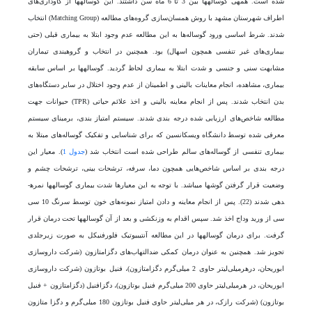
شده است. همه­ی گوساله­ها بین 3 تا 6 ماه سن داشتند. این گوساله­ها از گاوداری­‌های
اطراف شهرستان مشهد با روش همسان‌سازی گروه‌‌های مطالعه (Matching Group) انتخاب
شدند. شرط اساسی ورود گوساله‌ها به این مطالعه عدم وجود ابتلا به بیماری قبلی (حتی
بیماری­‌های غیر تنفسی همچون اسهال) بود. همچنین در انتخاب و گروه­بندی تیماران
مشابهت سنی و جنسی و شدت ابتلا به بیماری لحاظ گردید. گوساله­ها بر اساس سابقه
بیماری، مشاهده، انجام معاینات­ بالینی و اطمینان از عدم وجود اختلال در سایر دستگاه­‌های
بدن انتخاب شدند. پس از انجام معاینه بالینی و اخذ علائم حیاتی (TPR) حیوانات جهت
مطالعه شاخص­‌های ارزیابی شده درجه بندی شدند. سیستم امتیاز بندی، برمبنای سیستم
معرفی شده توسط دانشگاه ویسکانسین که برای شناسایی و تفکیک گوساله­‌های ­مبتلا به
بیماری تنفسی از گوساله­‌های سالم طراحی شده است انتخاب شد (
جدول 1
). معیار این
درجه بندی بر اساس شاخص‌‌هایی همچون دما، سرفه، ترشحات بینی، ترشحات چشم و
وضعیت قرار گرفتن گوش­ها می­باشد. با توجه به این معیارها شدت بیماری گوساله­ها نمره­
دهی شدند (22). پس از انجام معاینه و دادن امتیاز نمونه­‌های خون توسط سرنگ 10 سی
سی از ورید وداج اخذ شد. سپس اقدام به وزن­کشی و بعد از آن گوساله­ها تحت درمان قرار
گرفت. برای درمان گوساله­ها در این مطالعه آنتی­بیوتیک فلورفنیکل به صورت زیرجلدی
تجویز شد. همچنین به عنوان درمان کمکی ضدالتهاب­‌های دگزامتازون (شرکت داروسازی
ابوریحان، درهرمیلی‌لیتر حاوی 2 میلی‌گرم دگزامتازون)، فنیل بوتازون (شرکت داروسازی
ابوریحان، در هرمیلی‌لیتر حاوی 200 میلی‌گرم فنیل بوتازون)، دگزافنیل (دگزامتازون + فنیل
بوتازون) (شرکت رازک، در هر میلی‌لیتر حاوی فنیل بوتازون 180 میلی‌گرم و دگزا متازون