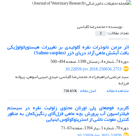
نویسنده =
محمدرضا کلباسی
تعداد مقالات:
2
اثر مزمن نانوذرات نقره کلوئیدی بر تغییرات هیستوپاتولوژیکی
بافت آبشش ماهی آزاد دریای خزر (Salmo caspius)
دوره 74، شماره 4، زمستان 1398، صفحه
494-500
10.22059/jvr.2018.250656.2753
سید مرتضی ابراهیم زاده، محمدرضا کلباسی، مهدی حبیبی انبوهی، پروانه
فرزانه
مشاهده مقاله
اصل مقاله
726.63 K
کاربرد فوم‌های پلی اورتان محتوی زئولیت نقره در سیستم
فیلتراسیون آب پرورش بچه ماهی قزل‌آلای رنگین‌کمان به منظور
کنترل عفونت ناشی از استرپتوکوکوس اینیایی
دوره 70، شماره 1، بهار 1394، صفحه
63-71
10.22059/jvr.2015.52970