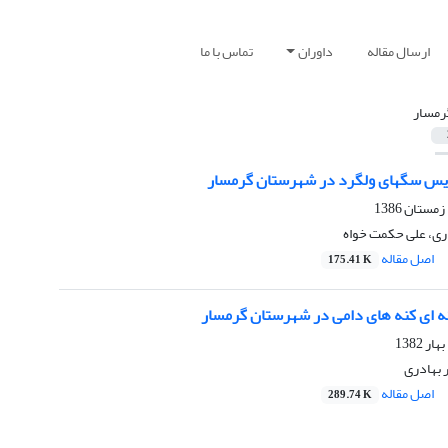
ارسال مقاله
داوران
تماس با ما
رمسار
زیس سگهای ولگرد در شهرستان گرمسار
ری، علی حکمت خواه
اصل مقاله
175.41 K
ه ای کنه های دامی در شهرستان گرمسار
 بهادری
اصل مقاله
289.74 K