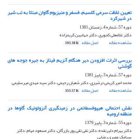
تعیین غلظت سرمی کلسیم، فسفر و منیزیوم گاوان مبتلا به تب شیر
در شهرکرد
دوره 57، شماره 4، زمستان 1381
دکتر غلامعلی کجوری، دکتر جهانبین کریمزاده
مشاهده مقاله
اصل مقاله
193.38 K
بررسی اثرات افزودن دیر هنگام آنزیم فیتاز به جیره جوجه های
گوشتی
دوره 57، شماره 3، پاییز 1381
محمد امیر کریمی ترشیزی، دکتر شعبان رحیمی، دکتر سید مهدی میرسلیمی
مشاهده مقاله
اصل مقاله
353.57 K
نقش احتمالی هیپوفسفاتمی در زمینگیری آنزوئوتیک گاوها در
منطقه ارومیه
دوره 55، شماره 3، پاییز 1379
دکتر بهرام دلیرنقده، دکتر تقی تقی پور بازرگان، دکتر مسعود مهام، دکتر
سیامک عصری رضایی