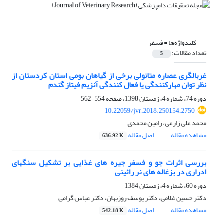
کلیدواژه‌ها =
فسفر
تعداد مقالات:
5
غربالگری عصاره متانولی برخی از گیاهان بومی استان کردستان از
نظر توان مهارکنندگی یا فعال کنندگی آنزیم فیتاز گندم
دوره 74، شماره 4، زمستان 1398، صفحه
554-562
10.22059/jvr.2018.250154.2750
محمد علی زارعی، رامین محمدی
مشاهده مقاله
اصل مقاله
636.92 K
بررسی اثرات جو و فسفر جیره های غذایی بر تشکیل سنگهای
ادراری در بزغاله های نر رائینی
دوره 60، شماره 4، زمستان 1384
دکتر حسین غلامی، دکتر یوسف روزبهان، دکتر عباس گرامی
مشاهده مقاله
اصل مقاله
542.18 K