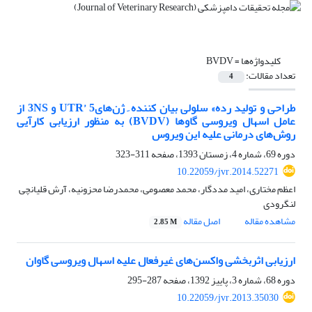
کلیدواژه‌ها =
BVDV
تعداد مقالات:
4
طراحی و تولید رده»‌ سلولی بیان کننده ِ ژن‌های‌UTR’ 5 و ‌3NS از
عامل اسهال ویروسی گاوها ‌(BVDV)‌ به منظور ارزیابی کارآیی
روش‌های درمانی علیه این ویروس
دوره 69، شماره 4، زمستان 1393، صفحه
311-323
10.22059/jvr.2014.52271
اعظم مختاری، امید مددگار، محمد معصومی، محمدرضا محزونیه، آرش قلیانچی
لنگرودی
مشاهده مقاله
اصل مقاله
2.85 M
ارزیابی اثربخشی واکسن‌های غیرفعال علیه اسهال ویروسی گاوان
دوره 68، شماره 3، پاییز 1392، صفحه
287-295
10.22059/jvr.2013.35030