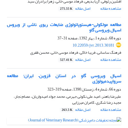
افشین رئوفی، آریا بدیعی، فرهاد موسی خانی، زهرا برادران سید
مشاهده مقاله
اصل مقاله
275.55 K
مطالعه مولکولی-هیستوپاتولوژی ضایعات ریوی ناشی از ویروس
اسهال ویروسی گاو
دوره 68، شماره 1، بهار 1392، صفحه
31-37
10.22059/jvr.2013.30181
فرهنگ ساسانی، فریبا خاکی، فرهاد موسی خانی، محسن ظفری
مشاهده مقاله
اصل مقاله
527.41 K
اسهال ویروسی گاو در استان قزوین– ایران: مطالعه
سرواپیدمیولوژی
دوره 66، شماره 4، زمستان 1390، صفحه
319-323
علیرضا باهنر، امید علی نکوئی جهرمی، محمد جواد امیدواریان، عصام نجار،
مجید رضا شکری، کامران میرزایی
مشاهده مقاله
اصل مقاله
263.5 K