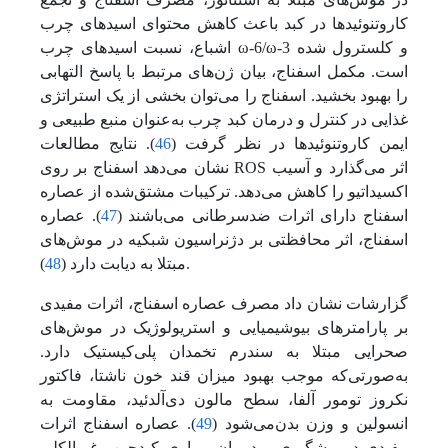
کاروتنوئیدها در کبد باعث کاهش محتوای اسیدهای چرب
اشباع، نسبت اسیدهای چرب ω-6/ω-3 و کلسترول شده
است. مکمل اسفناج، بیان ژن‌های مرتبط با پاسخ التهابی
را بهبود بخشید. اسفناج را می‌توان بخشی از یک استراتژی
غذایی در کنترل و درمان کبد چرب به‌عنوان منبع طبیعی و
ایمن کاروتنوئیدها در نظر گرفت (
46
). نتایج مطالعات
نشان‌ می‌دهد اسفناج بر روی ROS اثر‌ می‌گذارد و آسیب
اکسیداتیو را کاهش‌ می‌دهد. ترکیبات مشتق‌شده از عصاره
اسفناج دارای اثرات ضد‌سرطانی می‌باشند (
47
). عصاره
اسفناج، اثر محافظتی بر دژنراسیون شبکیه در موش‌های
).
مبتلا به دیابت دارد (
48
گزارشات نشان داد مصرف عصاره اسفناج، اثرات مفیدی
بر پارامترهای بیوشیمیایی و استریولوژیک در موش‌های
صحرایی مبتلا به سندرم تخمدان پلی‌کیستیک دارد.
به‌صورتی‌که موجب بهبود میزان قند خون ناشتا، فاکتور
نکروز تومور آلفا، سطح مالون دی‌آلدئید، مقاومت به
انسولین و وزن بدن‌می‌شود (
49
). عصاره اسفناج اثرات
مفیدی در پیشگیری و درمان بیماری کبدچرب غیرالکلی