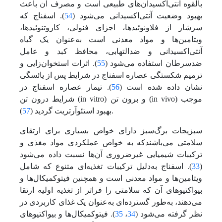
بالقوه آنتی‌اکسیدان‌های طبیعی است و مصرف آن باعث
بهبود وضعیت آنتی‌اکسیدانی‌ می‌شود (
54
). اسفناج که
سرشار از فلاونوئیدها، اجزای فنولی، کاروتنوئیدها،
ویتامین‌ها و مواد معدنی است به‌عنوان یک گیاه
آنتی‌اکسیدانی و ضد‌التهابی، محافظ کبد و عامل
ضد‌سرطان استفاده‌ می‌شود (
55
). اثرات استخوان‌زایی و
ترمیم شکستگی عصاره اسفناج در شرایط پس از یائسگی
نشان داده شده است (
56
). تیمار عصاره اسفناج در
شرایط درون تن (in vitro) و برون تن (in vivo) موجب
).
بهبود استئوآرتریت گردید (
57
سبزیجات برگ‌سبز دارای خواص بسیاری برای ارتقای
سلامتی می‌باشندکه به خواص عملکردی مواد مغذی و
ترکیبات شیمیایی غیر‌ضروری آن‌ها نسبت داده‌ می‌شود
(
33
). اسفناج به‌دلیل ترکیبات تغذیه‌ای متنوع که شامل
ویتامین‌‌ها و مواد معدنی است و همچنین فیتوکمیکال‌ها و
بیواکتیوهای آن که سلامتی را فراتر از تغذیه اولیه ارتقا‌
می‌دهند، به‌طور گسترده‌ای به‌عنوان یک غذای کاربردی در
نظر گرفته‌ می‌شود (
34
،
35
). فیتوکمیکال‌ها و بیواکتیوهای