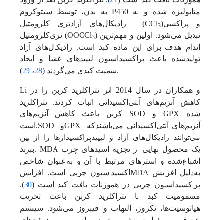
به بدن، توسط سیتوکروم P450 متابولیزه شده و به
)و پراکسی
رادیکال‌های آزادتری کلرومتیل (CCl
3
) تبدیل‌ می‌شود. اولین و مهم‌ترین
تری‌کلرومتیل (OOCCl
3
اندام هدف برای این ماده کبد ‌است. رادیکال‌های آزاد
تولید‌شده باعث پراکسیداسیون لیپیدهای غشا و ایجاد
).
سمیت کبدی‌ می‌گردند (
28
،
29
Li و همکاران در سال 2014 اثر ‌تتراکلرید کربن را در
کاهش آنزیم‌های آنتی‌اکسیدانی اثبات کردند. ‌تتراکلرید
کربن باعث کاهش آنزیم‌های SOD و GPX شده
است.SOD وGPX آنزیم‌های آنتی‌اکسیدانی می‌باشندکه‌
می‌توانند رادیکال‌های آزاد و لیپیدپراکسیدازها را از بین
ببرند. MDA یک محصول نهایی از تجزیه اسیدهای چرب
اشباع‌شده و استرهای مرتبط با آن و به‌عنوان شاخص
اکسیداسیون چربی است. افزایشMDA به‌دلیل افزایش
پراکسیداسیون چربی در هموژنات بافت کبد است (
30
).
مسمومیت کبد با ‌تتراکلرید کربن باعث تخریب
هپاتوسیت‌ها، نکروز، التهاب و فیبروز‌ می‌شود. سیستم
عروقی، مسئولیت تغذیه و خون‌رسانی به سینوزوئیدهای