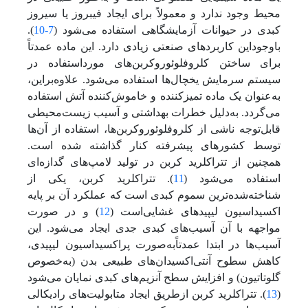
محیط وجود ندارد و معمولاً برای ایجاد فیبروز یا سیروز
کبدی در حیوانات آزمایشگاهی استفاده می‌شود (
7-10
).
باوجوداین کاربردهای صنعتی زیادی دارد. این ماده عمدتاً
برای ساختن کلروفلوئوروکربن‌های مورد‌استفاده در
سیستم سرمایش یخچال‌ها استفاده‌ می‌شود. علاوه‌بر‌این،
به‌عنوان یک ماده تمیز‌کننده و خاموش‌کننده آتش استفاده‌
می‌گردد. به‌دلیل خطرات بهداشتی و آسیب زیست‌محیطی
قابل‌توجه ناشی از کلروفلوئوروکربن‌ها، استفاده از آن‌‌ها
توسط کشورهای پیشرفته کنار گذاشته شده است.
همچنین از ‌تتراکلرید کربن در تولید لامپ‌های گدازه‌ای
استفاده‌ می‌شود (
11
). ‌تتراکلرید کربن، یکی از
شناخته‌شده‌ترین سموم کبدی است که عملکرد آن بر پایه
اکسیداسیون لیپیدهای غشایی‌است (
12
) و در صورت
مواجهه با آن آسیب‌های کبدی جدی ایجاد‌ می‌شود. این
آسیب‌‌ها در ابتدا عمدتاًبه‌صورت پراکسیداسیون لیپیدی،
کاهش سطوح آنتی‌اکسیدان‌های طبیعی بدن (به‌خصوص
گلوتاتیون) و افزایش سطح آنزیم‌های کبدی نمایان‌ می‌شود
(
13
).‌ تتراکلرید کربن از‌طریق ایجاد متابولیت‌های رادیکالی