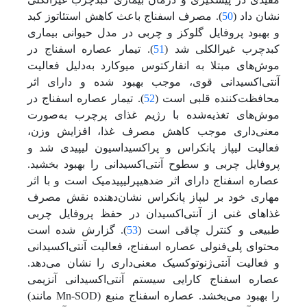
نشان داد (
50
). مصرف اسفناج باعث کاهش استئاتوز کبد
و بهبود پروفایل گلوکز و چربی در مدل حیوانی بیماری
کبدچرب غیرالکلی شد (
51
). تیمار عصاره اسفناج در
موش‌های مبتلا به انفارکتوس میوکارد به‌دلیل فعالیت
آنتی‌اکسیدانی قوی، موجب بهبود شده و دارای اثر
محافظت‌کننده قلبی است (
52
). تیمار عصاره اسفناج در
موش‌های تغذیه‌شده با رژیم غذای پرچرب به‌صورت
معنی‌داری موجب کاهش مصرف غذا، افزایش وزن،
فعالیت لیپاز پانکراس و پراکسیداسیون لیپیدی شد و
پروفایل چربی و سطوح آنتی‌اکسیدانی را بهبود بخشید.
عصاره اسفناج دارای اثر ضد‌هیپرلیپیدمیک است و با اثر
مهاری خود بر لیپاز پانکراس نشان‌دهنده نقش مصرف
غذاهای غنی از آنتی‌اکسیدان در حفظ پروفایل چربی
طبیعی و کنترل چاقی است (
53
). گزارش شده است
محتوای پلی‌فنولی عصاره اسفناج، فعالیت آنتی‌اکسیدانی
و فعالیت آنتی‌ژنوتوکسیک معنی‌داری را نشان‌ می‌دهد.
عصاره اسفناج کارایی سیستم آنتی‌اکسیدانی آنزیمی
(مانند Mn-SOD) را بهبود‌ می‌بخشد. عصاره اسفناج منبع