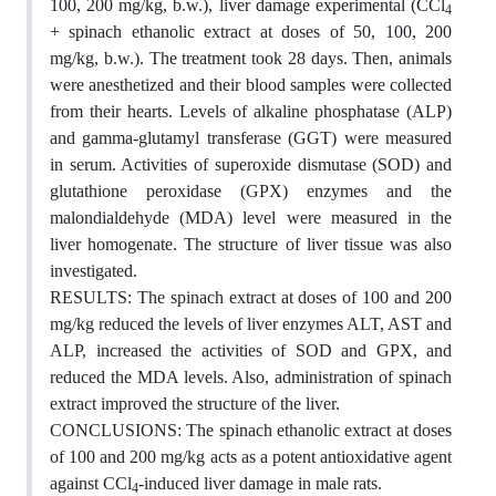
100, 200 mg/kg, b.w.), liver damage experimental (CCl
4
+ spinach ethanolic extract at doses of 50, 100, 200
mg/kg, b.w.). The treatment took 28 days. Then, animals
were anesthetized and their blood samples were collected
from their hearts. Levels of alkaline phosphatase (ALP)
and gamma-glutamyl transferase (GGT) were measured
in serum. Activities of superoxide dismutase (SOD) and
glutathione peroxidase (GPX) enzymes and the
malondialdehyde (MDA) level were measured in the
liver homogenate. The structure of liver tissue was also
investigated.
RESULTS: The spinach extract at doses of 100 and 200
mg/kg reduced the levels of liver enzymes ALT, AST and
ALP, increased the activities of SOD and GPX, and
reduced the MDA levels. Also, administration of spinach
extract improved the structure of the liver.
CONCLUSIONS: The spinach ethanolic extract at doses
of 100 and 200 mg/kg acts as a potent antioxidative agent
against CCl
-induced liver damage in male rats.
4