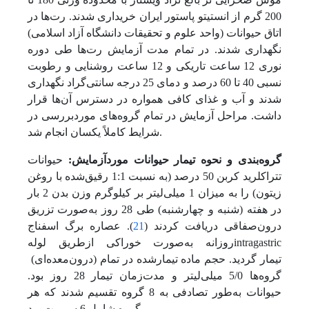
200 گرم از انستیتو پاستور ایران خریداری شدند. رت‌ها در
اتاق حیوانات (واحد علوم و تحقیقات دانشگاه آزاد اسلامی)
نگهداری شدند. در تمام مدت آزمایش رت‌ها طی دوره
نوری 12 ساعت تاریکی و 12 ساعت روشنایی و رطوبت
نسبی 40 تا 60 درصد و دمای 25 درجه سانتی‌گراد نگهداری
شدند و آب و غذای کافی همواره در دسترس آن‌‌ها قرار
داشت. مراحل آزمایش در تمام گروه‌های مورد‌بررسی در
شرایط کاملاً یکسان انجام شد.
گروه‌بندی و نحوه تیمار حیوانات مورد‌آزمایش:
حیوانات
‌تتراکلرید کربن 50 درصد (به نسبت 1:1 رقیق‌شده با روغن
زیتون) را به میزان 1 میلی‌لیتر بر کیلوگرم وزن بدن 2 بار
در هفته (شنبه و چهارشنبه) طی 28 روز به‌صورت تزریق
درون‌صفاقی دریافت کردند (
21
). عصاره برگ اسفناج
روزانه به‌صورت خوراکی از‌طریق لولهintragastric
(درون‌معده‌ای) تیمار گردید. حجم ماده تیمار‌شده در تمام
گروه‌‌ها 5/0 میلی‌لیتر و مدت‌زمان تیمار 28 روز بود.
حیوانات به‌طور تصادفی به 8 گروه تقسیم شدند که هر
.
گروه شامل 6 سر رت بود