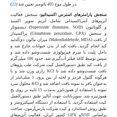
).
در طول موج 405 نانومتر تعیین شد (
22
سنجش پارامترهای استرس اکسیداتیو:
سنجش فعالیت
آنزیم‌های آنتی‌اکسیدانی شامل آنزیم سوپر اکسید
دیسموتاز (Superoxide dismutase, SOD) و گلوتاتیون
پراکسیداز (Glutathione peroxidase, GPX) و سنجش
میزان مالون دی‌آلدئید (Malondialdehyde, MDA) از بافت
کبد انجام گردید. بافت کبد از بدن حیوانات خارج شد و
داخل پلیت با سرم فیزیولوژی شست‌وشو داده شد و
سپس توسط کاغذ فیلتر آب‌گیری شد. حدود 100 میلی‌گرم
از بافت کبد طبق دستور‌العمل کیت شرکت طب پژوهان
رازی وزن شد و با KCl بافت شست‌وشو داده شد تا
هرگونه گلبول قرمز و لخته از بین برود. 1 میلی‌لیتر از
محلول سرد KCl به‌عنوان بافر به نمونه بافت اضافه شد و
نمونه با استفاده از هموژنایزر به‌مدت 15 ثانیه بر روی یخ
هموژنیزه شد. سوپرناتانت جهت آنالیز طبق دستورالعمل
کیت استفاده گردید. با استفاده از دستگاه اسپکترومتر و
طبق روش استاندارد و کیت شرکت پارس‌آزمون، ساخت
کشور ایران، فعالیت آنزیم‌های GPX وSOD بر‌اساس