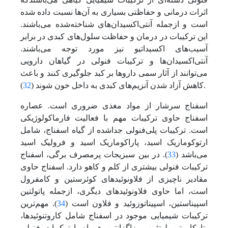
اثرات درمانی و حفاظتی بسیاری به آن‌ها نسبت داده شده
است و از‌جمله آنتی‌اکسیدان‌های شناخته‌شده‌ می‌باشند.
این ترکیبات در درمان و حفاظت سلول‌های کبدی در برابر
آسیب‌های اکسیداتیو نیز مورد توجه‌ می‌باشند.
آنتی‌اکسیدان‌‌ها و ترکیبات فنولی در گیاهان دارویی‌
می‌توانند از آثار سمی داروها بر کبد جلوگیری کنند و باعث
).
کاهش آزاد شدن آنزیم‌های کبدی به داخل خون شوند (
32
اسفناج سرشار از مواد مغذی ضروری است. عصاره
اسفناج حاوی ترکیبات مهم با فعالیت فارماکولوژیکی
است. ترکیبات پلی‌فنولی جدا‌شده از گیاه اسفناج، شامل
ارتوکوماریک اسید، پاراکوماریک اسید و فرولیک اسید‌
می‌باشد (
33
). در بین سبزیجات پر‌مصرف برگی، اسفناج
ترکیبات فنولی بیشتری از کلم و کاهو دارد. اسفناج حاوی
مقادیر ناچیزی از فلاونوئیدهای کوئرستین و کامفرول
است، اما حاوی فلاونوئیدهای دیگری، از‌جمله پاتولتین
اسپیناستین، اسپیناتوزوئید و فلاون است (
34
). مهم‌ترین
ترکیبات شیمیایی موجود در اسفناج شامل کاروتنوئیدها،
بتا کاروتن، لوتئین و زاگزانتین همراه با ترکیبات فنولی