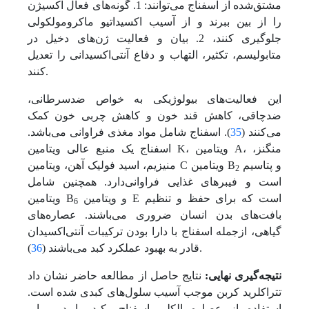
مشتق‌شده از اسفناج می‌توانند: 1. گونه‌های فعال اکسیژن
را از بین ببرند و از آسیب اکسیداتیو ماکرومولکولی
جلوگیری کنند، 2. بیان و فعالیت ژن‌های دخیل در
متابولیسم، تکثیر، التهاب و دفاع آنتی‌اکسیدانی را تعدیل
کنند.
این فعالیت‌های بیولوژیکی به خواص ضد‌سرطانی،
ضد‌چاقی، کاهش قند خون و کاهش چربی خون کمک‌
می‌کنند (
35
). اسفناج شامل مواد مغذی فراوانی‌ می‌باشد.
اسفناج یک منبع عالی ویتامین K، ویتامین A، منگنز،
و پتاسیم
منیزیم، اسید فولیک آهن، ویتامین C ویتامین B
2
است و فیبرهای غذایی فراوانی‌دارد. همچنین شامل
و ویتامین E است که برای حفظ و تنظیم
ویتامین B
6
بافت‌های بدن انسان ضروری می‌باشند. عصاره‌های
گیاهی، از‌جمله اسفناج با دارا بودن ترکیبات آنتی‌اکسیدان
).
قادر به بهبود عملکرد کبد‌ می‌باشند (
36
نتیجه‌گیری نهایی:
نتایج حاصل از مطالعه حاضر نشان داد
تتراکلرید کربن موجب آسیب سلول‌های کبدی شده است.
استفاده از عصاره الکلی اسفناج، کبد را در برابر