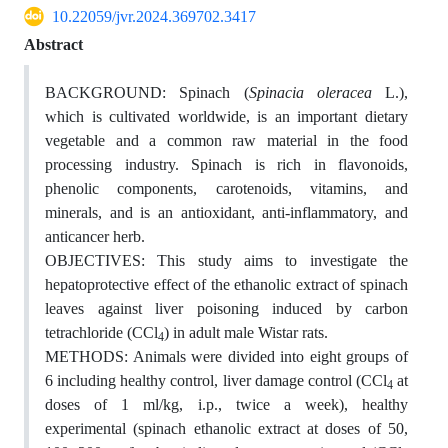
10.22059/jvr.2024.369702.3417
Abstract
BACKGROUND: Spinach (
Spinacia oleracea
L.),
which is cultivated worldwide, is an important dietary
vegetable and a common raw material in the food
processing industry. Spinach is rich in flavonoids,
phenolic components, carotenoids, vitamins, and
minerals, and is an antioxidant, anti-inflammatory, and
anticancer herb.
OBJECTIVES: This study aims to investigate the
hepatoprotective effect of the ethanolic extract of spinach
leaves against liver poisoning induced by carbon
tetrachloride (CCl
) in adult male Wistar rats.
4
METHODS: Animals were divided into eight groups of
6 including healthy control, liver damage control (CCl
at
4
doses of 1 ml/kg, i.p., twice a week), healthy
experimental (spinach ethanolic extract at doses of 50,