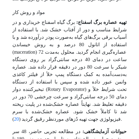
مواد و روش کار
تهیه عصاره برگ اسفناج:
برگ گیاه اسفناج خریداری و در
شرایط مناسب و دور از آفتاب خشک شد. با استفاده از
آسیاب برقی برگ‌های گیاه به‌صورت پودر در‌آورده شد و با
استفاده از اتانول 80 درصد و به روش خیساندن
(maceration) عصاره‌گیری انجام گردید. محلول به‌مدت 72
ساعت در دمای 40 درجه سانتی‌گراد بر روی دستگاه
شیکر با سرعت 80 دور در دقیقه قرار داده شد. عصاره
به‌دست‌آمده به کمک دستگاه پمپ خلأ از فیلتر کاغذی
واتمن عبور داده شده و سپس با استفاده از دستگاه
تبخیر‌کننده دوار (Rotary Evaporator) تحت شرایط خلأ و
دمای 50 درجه سانتی‌گراد و سرعت چرخشی 70 دور در
دقیقه تغلیظ شد. نهایتاً عصاره خشک‌شده در پلیت ریخته
شد تا کاملاً خشک شود. عصاره خشک‌شده با سرم
).
فیزیولوژی جهت تهیه دُزهای مورد‌نظر رقیق گردید (
20
حیوانات آزمایشگاهی:
در مطالعه تجربی حاضر، 48 سر
موش صحرایی نر بالغ نژاد ویستار با محدوده وزنی 180 تا