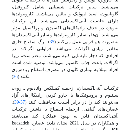
می‌باشند. سایر ترکیبات شیمیایی شامل کلروفیل،
گلوتاتیون، اسید لیپوئیک و بتائین می‌باشند. کاروتنوئیدها
دارای خاصیت آنتی‌اکسیدانی می‌باشند. این ترکیبات
به‌ویژه در حذف رادیکال‌های اکسیژن و پراکسیل مؤثر
می‌باشند. آن‌ها با سایر کاروتنوئیدها و سایر آنتی‌اکسیدان‌‌ها
به‌صورت هم‌افزایی عمل‌ می‌کنند (
35
). برگ اسفناج حاوی
مقادیر زیادی اگزالات‌ می‌باشد .فراوانی اگزالات در
افرادی که دچار نارسایی کلیه می‌باشند، مضر‌است، زیرا
اگزالات باعث جذب کلسیم‌ می‌باشد. توصیه شده است
افراد مبتلا به بیماری کلیوی در مصرف اسفناج زیاده‌روی
).
نکنند (
36
ترکیبات آنتی‌اکسیدان، از‌جمله کمپلکس وانادیوم ـ روی،
سلنیوم و پروبیوتیک‌‌ها با جارو کردن رادیکال‌های آزاد‌
می‌توانند کبد را در برابر آسیب محافظت کنند (
37-39
).
عصاره‌های گیاهی، از‌جمله اسفناج با داشتن ترکیبات
آنتی‌اکسیدان قادر به بهبود عملکرد کبد‌ می‌باشند.
Issazadeh و همکاران در سال 2021 نشان دادند عصاره
الکلی گونه اسفناج ایرانی به‌دلیل دارا بودن ترکیبات