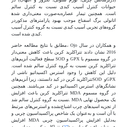
حیوانات کنترل آسیب کبدی نسبت به کنترل سالم
به‌صورت معنی‌داری شده‎است. همچنین تیمار عصاره
اتانولی برگ اسفناج موجب بهبود پارامترهای مذکوردر
گروه‌های تجربی آسیب کبدی نسبت به گروه کنترل آسیب
کبدی شده است.
مطابق با نتایج مطالعه حاضر، Ojo و همکاران در سال
2016 نشان دادند ‌تتراکلرید کربن باعث کاهش معنی‌دار
سطح فعالیت آنزیم‌های SOD و GPX در گروه مسموم با
‌تتراکلرید کربن نسبت به گروه کنترل سالم شده است.
دلیل این کاهش را وجود استرس اکسیداتیو ناشی از
‌تتراکلرید کربن در کبد دانستند، زیرا آنزیم‌هایSOD وGPX
نشانگرهای استرس اکسیداتیو در کبد می‌باشند. همچنین
‌تتراکلرید کربن باعث افزایش MDA در گروه مسموم
نسبت به گروه کنترل سالم شد. MDA یک محصول نهایی
از تجزیه اسیدهای چرب اشباع‌نشده و استرس‌های مرتبط
با آن است و به‌عنوان یک شاخص پراکسیداسیون چربی و
افزایش MDA به‌دلیل افزایش پراکسیداسیون چربی
هموژنات بافت کبد است (
27
). ‌تتراکلرید کربن بعد از ورود