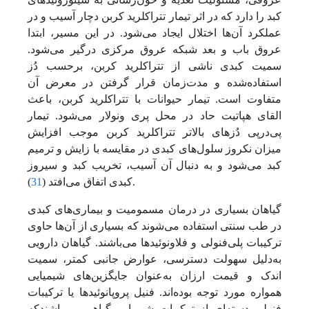
کبد را دارد که در اثر تیمار ‌تتراکلرید کربن دچار آسیب و در
عملکرد آن‌ها اختلال ایجاد‌ می‌شود. در این مسیر، ابتدا
عروق باب و بعد شبکه عروق مرکزی درگیر می‌‌شود.
سمیت کبدی ناشی از ‌تتراکلرید کربن، برحسب دُز
استفاده‌شده و مدت‌زمان قرار گرفتن در معرض آن
متفاوت است. تیمار حیوانات با تتراکلرید کربن، باعث
القای هپاتیت حاد در محل پری ونولار‌ می‌شود. تیمار
پی‌در‌پی دُزهای بالاتر ‌تتراکلرید کربن موجب افزایش
میزان نکروز سلول‌های کبدی در مقایسه با زایش و ترمیم
کبد‌ می‌شود و به دنبال آن آسیب، تخریب کبد و سیروز
).
کبدی اتفاق‌ می‌افتد (
31
گیاهان بسیاری در درمان مسمومیت و بیماری‌های کبدی
در طب سنتی استفاده‌ می‌شوند که بسیاری از آن‌ها حاوی
ترکیبات پلی‌فنولی و فلاونوئیدها‌ می‌باشند. گیاهان دارویی
به‌دلیل سهولت دسترسی، عوارض جانبی کمتر، سمیت
اندک و قیمت ارزان به‌عنوان جایگزین‌های شیمیایی
همواره مورد توجه بوده‌اند. فنیل پروپانوئیدها یا ترکیبات
فنولی دسته‌ای از ترکیبات شیمیایی گیاهی می‌باشندکه