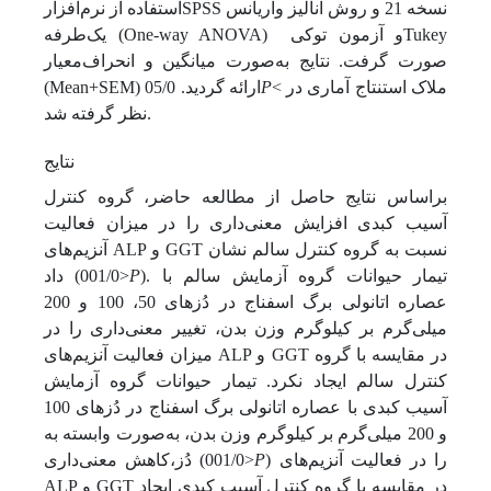
استفاده از نرم‌افزارSPSS نسخه 21 و روش آنالیز واریانس
یک‌طرفه (One-way ANOVA) و آزمون توکیTukey
صورت گرفت. نتایج به‌صورت میانگین و انحراف‌معیار
< ملاک استنتاج آماری در
P
(Mean+SEM) ارائه گردید. 05/0
نظر گرفته شد.
نتایج
بر‌اساس نتایج حاصل از مطالعه حاضر، گروه کنترل
آسیب کبدی افزایش معنی‌داری را در میزان فعالیت
آنزیم‌های ALP و GGT نسبت به گروه کنترل سالم نشان
). تیمار حیوانات گروه آزمایش سالم با
P
داد (001/0>
عصاره اتانولی برگ اسفناج در دُز‌های 50، 100 و 200
میلی‌گرم بر کیلوگرم وزن بدن، تغییر معنی‌داری را در
میزان فعالیت آنزیم‌های ALP و GGT در مقایسه با گروه
کنترل سالم ایجاد نکرد. تیمار حیوانات گروه آزمایش
آسیب کبدی با عصاره اتانولی برگ اسفناج در دُزهای 100
و 200 میلی‌گرم بر کیلو‌گرم وزن بدن، به‌صورت وابسته به
) را در فعالیت آنزیم‌های
P
دُز،کاهش معنی‌داری (001/0>
ALP و GGT در مقایسه با گروه کنترل آسیب کبدی ایجاد