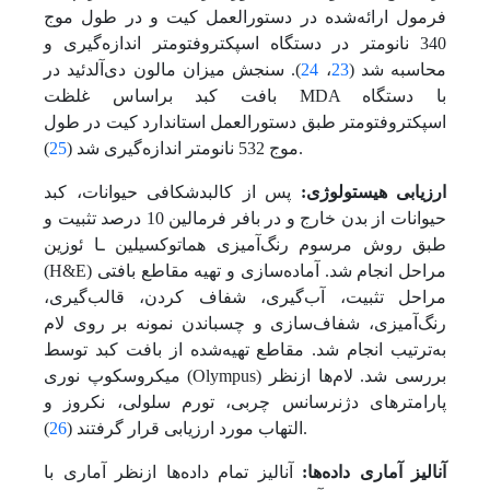
فرمول ارائه‌شده در دستورالعمل کیت و در طول موج
340 نانومتر در دستگاه اسپکتروفتومتر اندازه‌گیری و
محاسبه شد (
23
،
24
). سنجش میزان مالون دی‌آلدئید در
بافت کبد براساس غلظت MDA با دستگاه
اسپکتروفتومتر طبق دستورالعمل استاندارد کیت در طول
).
موج 532 نانومتر اندازه‌گیری شد (
25
ارزیابی هیستولوژی:
پس از کالبد‌شکافی حیوانات، کبد
حیوانات از بدن خارج و در بافر فرمالین 10 درصد تثبیت و
طبق روش مرسوم رنگ‌آمیزی هماتوکسیلین ـا ئوزین
(H&E) مراحل انجام شد. آماده‌سازی و تهیه مقاطع بافتی
مراحل تثبیت، آب‌گیری، شفاف کردن، قالب‌گیری،
رنگ‌آمیزی، شفاف‌سازی و چسباندن نمونه بر روی لام
به‌ترتیب انجام شد. مقاطع تهیه‌شده از بافت کبد توسط
میکروسکوپ نوری (Olympus) بررسی شد. لام‌‌ها از‌نظر
پارامترهای دژنرسانس چربی، تورم سلولی، نکروز و
).
التهاب مورد ارزیابی قرار گرفتند (
26
آنالیز آماری داده‌ها:
آنالیز تمام داده‌‌ها از‌نظر آماری با