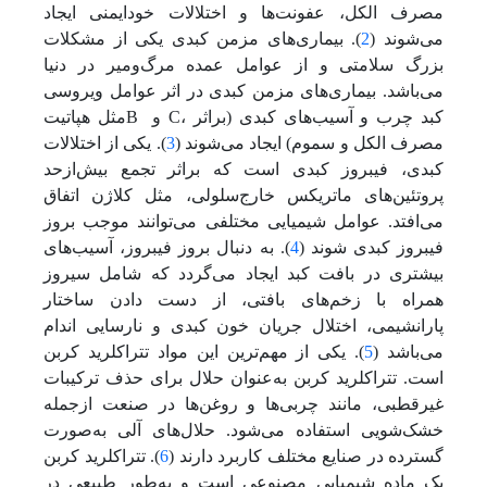
مصرف الکل، عفونت‌‌‌ها و اختلالات خودایمنی ایجاد
می‌شوند (
2
). بیماری‌های مزمن کبدی یکی از مشکلات
بزرگ سلامتی و از عوامل عمده مرگ‌و‌میر در دنیا
می‌باشد. بیماری‌های مزمن کبدی در اثر عوامل ویروسی
مثل هپاتیتB و C‌‌، کبد چرب و آسیب‌های کبدی (براثر
مصرف الکل و سموم) ایجاد‌ می‌شوند (
3
). یکی از اختلالات
کبدی، فیبروز کبدی است که براثر تجمع بیش‌از‌حد
پروتئین‌های ماتریکس خارج‌سلولی، مثل کلاژن اتفاق‌
می‌افتد. عوامل شیمیایی مختلفی‌ می‌توانند موجب بروز
فیبروز کبدی شوند (
4
). به دنبال بروز فیبروز، آسیب‌های
بیشتری در بافت کبد ایجاد‌ می‌گردد که شامل سیروز
همراه با زخم‌های بافتی، از دست دادن ساختار
پارانشیمی، اختلال جریان خون کبدی و نارسایی اندام‌
می‌باشد (
5
). یکی از مهم‌ترین این مواد ‌تتراکلرید کربن
است. ‌تتراکلرید کربن به‌عنوان حلال برای حذف ترکیبات
غیرقطبی، مانند چربی‌‌ها و روغن‌‌ها در صنعت از‌جمله
خشک‌شویی استفاده‌ می‌شود. حلال‌های آلی به‌صورت
گسترده در صنایع مختلف کاربرد دارند (
6
). ‌تتراکلرید کربن
یک ماده شیمیایی مصنوعی است و به‌طور طبیعی در