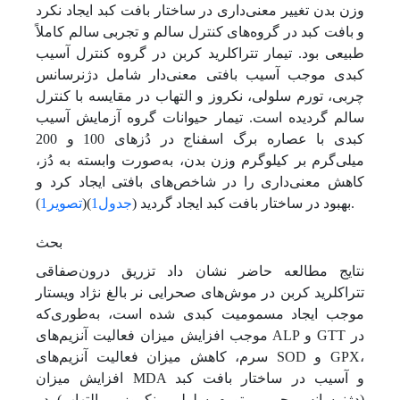
وزن بدن تغییر معنی‌داری در ساختار بافت کبد ایجاد نکرد
و بافت کبد در گروه‌های کنترل سالم و تجربی سالم کاملاً
طبیعی بود. تیمار تتراکلرید کربن در گروه کنترل آسیب
کبدی موجب آسیب بافتی معنی‌دار شامل دژنرسانس
چربی، تورم سلولی، نکروز و التهاب در مقایسه با کنترل
سالم گردیده است. تیمار حیوانات گروه آزمایش آسیب
کبدی با عصاره برگ اسفناج در دُزهای 100 و 200
میلی‌گرم بر کیلو‌گرم وزن بدن، به‌صورت وابسته به دُز،
کاهش معنی‌داری را در شاخص‌های بافتی ایجاد کرد و
).
بهبود در ساختار بافت کبد ایجاد گردید (
جدول1
)(
تصویر1
بحث
نتایج مطالعه حاضر نشان داد تزریق درون‌صفاقی
‌تتراکلرید کربن در موش‌های صحرایی نر بالغ نژاد ویستار
موجب ایجاد مسمومیت کبدی شده است، به‌طوری‌که
موجب افزایش میزان فعالیت آنزیم‌های ALP و GTT در
سرم، کاهش میزان فعالیت آنزیم‌های SOD و GPX،
افزایش میزان MDA و آسیب در ساختار بافت کبد
(دژنرسانس چربی، تورم سلولی، نکروز و التهاب) در