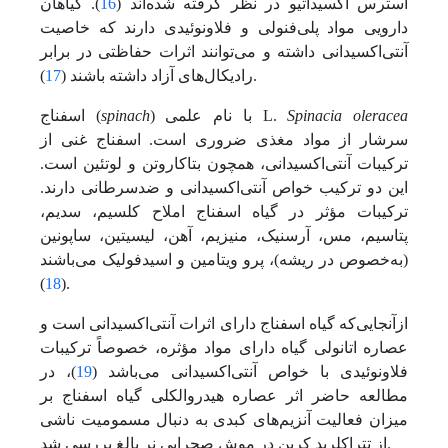
استرس اکسیداتیو در نظر گرفته شده‌اند (
16
). گیاهان
دارویی مواد پلی‌فنولی و فلاونوئیدی دارند که خاصیت
آنتی‌اکسیدانی داشته و‌ می‌توانند اثرات حفاظتی در برابر
).
رادیکال‌های آزاد داشته باشند (
17
Spinacia oleracea
) با نام علمی L.
spinach
اسفناج (
سرشار از مواد مغذی ضروری است. اسفناج غنی از
ترکیبات آنتی‌اکسیدانی، همچون بتاکاروتن و لوتئین است.
این دو ترکیب خواص آنتی‌اکسیدانی و ضدسرطانی دارند.
ترکیبات مؤثر در گیاه اسفناج املاح کلسیم، سدیم،
پتاسیم، مس، آرسنیک، منیزیم، آهن، لیسیتین، ساپونین
(به‌خصوص در ریشه)، پرو ویتامین و اسیدفولیک‌ می‌باشند
18
(
).
از‌آنجایی‌که گیاه اسفناج دارای اثرات آنتی‌اکسیدانی است و
عصاره اتانولی گیاه دارای مواد مؤثره، خصوصاً ترکیبات
فلاونوئیدی با خواص آنتی‌اکسیدانی‌ می‌باشد (
19
)، در
مطالعه حاضر اثر عصاره هیدروالکلی گیاه اسفناج بر
میزان فعالیت آنزیم‌های کبدی به دنبال مسمومیت ناشی
از تتراکلرید کربن در موش صحرایی نر بالغ بررسی شد.