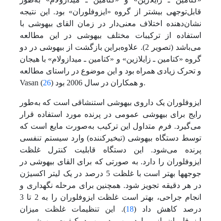
قابل‌توجهی بیشتر از گروه «ایزوفلوران» بود. این نتیجه
نشان‌دهنده اختلاف معنی‌دار در زمان القای بیهوشی با
استفاده از ترکیبات مختلف بیهوشی در این مطالعه
می‌باشد (تصویر 2). علاوه‌بر‌این بازگشت از بیهوشی در دو
گروه «کتامین ـ زایلازین» و «کتامین ـ میدازولام» با هیجان
و تحرک زیادی همراه بود و این موضوع در راستای مطالعه
).
Vasan و همکاران در سال 2006 بود (
26
ایزوفلوران یک داروی بیهوشی استنشاقی است که به‌طور
رایج برای بیهوشی عمومی در پرنده مورد استفاده ‏قرار
می‌گیرد. فرم متداول این ترکیب به‌صورت مایع است که
توسط دستگاه بیهوشی (تبخیرکننده) وارد سیستم تنفسی
پرنده می‌شود. این دستگاه قابلیت کنترل غلظت
ایزوفلوران را دارد. به صورتی که برای القای بیهوشی در
جوجه‏ها بهتر است با غلظت 5 درصد در یک لیتر اکسیژن
در هر دقیقه تجویز شود. همچنین برای مرحله نگهداری و
انجام جراحی، بهتر است غلظت ایزوفلوران را به 2 تا 3
درصد کاهش داد (
18
). این تنظیمات غلظت میزان
ایزوفلوران از موارد مهم در بهبود کیفیت بیهوشی و