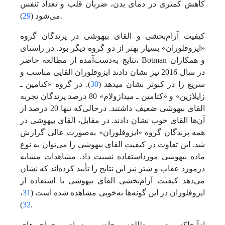
کاهش کمتری در دمای بدن، ضربان قلب و تعداد تنفس
).
می‌شود (
29
کیفیت آرام‌بخشی و القای بیهوشی در پرندگان گروه
«ایزوفلوران» بسیار بهتر از دو گروه دیگر بود. در راستای
نتایج به‌دست‌آمده از مطالعه حاضر، Botman و همکاران
در سال 2016 نیز نشان دادند ایزوفلوران القایی مناسب و
سریع را در کبوتر نشان می‏دهد (
30
). در گروه «کتامین ـ
زایلازین» و «کتامین ـ میدازولام» 80 درصد پرندگان تجربه
القای بیهوشی ضعیف داشتند. در‌حالی‌که تنها 20 درصد از
آن‌ها القای خوب نشان دادند. در مقابل، القای بیهوشی در
همه پرندگان گروه «ایزوفلوران» به‌صورت عالی گزارش
شد. این تفاوت در کیفیت القای بیهوشی را می‌توان به نوع
ماده بیهوشی مورد‌استفاده نسبت داد. مشاهدات مشابه
در‌مورد عقاب و شتر نیز این نتایج را تأیید کرده‌اند که نشان
می‌دهد کیفیت آرام‌بخشی القای بیهوشی با استفاده از
ایزوفلوران در این گونه‌ها به‌خوبی مشاهده شده است (
31
،
32
).
از‌آنجا‌که در مطالعه حاضر، زمان جراحی‌های