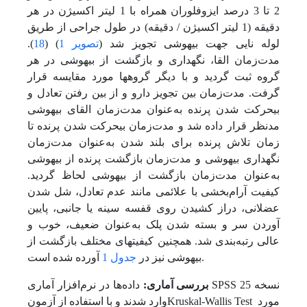
2 تا 3 درصد ایزوفلوران همراه با 1 لیتر اکسیژن در هر
دقیقه (1 ‌‌‌‌لیتر ‌‌اکسیژن /‌ دقیقه) در طول جر‌احی از طریق
لوله نایی جهت بیهوشی تجویز شد (
تصویر 1
) (
18
).
مدت‌زمان القا، نگهداری و بازگشت از بیهوشی در هر
گروه ثبت گردید و با دیگر گروه‏ها مورد مقایسه قرار
گرفت. مدت‌زمان بین تجویز دارو و از بین رفتن تعادل و
بی‏حرکت شدن پرنده به‌عنوان مدت‌زمان القای بیهوشی
مدنظر قرار داده شد و مدت‌زمان بی‏حرکت شدن پرنده تا
زمان تلاش پرنده برای بلند شدن به‌عنوان مدت‌زمان
نگهداری بیهوشی و مدت‌زمان بازگشت پرنده از بیهوشی
به‌عنوان مدت‌زمان بازگشت از بیهوشی لحاظ گردید.
کیفیت آرام‌بخشی با علائمی مانند عدم تعادل، شل شدن
عضلانی، دراز کشیدن روی قفسه سینه یا جانبی، پایین
آوردن سر و بسته شدن پلک به‌عنوان ضعیف، خوب و
عالی رتبه‌بندی شد. همچنین کیفیت‏های مختلف بازگشت از
آورده شده است.
بیهوشی نیز در
جدول 1
بررسی آماری:
داده‌ها در نرم‌افزار آماری SPSS نسخه 25
وارد شدند و با استفاده از آزمون‌Kruskal-Wallis Test مورد