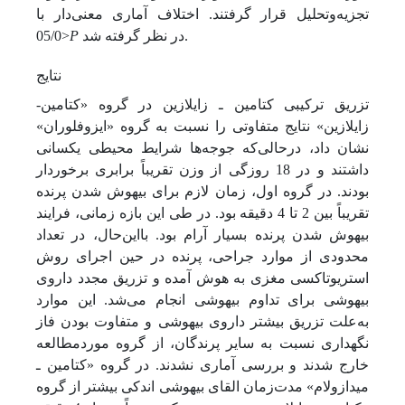
تجزیه‌وتحلیل قرار گرفتند. اختلاف آماری معنی‌دار با
در نظر گرفته شد.
P
05/0>
نتایج
تزریق ترکیبی کتامین ـ زایلازین در گروه «کتامین-
زایلازین» نتایج متفاوتی را نسبت به گروه «ایزوفلوران»
نشان داد، درحالی‌که جوجه‌ها شرایط محیطی یکسانی
داشتند و در 18 روزگی از وزن تقریباً برابری برخوردار
بودند. در گروه اول، زمان لازم برای بیهوش شدن پرنده
تقریباً بین 2 تا 4 دقیقه بود. در طی این بازه زمانی، فرایند
بیهوش شدن پرنده بسیار آرام بود. با‌این‌حال، در تعداد
محدودی از موارد جراحی، پرنده در حین اجرای روش
استریوتاکسی مغزی به هوش آمده و تزریق مجدد داروی
بیهوشی برای تداوم بیهوشی انجام می‌شد. این موارد
به‌علت تزریق بیشتر داروی بیهوشی و متفاوت بودن فاز
نگهداری نسبت به سایر پرندگان، از گروه مورد‌مطالعه
خارج شدند و بررسی آماری نشدند. در گروه «کتامین ـ
میدازولام» مدت‌زمان القای بیهوشی اندکی بیشتر از گروه