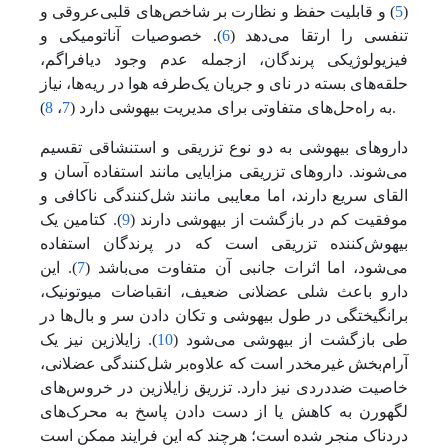
(
5
) و قابلیت حفظ و نظارت بر شاخص‌های قلبی‌عروقی و
تنفسی را ارتقا می‌دهد (
6
). خصوصیات آناتومیکی و
فیزیولوژیکی پرندگان، از‌جمله عدم وجود دیافراگم،
حلقه‌های بسته در نای و جریان یک‌طرفه هوا در ریه‌ها، نیاز
).
به راه‌حل‌های متفاوتی برای مدیریت بیهوشی دارد (
7
،
8
داروهای بیهوشی به دو نوع تزریقی و استنشاقی تقسیم
می‌شوند. داروهای تزریقی مزایایی مانند استفاده آسان و
القای سریع دارند، اما معایبی مانند شل‌کنندگی ناکافی و
موفقیت کم در بازگشت از بیهوشی دارند (
9
). کتامین یک
بیهوش‌کننده تزریقی است که در پرندگان استفاده
می‌شود، اما اثرات جانبی آن متفاوت می‌باشد (
7
). این
دارو باعث شلی عضلانی ضعیف، انقباضات میوتونیک،
برانگیختگی در طول بیهوشی و تکان دادن سر و بال‌ها در
طی بازگشت از بیهوشی می‌شود (
10
). زایلازین نیز یک
آرام‌بخش غیر‌مخدر است که علاوه‌بر شل‌کنندگی عضلانی،
خاصیت ضددردی نیز دارد. تزریق زایلازین در خروس‌های
لگهورن به کاهش یا از دست دادن پاسخ به محرک‌های
دردناک منجر شده است؛ هرچند که این فرایند ممکن است