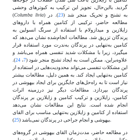
گردید. بااین‌حال، تجویز این ترکیب به کبوترهای وحشی
) به تشنج و تحریک منجر شد (
23
). در
Columba livia
(
مطالعه حاضر، ترکیبی از کتامین همراه با داروهای
زایلازین و میدازولام با استفاده از سرنگ انسولین به
پرندگان تزریق شد. مطالعات انجام‌شده نشان می‌دهد که
کتامین به‌تنهایی در پرندگان به‌ندرت مورد استفاده قرار
می‏گیرد، زیرا با مشکلات شدید تنفسی همراه می‌باشد و
علاوه‌براین، ممکن است به ایجاد تشنج منجر شود‏ (
7
،
24
).
این مشکلات تنفسی می‌تواند محدودیت‌هایی در استفاده از
کتامین به‌تنهایی ایجاد کند. به همین دلیل، مطالعات بیشتر
نیاز است تا به راه‌حل‌های جایگزین برای ایجاد بیهوشی در
پرندگان بپردازد. مطالعات دیگر نیز در‌زمینه اثرات
کتامین، زایلازین و ترکیب کتامین و زایلازین بر پرندگان
انجام شده است. نتایج این مطالعات نشان می‌دهد
استفاده از کتامین و زایلازین به‌تنهایی مناسب برای القای
).
بیهوشی و انجام جراحی در پرندگان نمی‌باشد (
25
در مطالعه حاضر، مدت‌زمان القای بیهوشی در گروه‌های
«کتامین ـ زایلازین» و «کتامین ـ میدازولام» به‌طور