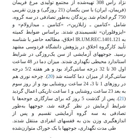
نژاد راس 308 تهیه‌شده از مجتمع تولیدی مرغ فریمان
(فریمان، ایران) با سن یکسان (21 روزگی) و وزن تقریبی
750 گرم انجام شد. پرندگان به‌طور تصادفی در سه گروه،
شامل «کتامین ـ زایلازین»، «کتامین ـ میدازولام» و
«ایزوفلوران» تقسیم‏بندی شدند. بر‌اساس ضوابط کمیته
اخلاق، مطالعه حاضر با شناسه IR.UM.REC.1401.121 به
تأیید کارگروه اخلاق در پژوهش دانشگاه فردوسی مشهد
رسید. جوجه‏های آزمایشی از سن یک‌روزگی در شرایط
استاندارد محیطی نگهداری شدند. میزان دما در 48 ساعت
اول 30 تا 32 درجه سانتی‌گراد بود و هر هفته 5/2 درجه
سانتی‌گراد از میزان دما کاسته شد (
20
). چرخه نوری هم
در روزهای 1 تا 3، 24 ساعت روشنایی بود و از روز سوم
به بعد 23 ساعت روشنایی و 1 ساعت تاریکی اعمال گردید
(
21
). پس از گذشت 5 روز که برای سازگاری جوجه‌ها با
شرایط آزمایش در نظر گرفته شد، جوجه‏ها به‌طور
تصادفی به سه گروه آزمایشی تقسیم و پس از
اندازه‏گیری وزن بدن به قفس‏های انفرادی منتقل شدند.
طی مدت نگهداری، جوجه‏ها با یک خوراک متوازن‌شده