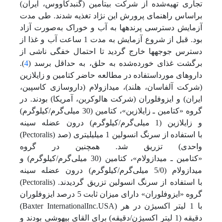
تجاری تهیه‌شده از شرکت بیتامین (گنبدکاووس، ایران)
بر‌اساس راهنمای پرورش این نژاد تغذیه شدند. طی مدت
آزمایش دسترسی پرنده‏ها به آب و خوراک به‌صورت آزاد
بود. قبل از شروع آزمایش به مدت 1 ساعت آب و غذا از
دسترس جوجه‏ها خارج گردید تا احتمال خفگی ناشی از
برگشت غذای خورده‌شده به حلق، به حداقل برسد (
4
).
داروهای مورداستفاده در مطالعه حاضر کتامین و زایلازین
(شرکت آلفاسان، هلند)، میدازولام (داروسازی کاسپین،
ایران) و ایزوفلوران (شرکت هالوکربن، آمریکا) بودند. در
گروه «کتامین ـ زایلازین»، کتامین (30 میلی‌گرم/کیلوگرم)
و زایلازین (1 میلی‌گرم/کیلوگرم‌) درون عضله سینه
(Pectoralis) با استفاده از سرنگ انسولین 1 میلی‏لیتری (صد
واحدی) تزریق شد. همچنین در گروه
«کتامین ـ میدازولام»، کتامین (30 میلی‌گرم/کیلوگرم) و
میدازولام (5/0‌ میلی‌گرم/کیلوگرم) درون عضله سینه
(Pectoralis) با استفاده از سرنگ انسولین تزریق گردیدند.
گروه «ایزوفلوران» دارای میزان ثابت 5 درصد ایزوفلوران
(Baxter International‌Inc.USA) با 1 لیتر اکسیژن در هر
دقیقه (1 ‌‌‌‌لیتر ‌‌اکسیژن/‌دقیقه) برای القای بیهوشی بودند و