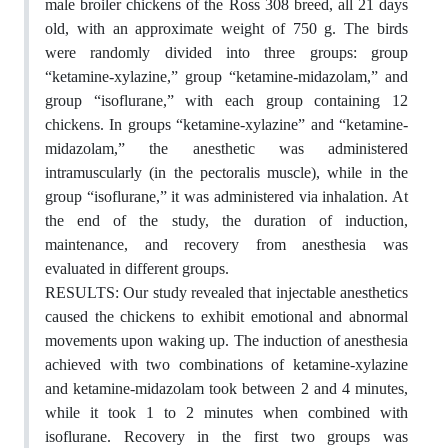
male broiler chickens of the Ross 308 breed, all 21 days
old, with an approximate weight of 750 g. The birds
were randomly divided into three groups: group
“ketamine-xylazine,” group “ketamine-midazolam,” and
group “isoflurane,” with each group containing 12
chickens. In groups “ketamine-xylazine” and “ketamine-
midazolam,” the anesthetic was administered
intramuscularly (in the pectoralis muscle), while in the
group “isoflurane,” it was administered via inhalation. At
the end of the study, the duration of induction,
maintenance, and recovery from anesthesia was
evaluated in different groups.
RESULTS: Our study revealed that injectable anesthetics
caused the chickens to exhibit emotional and abnormal
movements upon waking up.
The induction of anesthesia
achieved with two combinations of ketamine-xylazine
and ketamine-midazolam took between 2 and 4 minutes,
while it took 1 to 2 minutes when combined with
isoflurane.
Recovery in the first two groups was