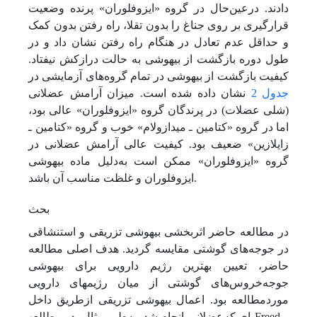
دادند. درعین‌حال در گروه «ایزوفلوران» پرنده وضعیت
قرارگیری بر روی جناغ را بدون تقلا، راه رفتن بدون کمک
و حداقل عدم تعادل در هنگام راه رفتن نشان داد و در
طول دوره بازگشت از بیهوشی به حالت درازکش نیفتاد.
کیفیت بازگشت از بیهوشی در تمام گروه‌های آزمایشی در
جدول 2
نشان داده‌ شده است. میزان آرامش عضلانی
(شلی عضلات) در پرندگان گروه «ایزوفلوران» عالی بود،
اما در گروه «کتامین ـ میدازولام» خوب و گروه «کتامین ـ
زایلازین» ضعیف بود. کیفیت عالی آرامش عضلانی در
گروه «ایزوفلوران» ممکن است به‌دلیل ماده بیهوشی
ایزوفلوران و غلظت مناسب آن باشد.
بحث
در مطالعه حاضر اثربخشی بیهوشی تزریقی و استنشاقی
در جوجه‌های گوشتی مقایسه گردید. هدف اصلی مطالعه
حاضر، تعیین بهترین رژیم دارویی برای بیهوشی
جوجه‌خروس‌های گوشتی از میان رژیم‏های دارویی
موردمطالعه بود. اعمال بیهوشی تزریقی از‌طریق داخل
عضلانی انجام شد. به‌طور مثال، در مطالعه‎ای که Freed و