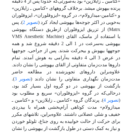
«کتامین ـ زایلازین» بود به‌صورتی‌که حدوداً پس از 4 دقیقه
پرنده بیهوش می‏شد. برخلاف گروه‏های «کتامین ـ زایلازین»
و «کتامین-میدازولام»، در گروه «ایزوفلوران»، ایزوفلوران
به‌خوبی در اکثر جوجه‌ها بیهوشی ایجاد کرد (
تصویر 2
). پس
از تزریق ایزوفلوران ازطریق دستگاه بیهوشی (Matrx
VMS Anesthetic Machine) با استفاده از ماسک، القای
بیهوشی به‌سرعت در 1 الی 2 دقیقه شروع شد و همه
جوجه‏ها بیهوش و بی‏حرکت شدند. پس از جراحی، جوجه‏ها
در عرض 3 الی 4 دقیقه به‌آرامی به هوش آمدند. تمام
داروها مدت‌زمان متفاوتی از القای بیهوشی را نشان دادند.
علاوه‌بر‌این داروهای تجویزشده در مطالعه حاضر
مدت‌زمان نگهداری متفاوتی را نشان دادند (
تصویر 3
).
بازگشت از بیهوشی در دو گروه اول بسیار کند بود،
درحالی‌که در گروه «ایزوفلوران» سریع و مطلوب بود
(
تصویر 4
). پرندگان گروه «کتامین ـ زایلازین» و «کتامین ـ
میدازولام» مدت کوتاهی آرام‌بخشی همراه با بی‏دردی
خفیف و شلی عضلانی داشتند. علاوه‌بر‌این، تلاش‏های مکرر
برای حرکت از حالت خوابیده به روی جناغ‌، تلوتلو خوردن
و نیاز به کمک دستی در طول بازگشت از بیهوشی را نشان