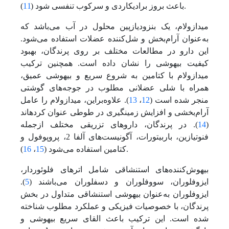
).
باعث بروز برادیکاردی و سرکوب تنفسی شود (
11
میدازولام، یک بنزودیازپین محلول در آب می‌باشد که
به‌عنوان آرام‌بخش و شل‌کننده عضلات استفاده می‌شود.
این دارو در مطالعات مختلف بر روی پرندگان، بهبود
کیفیت بیهوشی را نشان داده است. همچنین ترکیب
میدازولام با کتامین به شروع سریع و بیهوشی عمیق،
همراه با شلی عضلانی مطلوب در جوجه‌های گوشتی
منجر شده است (
12
،
13
). علاوه‌بر‌این، میدازولام را عامل
آرام‌بخشی و افزایش زمین‏گیری در طوطی عنوان کرده‏اند
(
14
). در پرندگان، داروهای تزریقی مختلف از‌جمله
فنوتیازین، باربیتورات، آگونیست‌های آلفا 2، پروپوفول و
).
کتامین استفاده می‌شود (
15
،
16
بیهوش‌کننده‌های استنشاقی شامل اترهای فلوئوردار،
ایزوفلوران، سووفلوران و دسفلوران می‌باشند (
5
).
ایزوفلوران به‌عنوان بیهوشی استنشاقی متداول در بخش
پرندگان، با خصوصیات فیزیکی و عملکرد مطلوب شناخته
شده است. این ترکیب باعث القای سریع بیهوشی و