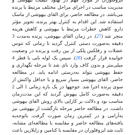
مدیریت مناسب در اجرای مراحل مختلف مرتبط با پرنده
می‌باشد. در مطالعه حاضر، برای القای بیهوشی از ماسک
استفاده شد. این اقدام به کنترل بهتر پرنده، تجویز مؤثر
دارو، کاهش خطرات مرتبط با بیهوشی و کاهش هزینه
منجر شد (
27
). در زمان القای بیهوشی، پرنده به‌مدت 3
دقیقه به‌صورت دستی کنترل گردید تا زمانی که تنوس
عضلات و رفلکس پلکی از بین رفت و پرنده در وضعیت
خوابیده قرار گرفت (
28
). سپس یک لوله نایی با قطر 4
میلی‌متر و بدون کاف وارد نای شد تا مرحله نگهداری و
حفظ بیهوشی بتواند به‌درستی ادامه یابد. در مطالعه
حاضر، القای بیهوشی بسیار سریع و با حداقل واکنش از
سوی پرنده اجرا شد. جوجه‏ها در یک بازه زمانی 1 الی 2
دقیقه به‌صورت کامل بیهوش گردید که این مدت‌زمان
مناسب بود و دلالت بر کارایی بالای روش القای بیهوشی
داشت. در مطالعه حاضر مرحله بازگشت از بیهوشی نیز
به‌آرامی و در کمترین زمان صورت گرفت. با‌توجه‌به
یافته‌های مطالعه حاضر و مقایسه با مطالعه‌ای مشابه،
ثابت شد ایزوفلوران در مقایسه با کتامین و زایلازین باعث