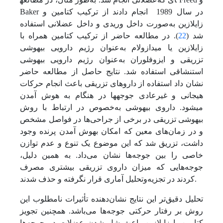
Baker در سال 1989 انجام دادند از ترکیب کتامین و
زایلازین به‌صورت داخل وریدی و داخل عضلانی استفاده
شد (
22
). در مطالعه حاضر از ترکیب کتامین همراه با
زایلازین یا میدازولام به‌عنوان رژیم دارویی بیهوشی
تزریقی و ایزوفلوران به‌عنوان رژیم دارویی بیهوشی
استنشاقی استفاده شد. نتایج حاصل از مطالعه حاضر
نشان داد استفاده از داروهای تزریقی باعث انجام حرکات
هیجانی و غیرعادی جوجه‏ها در هنگام به هوش آمدن
می‏شود. داروی بیهوشی به‌خصوص در ارتباط با روش
بیهوشی تزریقی در برخی از جراحی‌ها در فواصل مشخص
و در زمان‌های معین که امکان بهوش آمدن پرنده وجود
داشت، تزریق شد که این موضوع یک تنوع و عدم توازن
خاصی را بین جوجه‌ها نشان می‌داد. به همین دلیل،
جوجه‌هایی که میزان داروی تزریقی بیشتری مصرف
کردند در تجزیه‌وتحلیل آماری قرار نگرفته و حذف شدند.
تحلیل دقیق‌تر این نتایج نشان‌دهنده تأثیرات نامطلوب این
روش بر رفتار حرکتی جوجه‌ها می‌باشد. همچنین تجویز
کتامین با زایلازین باعث شل شدن عضلات در جوجه‌ها