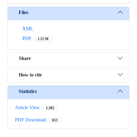
Files
XML
PDF
1.25 M
Share
How to cite
Statistics
Article View
1,302
PDF Download
653