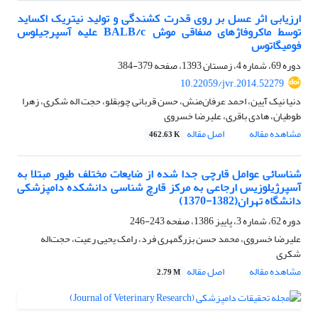
ارزیابی اثر عسل بر روی قدرت کشندگی و تولید نیتریک اکساید
توسط ماکروفاژهای صفاقی موش BALB/c علیه آسپرجیلوس
فومیگاتوس
دوره 69، شماره 4، زمستان 1393، صفحه
379-384
10.22059/jvr.2014.52279
دنیا نیک آیین، احمد عرفان‌منش، حسن قربانی چوبقلو، حجت اله شکری، زهرا
طوطیان، هادی باقری، علیرضا خسروی
مشاهده مقاله
اصل مقاله
462.63 K
شناسائی عوامل قارچی جدا شده از ضایعات مختلف طیور مبتلا به
آسپرژیلوزیس ارجاعی به مرکز قارچ شناسی دانشکده دامپزشکی
دانشگاه تهران(1382-1370)‌ ‌
دوره 62، شماره 3، پاییز 1386، صفحه
243-246
علیرضا خسروی، محمد حسن بزرگمهری فرد، رامک یحیی رعیت، حجت‌اله‌
شکری
مشاهده مقاله
اصل مقاله
2.79 M