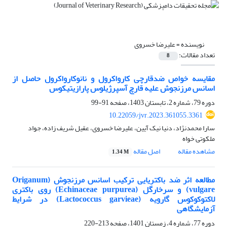
نویسنده =
علیرضا خسروی
تعداد مقالات:
8
مقایسه خواص ضد‌قارچی کارواکرول و نانوکارواکرول حاصل از
اسانس مرزنجوش علیه قارچ آسپرژیلوس پارازیتیکوس
دوره 79، شماره 2، تابستان 1403، صفحه
91-99
10.22059/jvr.2023.361055.3361
سارا محمدنژاد، دنیا نیک آیین، علیرضا خسروی، عقیل شریف زاده، جواد
ملکوتی خواه
مشاهده مقاله
اصل مقاله
1.34 M
مطالعه اثر ضد باکتریایی ترکیب اسانس مرزنجوش (Origanum
vulgare) و سرخارگل (Echinaceae purpurea) روی باکتری
لاکتوکوکوس گارویه (Lactococcus garvieae) در شرایط
آزمایشگاهی
دوره 77، شماره 4، زمستان 1401، صفحه
213-220