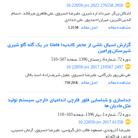
10.22059/jvr.2022.276558.2910
اشکان زرگر، مهرداد اردشیری، علیرضا خسروی، علی طاهری میرقائد، حسام
الدین اکبرین، مهران احمدپور، علی حدادی
مشاهده مقاله
اصل مقاله
1.25 M
گزارش اسهال ناشی از مخمر کاندیدا فاماتا در یک گله گاو شیری
شهرستان ورامین
دوره 72، شماره 4، زمستان 1396، صفحه
507-510
10.22059/jvr.2017.210567.2497
تقی تقی پور بازرگانی، علیرضا خسروی، عقیل شریف زاده، اسد بالال
مشاهده مقاله
اصل مقاله
750.29 K
جداسازی و شناسایی فلور قارچی اندامهای خارجی سیستم تولید
مثل مادیان ها
دوره 72، شماره 1، بهار 1396، صفحه
103-110
10.22059/jvr.2017.61358
علیرضا آذروندی، مسعود طالب خان گروسی، علیرضا خسروی، آرمان حسینی،
فرامرز قراگوزلو