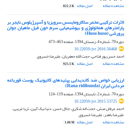
مشاهده مقاله
اصل مقاله
822.2 K
ااثرات ترکیبی مخمر ساکارومایسس سرویزیا و آسپرژیلوس نایجر بر
پارامترهای هماتولوژی و بیوشیمیایی سرم خون فیل ماهیان جوان
پرورشی (Huso huso)
دوره 70، شماره 4، زمستان 1394، صفحه
463-473
10.22059/jvr.2016.56468
احمد حسن پور فتاحی، حجت الله جعفریان، علیرضا خسروی
مشاهده مقاله
اصل مقاله
925.5 K
ارزیابی خواص ضد کاندیدایی پپتیدهای کاتیونیک پوست قورباغه
مردابی ایران (Rana ridibunda)
دوره 70، شماره 2، تابستان 1394، صفحه
119-124
10.22059/jvr.2015.53725
احمد عرفان منش، حجت اله شکری، جلال حسن، دنیا نیک آیین، ثریا غریبی،
علیرضا باهنر، علیرضا خسروی
مشاهده مقاله
اصل مقاله
1.06 M