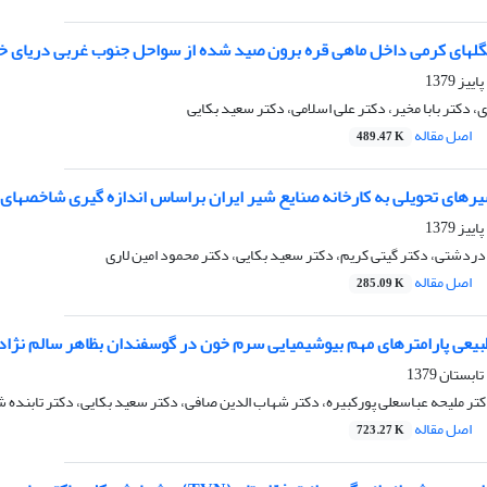
لهای کرمی داخل ماهی قره برون صید شده از سواحل جنوب غربی دریای خ
 دکتر بابا مخیر، دکتر علی اسلامی، دکتر سعید بکایی
اصل مقاله
489.47 K
یرهای تحویلی به کارخانه صنایع شیر ایران براساس اندازه گیری شاخصهای
 دردشتی، دکتر گیتی کریم، دکتر سعید بکایی، دکتر محمود امین لاری
اصل مقاله
285.09 K
عی پارامترهای مهم بیوشیمیایی سرم خون در گوسفندان بظاهر سالم نژاد
کتر ملیحه عباسعلی پورکبیره، دکتر شهاب الدین صافی، دکتر سعید بکایی، دکتر تابنده 
اصل مقاله
723.27 K