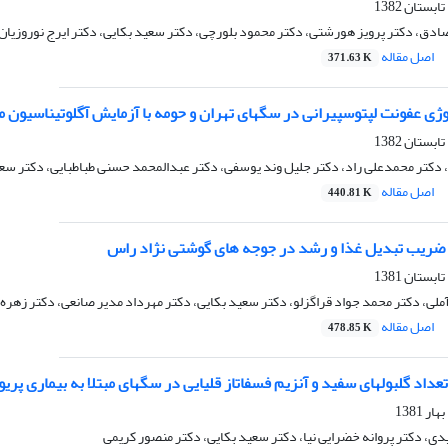
دق، دکتر پرویز هورشتی، دکتر محمود بلورچی، دکتر سعید بکایی، دکتر ایرج نوروزیان
اصل مقاله
371.63 K
وژی عفونت لپتوسپیرانی در سگهای تهران و حومه با آزمایش آگلوتیناسیون
 دکتر محمدعلی راد، دکتر جلیل وند یوسفی، دکتر عبدالمحمد حسنی طباطبایی، دکتر سعی
اصل مقاله
440.81 K
ر ضریب تبدیل غذا و رشد در جوجه های گوشتی نژاد راس
آملی، دکتر محمد جواد قراگزلو، دکتر سعید بکایی، دکتر مهرداد مدیر صانعی، دکتر زهره
اصل مقاله
478.85 K
تعداد گلبولهای سفید و آنزیم فسفاتاز قلیایی در سگهای مبتلا به بیماری پریو
، دکتر پروانه خضرایی نیا، دکتر سعید بکایی، دکتر منصور کریمی