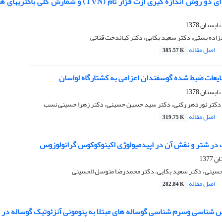
اده بستی، دکتر سعید بکایی، دکتر کیاندخت قناتی
اصل مقاله
385.57 K
عات ضبط شده گوسفندان اعزامی به کشتارگاه لواسان
 دکتر نوردهر رکنی، دکتر سید حسین حسینی، دکتر زهرا حسینی نسب
اصل مقاله
319.75 K
ر شتر و نقش آن در اپیدمیولوژی اکینوکوکوس گرانولوزوس
ینی، دکتر سعید بکایی، دکتر محمدرضا متوسل الحسینی
اصل مقاله
282.84 K
 شناسی وسرم شناسی گوساله های مبتلا به پنومونی آنزئوتیک گوساله در تع