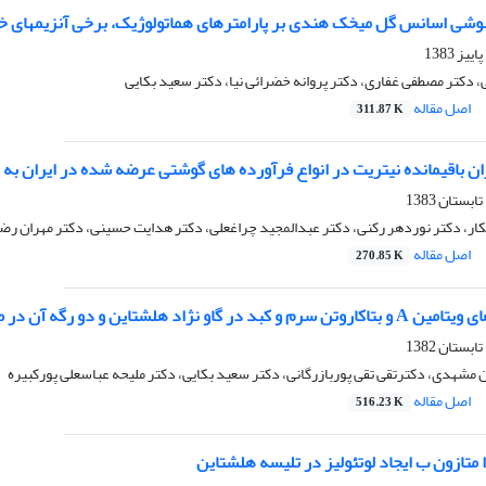
یهوشی اسانس گل میخک هندی بر پارامترهای هماتولوژیک، برخی آنزیمهای خ
 دکتر مصطفی غفاری، دکتر پروانه خضرائی نیا، دکتر سعید بکایی
اصل مقاله
311.87 K
زان باقیمانده نیتریت در انواع فرآورده های گوشتی عرضه شده در ایران 
کار، دکتر نوردهر رکنی، دکتر عبدالمجید چراغعلی، دکتر هدایت حسینی، دکتر مهران رضائ
اصل مقاله
270.85 K
دو رگه آن در طول یکسال در کشتارگاه قائم شهرستان تهران
 مشهدی، دکترتقی تقی پوربازرگانی، دکتر سعید بکایی، دکتر ملیحه عباسعلی پورکبیره
اصل مقاله
516.23 K
ا متازون ب ایجاد لوتئولیز در تلیسه هلشتاین