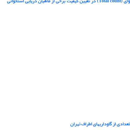
بررسی مقایسه ای دو روش اندازه گیری ازت فرّار تام (TVN) و شمارش کلی باکتریهای هوای (Total count) در تعیین کیفیت برخی از ماهیان دریایی استخوانی
دادی از گاوداریهای اطراف تهران