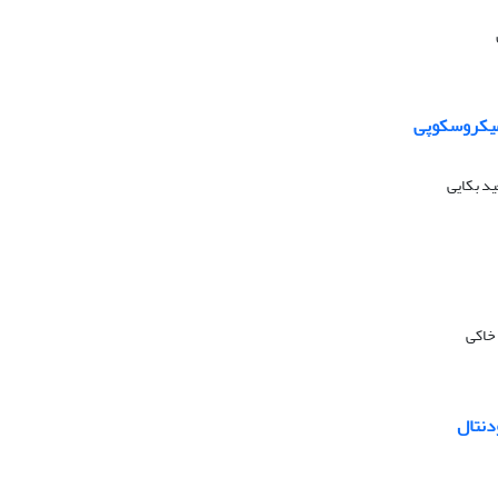
 میکروسکوپی
د بکایی
 خاکی
دنتال