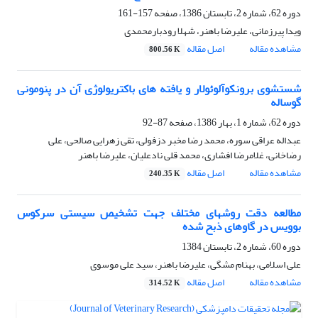
دوره 62، شماره 2، تابستان 1386، صفحه
157-161
ویدا پیرزمانی، علیرضا باهنر، شهلا رودبارمحمدی
مشاهده مقاله
اصل مقاله
800.56 K
شستشوی برونکوآلوئولار و یافته های باکتریولوژی آن در پنومونی
گوساله
دوره 62، شماره 1، بهار 1386، صفحه
87-92
عبداله عراقی سوره، محمد رضا مخبر دزفولی، تقی زهرایی صالحی، علی
رضاخانی، غلامرضا افشاری، محمد قلی نادعلیان، علیرضا باهنر
مشاهده مقاله
اصل مقاله
240.35 K
مطالعه دقت روشهای مختلف جهت تشخیص سیستی سرکوس
بوویس در گاوهای ذبح شده
دوره 60، شماره 2، تابستان 1384
علی اسلامی، بهنام مشگی، علیرضا باهنر، سید علی موسوی
مشاهده مقاله
اصل مقاله
314.52 K