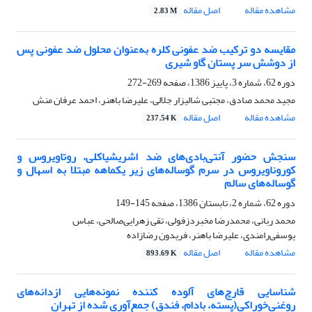
مشاهده مقاله
اصل مقاله
2.83 M
مقایسه دو ترکیب ضد عفونی کلره به‌عنوان محلول ضد عفونی پس
از دوشش سر پستان گاو شیری
دوره 62، شماره 3، پاییز 1386، صفحه
269-272
مجید محمد صادق، مجتبی شالیزار جلالی، علیرضا باهنر، احمد عرفان منش
مشاهده مقاله
اصل مقاله
237.54 K
سنجش حضور آنتی‌بادی‌های ضد اشریشیاکلی، روتاویروس و
کوروناویروس در سرم گوساله‌های زیر یکماهه مبتلا به اسهال و
گوساله‌های سالم
دوره 62، شماره 2، تابستان 1386، صفحه
145-149
محمد ربانی، محمدرضا مخبردزفولی، تقی زهرایی‌صالحی، عباس
یوسفی‌رامندی، علیرضا باهنر، فریدون رضازاده
مشاهده مقاله
اصل مقاله
893.69 K
شناسایی قارچ‌های آلوده کننده نمونه‌هایی ازدانه‌های
روغنی‌خوراکی(پسته، بادام، فندق) جمع‌آوری شده از تهران