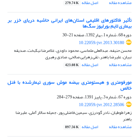
مشاهده مقاله
اصل مقاله
279.74 K
تأثیر فاکتورهای اقلیمی استان‌های ایرانی حاشیه دریای خزر بر
بیماری لایم بورلیوز سگ‌ها
دوره 68، شماره 1، بهار 1392، صفحه
21-30
10.22059/jvr.2013.30180
محسن حنیفه، عبدالعلی ملماسی، محمود داودی، غلامرضا نیکبخت، صدیقه
نبیان، علیرضا باهنر، تقی زهرایی صالحی، صادق رهبری
مشاهده مقاله
اصل مقاله
423.08 K
مورفومتری و هیستومتری بیضه موش سوری تیمارشده با فنل
خالص
دوره 67، شماره 3، پاییز 1391، صفحه
279-284
10.22059/jvr.2012.28506
زهرا طوطیان، نادر گودرزی، سیمین فاضلی پور، جمیله سالار آملی، علیرضا
باهنر
مشاهده مقاله
اصل مقاله
897.56 K