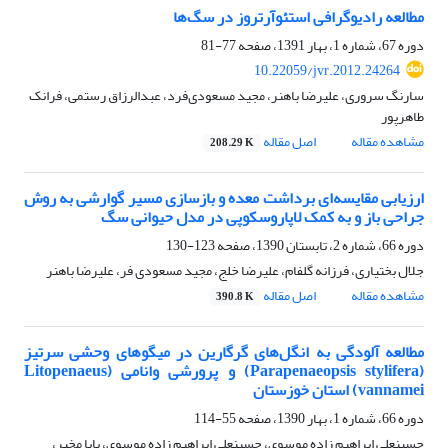
مطالعه رادیوگرافی استئوآرتروز در سگ‌ها
دوره 67، شماره 1، بهار 1391، صفحه
77-81
10.22059/jvr.2012.24264
سارنگ سروری، علیرضا باهنر، مجید مسعودی‌فرد، عبدالرزاق رستمی، فرانک
طاهرپور
مشاهده مقاله
اصل مقاله
208.29 K
ارزیابی مقایسه‌ای برداشت معده و بازسازی مسیر گوارشی به روش
جراحی باز و به کمک لاپاروسکوپی در مدل حیوانی سگ
دوره 66، شماره 2، تابستان 1390، صفحه
123-130
جلال بختیاری، فرزانه گلفام، علیرضا خلج، مجید مسعودی فر، علیرضا باهنر
مشاهده مقاله
اصل مقاله
390.8 K
مطالعه آلودگی به انگل‌های گرگارین در میگو‌‌های وحشی سرتیز
(Parapenaeopsis stylifera) و پرورشی وانامی (Litopenaeus
vannamei) استان خوزستان
دوره 66، شماره 1، بهار 1390، صفحه
55-114
حسینعلی ابراهیم زاده موسوی، حسینعلی ابراهیم زاده موسوی، بابا مخیر،