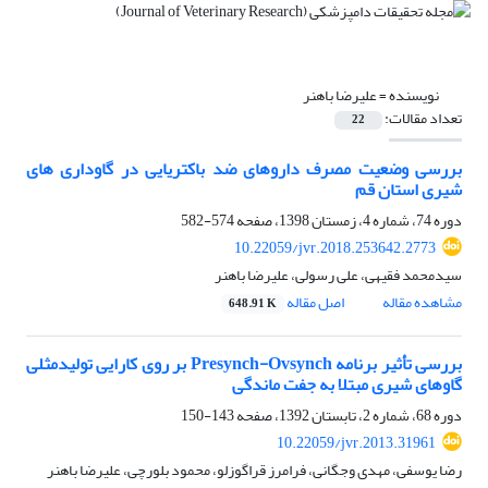
نویسنده =
علیرضا باهنر
تعداد مقالات:
22
بررسی وضعیت مصرف داروهای ضد باکتریایی در گاوداری های
شیری استان قم
دوره 74، شماره 4، زمستان 1398، صفحه
574-582
10.22059/jvr.2018.253642.2773
سیدمحمد فقیهی، علی رسولی، علیرضا باهنر
مشاهده مقاله
اصل مقاله
648.91 K
بررسی تأثیر برنامه Presynch-Ovsynch بر روی کارایی تولیدمثلی
گاوهای شیری مبتلا به جفت ماندگی
دوره 68، شماره 2، تابستان 1392، صفحه
143-150
10.22059/jvr.2013.31961
رضا یوسفی، مهدی وجگانی، فرامرز قراگوزلو، محمود بلورچی، علیرضا باهنر