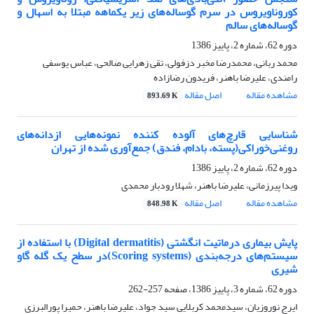
کوروناویروس در سرم گوساله‌های زیر یکماهه مبتلا به اسهال و
گوساله‌های سالم
دوره 62، شماره 2، پاییز 1386
محمد ربانی، محمدرضا مخبر دزفولی، تقی زهرایی صالحی، عباس یوسفی
رامندی، علیرضا باهنر، فریدون رضازاده
مشاهده مقاله
اصل مقاله
893.69 K
شناسایی قارچ‌های آلوده کننده نمونه‌هایی ازدانه‌های
روغنی‌خوراکی(پسته، بادام، فندق) جمع‌آوری شده از تهران
دوره 62، شماره 2، پاییز 1386
ویدا پیرزمانی، علیرضا باهنر، شهلا رودبار محمدی
مشاهده مقاله
اصل مقاله
848.98 K
پایش بیماری درماتیت انگشتی ‌(Digital dermatitis) با استفاده از
سیستم‌های درجه‌بندی ‌(Scoring systems)در سطح یک گله گاو
شیری
دوره 62، شماره 3، پاییز 1386، صفحه
257-262
ایرج نوروزیان، سیدمحمد کربلایی سید جواد، علیرضا باهنر، حمیرا پورالبرزی