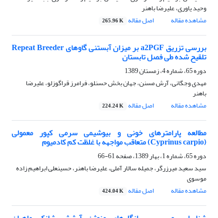
وحید یاوری، علیرضا باهنر
مشاهده مقاله
اصل مقاله
265.96 K
بررسی تزریق a2PGF بر میزان آبستنی گاوهای Repeat Breeder
تلقیح شده طی فصل تابستان
دوره 65، شماره 4، زمستان 1389
مهدی وجگانی، آرش مسنن، جهان بخش حسنلو، فرامرز قراگوزلو، علیرضا
باهنر
مشاهده مقاله
اصل مقاله
224.24 K
مطالعه پارامتر‌های خونی و بیوشیمی سرمی کپور معمولی
(Cyprinus carpio)‌ متعاقب مواجهه با غلظت کم کادمیوم
دوره 65، شماره 1، بهار 1389، صفحه
61-66
سید سعید میرزرگر، جمیله سالار آملی، علیرضا باهنر، حسینعلی ابراهیم زاده
موسوی
مشاهده مقاله
اصل مقاله
424.04 K