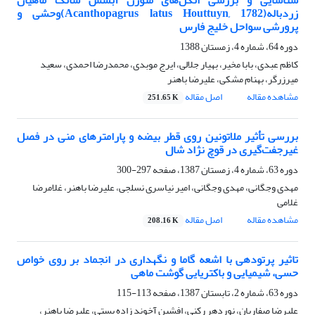
شناسایی و بررسی انگل‌های منوژن آبشش شانک ماهیان
زردباله‌(Acanthopagrus latus Houttuyn, 1782)‌وحشی و
پرورشی سواحل خلیج فارس
دوره 64، شماره 4، زمستان 1388
کاظم عبدی، بابا مخیر، بهیار جلالی، ایرج موبدی، محمد‌رضا احمدی، سعید
میرزرگر، بهنام مشکی، علیرضا باهنر
مشاهده مقاله
اصل مقاله
251.65 K
بررسی تأثیر ملاتونین روی قطر بیضه و پارامترهای منی در فصل
غیرجفت‌گیری در قوچ نژاد شال
دوره 63، شماره 4، زمستان 1387، صفحه
297-300
مهدی وجگانی، مهدی وجگانی، امیر نیاسری نسلجی، علیرضا باهنر، غلامرضا
غلامی
مشاهده مقاله
اصل مقاله
208.16 K
تاثیر پرتودهی با اشعه گاما و نگهداری در انجماد بر روی خواص
حسی، شیمیایی و باکتریایی گوشت ماهی
دوره 63، شماره 2، تابستان 1387، صفحه
113-115
علیرضا صفاریان، نوردهر رکنی، افشین آخوند زاده بستی، علیرضا باهنر،