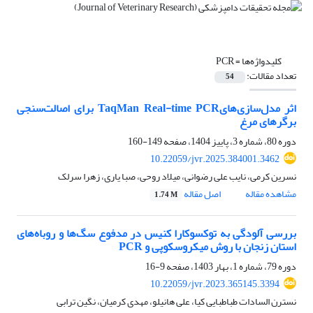
کلیدواژه‌ها =
PCR
تعداد مقالات:
54
اثر مدل‌سازی‌هایTaqMan Real-time PCR برای اصالت‌سنجی
برگرهای مرغ
دوره 80، شماره 3، پاییز 1404، صفحه
149-160
10.22059/jvr.2025.384001.3462
نسرین کرمی، نایب علی رضوانی، میلاد روحی، صبا یاری، زهرا سرلک
مشاهده مقاله
اصل مقاله
1.74 M
بررسی آلودگی به توکسوکارا کنیس در مدفوع سگ‌ها و روباه‌های
استان زنجان با روش میکروسکوپی و PCR
دوره 79، شماره 1، بهار 1403، صفحه
9-16
10.22059/jvr.2023.365145.3394
نسترن السادات طباطبایی کیا، علی هانیلو، مهدی کرمیان، نگین ترابی