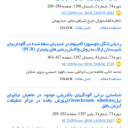
دوره 74، شماره 2، تابستان 1398، صفحه
284-289
10.22059/jvr.2018.239478.2682
خاطره کفشدوزان، ایرج اشرافی تمای، سبا پویان
مشاهده مقاله
اصل مقاله
521.15 K
ردیابی انگل نئوسپورا کانینوم در جنینهای سقط شده در گاوداریهای
شهرستان اراک به روش واکنش زنجیرهای پلیمراز (PCR)
دوره 73، شماره 4، زمستان 1397، صفحه
457-463
10.22059/jvr.2018.218656.2535
محمد خانی، فاطمه عرب خزائلی، سید داوود حسینی، پرویز شایان
مشاهده مقاله
اصل مقاله
576.01 K
شناسایی برخی آلودگیهای باکتریایی موجود در ماهیان تیلاپیای
نیل(Oreochromis niloticus)پرورش یافته در مرکز تحقیقات
آبزیان بافق
دوره 73، شماره 3، پاییز 1397، صفحه
283-289
10.22059/jvr.2018.141919.2427