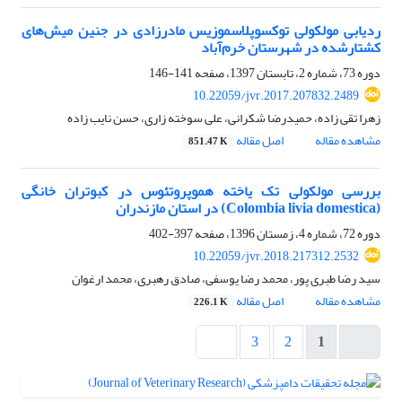
ردیابی مولکولی توکسوپلاسموزیس مادرزادی در جنین میش‌های
کشتارشده در شهرستان خرم‌آباد
دوره 73، شماره 2، تابستان 1397، صفحه
141-146
10.22059/jvr.2017.207832.2489
زهرا تقی زاده، حمیدرضا شکرانی، علی سوخته زاری، حسن نایب زاده
مشاهده مقاله
اصل مقاله
851.47 K
بررسی مولکولی تک یاخته هموپروتئوس در کبوتران خانگی
(Colombia livia domestica) در استان مازندران
دوره 72، شماره 4، زمستان 1396، صفحه
397-402
10.22059/jvr.2018.217312.2532
سید رضا طبری پور، محمد رضا یوسفی، صادق رهبری، محمد ارغوان
مشاهده مقاله
اصل مقاله
226.1 K
3
2
1