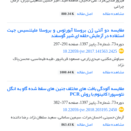
فیروز فدایی فرد، علی حاجیان، فاطمه امید، امیر حسین شاهینی تیران، آرمان
چراغی
مشاهده مقاله
اصل مقاله
880.34 K
مقایسه دو آنتی ژن بروسلا آبورتوس و بروسلا ملیتنسیس جهت
استفاده در آزمایش حلقه ای شیر گوسفند
دوره 73، شماره 3، پاییز 1397، صفحه
291-297
10.22059/jvr.2017.141563.2425
سیاوش مکتبی، مهدی زارعی، مسعود قربانپور، طیبه طهماسبی، محسن پاک
نژاد
مشاهده مقاله
اصل مقاله
1000.44 K
مقایسه آلودگی بافت های مختلف جنین های سقط شده گاو به انگل
نئوسپورا کانینوم با روش PCR
دوره 73، شماره 3، پاییز 1397، صفحه
377-382
10.22059/jvr.2018.203195.2450
آرمان حسینی، احسان مرات، سیمین سامانی، سعید سلطان نژاد، رضا داننده
مشاهده مقاله
اصل مقاله
863.43 K