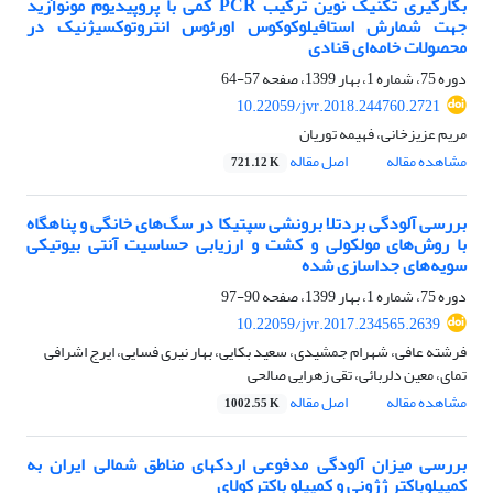
بکارگیری تکنیک نوین ترکیب PCR کمی با پروپیدیوم مونوآزید
جهت شمارش استافیلوکوکوس اورئوس انتروتوکسیژنیک در
محصولات خامه‌ای قنادی
دوره 75، شماره 1، بهار 1399، صفحه
57-64
10.22059/jvr.2018.244760.2721
مریم عزیزخانی، فهیمه توریان
مشاهده مقاله
اصل مقاله
721.12 K
بررسی آلودگی بردتلا برونشی سپتیکا در سگ‌های خانگی و پناهگاه
با روش‌های مولکولی و کشت و ارزیابی حساسیت آنتی بیوتیکی
سویه‌های جداسازی شده
دوره 75، شماره 1، بهار 1399، صفحه
90-97
10.22059/jvr.2017.234565.2639
فرشته عافی، شهرام جمشیدی، سعید بکایی، بهار نیری فسایی، ایرج اشرافی
تمای، معین دلربائی، تقی زهرایی صالحی
مشاهده مقاله
اصل مقاله
1002.55 K
بررسی میزان آلودگی مدفوعی اردکهای مناطق شمالی ایران به
کمپیلوباکتر ژژونی و کمپیلو باکترکولای