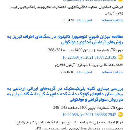
مرتضی حدادیان، سعید عطائی کچویی، محمدرضا محزونیه، رامک یحیی رعیت،
وحید کریمی
مشاهده مقاله
اصل مقاله
1.04 M
مطالعه میزان شیوع نئوسپورا کانینوم در سگ‌های اطراف تبریز به
روش‌های آزمایش مدفوع و مولکولی
دوره 76، شماره 4، زمستان 1400، صفحه
381-388
10.22059/jvr.2021.318712.3135
احمد نعمت الهی، پریسا شهبازی، آرمین فاخری
مشاهده مقاله
اصل مقاله
706.02 K
بررسی بیماری کلیه پلی‌کیستیک در گربه‌های ایرانی ارجاعی به
بیمارستان دام‌های کوچک دانشکده دامپزشکی دانشگاه تهران به
دو روش سونوگرافی و مولکولی
دوره 76، شماره 3، پاییز 1400، صفحه
342-349
10.22059/jvr.2021.283388.2942
فرناز ابدالی دهدزی، شهرام جمشیدی، مهسا زنگیشه، ایرج اشرافی تمای،
مجید مسعودی فرد، علی معززی قوی حلم، حمیده حسن نژاد