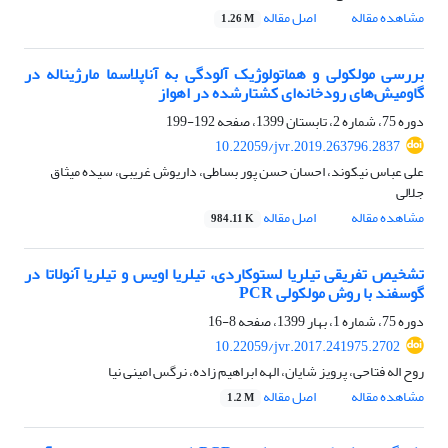
مشاهده مقاله
اصل مقاله
1.26 M
بررسی مولکولی و هماتولوژیک آلودگی به آناپلاسما مارژیناله در
گاومیش‌های رودخانه‌ای کشتارشده در اهواز
دوره 75، شماره 2، تابستان 1399، صفحه
192-199
10.22059/jvr.2019.263796.2837
علی عباس نیکوند، احسان حسن پور بساطی، داریوش غریبی، سیده میثاق
جلالی
مشاهده مقاله
اصل مقاله
984.11 K
تشخیص تفریقی تیلریا لستوکاردی، تیلریا اویس و تیلریا آنولاتا در
گوسفند با روش مولکولی PCR
دوره 75، شماره 1، بهار 1399، صفحه
8-16
10.22059/jvr.2017.241975.2702
روح اله فتاحی، پرویز شایان، الهه ابراهیم زاده، نرگس امینی نیا
مشاهده مقاله
اصل مقاله
1.2 M