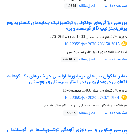
مشاهده مقاله
اصل مقاله
1.08 M
بررسی ویژگی‌های مولکولی و توکسیژنیک جدایه‌های کلستریدیوم
پرفرینجنز تیپ B از گوسفند و بره
دوره 76، شماره 2، تابستان 1400، صفحه
268-276
10.22059/jvr.2020.296158.3015
لیدا عبدالمحمدی خیاو، علیرضا پردیس
مشاهده مقاله
اصل مقاله
926.61 K
تمایز ملکولی تیپ‌های تریپانوزما اوانسی در شترهای یک کوهانه
(کملوس درومداریوس) در استان سیستان و بلوچستان
دوره 76، شماره 1، بهار 1400، صفحه
8-13
10.22059/jvr.2020.275071.2901
فرشته میرشکار، محمد یخچالی، فریبرز شریعتی شریفی
مشاهده مقاله
اصل مقاله
977.9 K
بررسی ملکولی و سرولوژی آلودگی توکسوپلاسما در گوسفندان