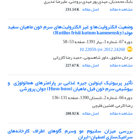
بابک محمدیان، مهدی پور مهدی بروجنی، علیرضا غدیری
مشاهده مقاله
اصل مقاله
231.14 K
وضعیت الکترولیت‌ها و غیر الکترولیت‌های سرم خون ماهیان سفید
مولد(Rutilus frisii kutum kammensky)
دوره 67، شماره 1، بهار 1391، صفحه
53-58
10.22059/jvr.2012.24260
مرجان مخلوق، داور شاهسونی، حمید رضا کازرانی
مشاهده مقاله
اصل مقاله
227.67 K
تأثیر پربیوتیک اینولین جیره غذایی بر پارامترهای هماتولوژی‌ ‌ و
بیوشیمی سرم خون فیل ماهیان ‌(Huso huso)‌ جوان پرو‌رشی ‌
دوره 66، شماره 2، تابستان 1390، صفحه
131-136
رضا اکرمی، افشین قلیچی
مشاهده مقاله
اصل مقاله
208.92 K
بررسی میزان سلنیوم مو وسرم گاو‌های اطراف کارخانه‌های
سرامیک‌سازی اصفهان‌-‌ایران