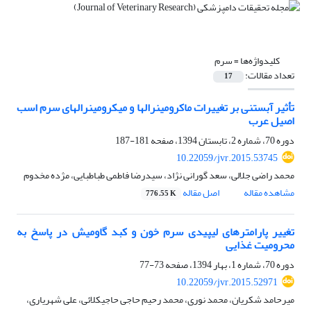
کلیدواژه‌ها =
سرم
تعداد مقالات:
17
تأثیر آبستنی بر تغییرات ماکرومینرالها و میکرومینرالهای سرم اسب
اصیل عرب
دوره 70، شماره 2، تابستان 1394، صفحه
181-187
10.22059/jvr.2015.53745
محمد راضی جلالی، سعد گورانی نژاد، سیدرضا فاطمی طباطبایی، مژده مخدوم
مشاهده مقاله
اصل مقاله
776.55 K
تغییر پارامترهای لیپیدی سرم خون و کبد گاومیش در پاسخ به
محرومیت غذایی
دوره 70، شماره 1، بهار 1394، صفحه
73-77
10.22059/jvr.2015.52971
میرحامد شکریان، محمد نوری، محمد رحیم حاجی حاجیکلائی، علی شهریاری،