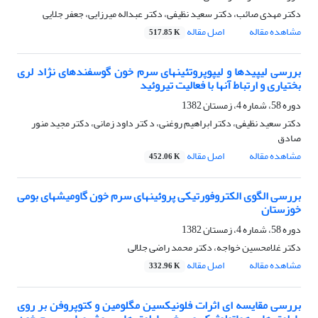
دکتر مهدی صائب، دکتر سعید نظیفی، دکتر عبداله میرزایی، جعفر جلایی
مشاهده مقاله
اصل مقاله
517.85 K
بررسی لیپیدها و لیپوپروتئینهای سرم خون گوسفندهای نژاد لری
بختیاری و ارتباط آنها با فعالیت تیروئید
دوره 58، شماره 4، زمستان 1382
دکتر سعید نظیفی، دکتر ابراهیم روغنی، د کتر داود زمانی، دکتر مجید منور
صادق
مشاهده مقاله
اصل مقاله
452.06 K
بررسی الگوی الکتروفورتیکی پروئینهای سرم خون گاومیشهای بومی
خوزستان
دوره 58، شماره 4، زمستان 1382
دکتر غلامحسین خواجه، دکتر محمد راضی جلالی
مشاهده مقاله
اصل مقاله
332.96 K
بررسی مقایسه ای اثرات فلونیکسین مگلومین و کتوپروفن بر روی