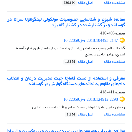
مشاهده مقاله
اصل مقاله
226.1 K
مطالعه شیوع و شناسایی خصوصیات مولکولی لینگواتولا سراتا در
گوسفند و بز کشتارشده در کشتار گاه یزد
صفحه
403-410
10.22059/jvr.2018.104493.2147
گیلدا اسلامی، سپیده خلعتبری لیماکی، احمد عریان، امین ظهور تبار، آسیه
امیری، بهادر حاجی محمدی
مشاهده مقاله
اصل مقاله
1.33 M
معرفی و استفاده از تست فاماچا جهت مدیریت درمان و انتخاب
دام‌های مقاوم به نماتدهای دستگاه گوارش در گوسفند
صفحه
411-418
10.22059/jvr.2018.124912.2298
رحمان حاجی علیزاده ولیلو، سید عباس رافت، احمد نعمت الهی
مشاهده مقاله
اصل مقاله
1.5 M
مطالعه تغییرات هورمون‌های تری یدوتیرونین و تیروکسین و ارتباط