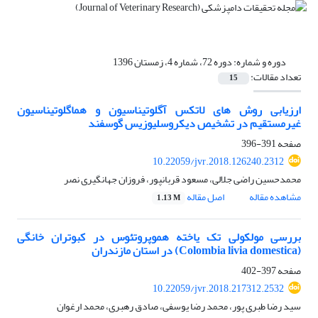
دوره و شماره:
دوره 72، شماره 4، زمستان 1396
تعداد مقالات:
15
ارزیابی روش های لاتکس آگلوتیناسیون و هماگلوتیناسیون
غیرمستقیم در تشخیص دیکروسلیوزیس گوسفند
صفحه
391-396
10.22059/jvr.2018.126240.2312
محمدحسین راضی جلالی، مسعود قربانپور، فروزان جهانگیری نصر
مشاهده مقاله
اصل مقاله
1.13 M
بررسی مولکولی تک یاخته هموپروتئوس در کبوتران خانگی
(Colombia livia domestica) در استان مازندران
صفحه
397-402
10.22059/jvr.2018.217312.2532
سید رضا طبری پور، محمد رضا یوسفی، صادق رهبری، محمد ارغوان