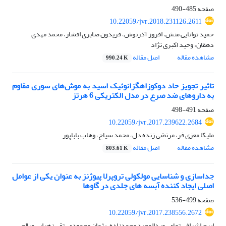
صفحه
485-490
10.22059/jvr.2018.231126.2611
حمید توانایی منش، افروز آذرنوش، فریدون صابری افشار، محمد مهدی
دهقان، وحید اکبری نژاد
مشاهده مقاله
اصل مقاله
990.24 K
تاثیر تجویز حاد دوکوزاهگزانوئیک اسید به موش‌های سوری مقاوم
به داروهای ضد صرع در مدل الکتریکی 6 هرتز
صفحه
491-498
10.22059/jvr.2017.239622.2684
ملیکا معزی فر، مرتضی زنده دل، محمد سیاح، وهاب باباپور
مشاهده مقاله
اصل مقاله
803.61 K
جداسازی و شناسایی مولکولی تروپرلا پیوژنز به عنوان یکی از عوامل
اصلی ایجاد کننده آبسه های جلدی در گاوها
صفحه
499-536
10.22059/jvr.2017.238556.2672
ایرج اشرافی تمای، عبدالمجید محمدزاده، پژمان محمودی، تقی زهرایی صالحی