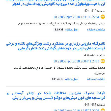
آن با هیستوپاتولوژی غده تیروئید گاومیش رودخانه‌ای در اهواز
صفحه
419-424
10.22059/jvr.2018.123160.2284
مهدی رشنوادی، علی عباس نیکوند، صالح اسماعیل زاده، محمد نوری
مشاهده مقاله
اصل مقاله
1.19 M
تاثیرگیاه دارویی رزماری بر عملکرد رشد، ویژگی‌های لاشه و برخی
فراسنجه‌های خونی در جوجه‌های گوشتی تحت تنش گرمایی
صفحه
425-434
10.22059/jvr.2018.200441.2433
محمد سفلایی شهربابک، محمود شیوازاد، حسین مروج، محمد امیر کریمی
ترشیزی
مشاهده مقاله
اصل مقاله
805.46 K
اثرات مصرف متیونین محافظت شده در اواخر آبستنی بر
فراسنجه‌های خون میش‌های دوقلو آبستن پیش و پس از زایش
صفحه
435-446
10.22059/jvr.2018.124525.2296