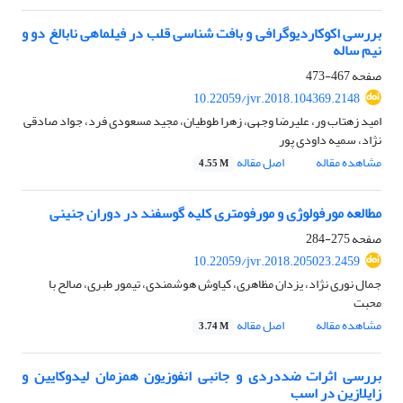
بررسی اکوکاردیوگرافی و بافت شناسی قلب در فیلماهی نابالغ دو و
نیم ساله
صفحه
467-473
10.22059/jvr.2018.104369.2148
امید زهتاب ور، علیرضا وجهی، زهرا طوطیان، مجید مسعودی فرد، جواد صادقی
نژاد، سمیه داودی پور
مشاهده مقاله
اصل مقاله
4.55 M
مطالعه مورفولوژی و مورفومتری کلیه گوسفند در دوران جنینی
صفحه
275-284
10.22059/jvr.2018.205023.2459
جمال نوری نژاد، یزدان مظاهری، کیاوش هوشمندی، تیمور طبری، صالح با
محبت
مشاهده مقاله
اصل مقاله
3.74 M
بررسی اثرات ضددردی و جانبی انفوزیون همزمان لیدوکایین و
زایلازین در اسب