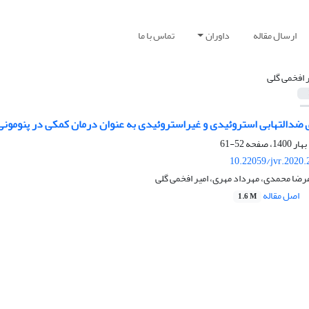
ارسال مقاله
داوران
تماس با ما
ر افخمی گلی
ی ضدالتهابی استروئیدی و غیراستروئیدی به عنوان درمان کمکی در پنومون
52-61
10.22059/jvr.2020.
ضا محمدی، مهرداد مهری، امیر افخمی گلی
اصل مقاله
1.6 M