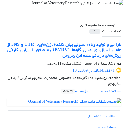
نویسنده =
اعظم مختاری
تعداد مقالات:
1
طراحی و تولید رده»‌ سلولی بیان کننده ِ ژن‌های‌UTR’ 5 و ‌3NS از
عامل اسهال ویروسی گاوها ‌(BVDV)‌ به منظور ارزیابی کارآیی
روش‌های درمانی علیه این ویروس
دوره 69، شماره 4، زمستان 1393، صفحه
311-323
10.22059/jvr.2014.52271
اعظم مختاری، امید مددگار، محمد معصومی، محمدرضا محزونیه، آرش قلیانچی
لنگرودی
مشاهده مقاله
اصل مقاله
2.85 M
مقالات آماده انتشار
شماره جاری