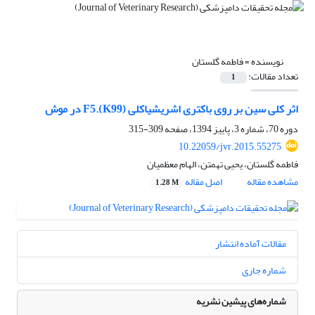
نویسنده =
فاطمه گلستان
تعداد مقالات:
1
اثر کلی سین بر روی باکتری اشریشیاکلی F5.(K99) در موش
دوره 70، شماره 3، پاییز 1394، صفحه
309-315
10.22059/jvr.2015.55275
فاطمه گلستان، یحیی تهمتن، الهام معظمیان
مشاهده مقاله
اصل مقاله
1.28 M
مقالات آماده انتشار
شماره جاری
شماره‌های پیشین نشریه