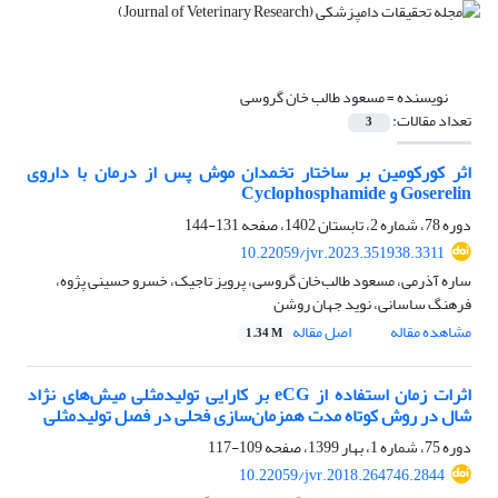
نویسنده =
مسعود طالب خان گروسی
تعداد مقالات:
3
اثر کورکومین بر ساختار تخمدان موش پس از درمان با داروی
Goserelin و Cyclophosphamide‬‬‬‬‬‬
دوره 78، شماره 2، تابستان 1402، صفحه
131-144
10.22059/jvr.2023.351938.3311
ساره آذرمی، مسعود طالب‌خان گروسی، پرویز تاجیک، خسرو حسینی پژوه،
فرهنگ ساسانی، نوید جهان روشن
مشاهده مقاله
اصل مقاله
1.34 M
اثرات زمان استفاده از eCG بر کارایی تولیدمثلی میش‏‌های نژاد
شال در روش کوتاه مدت همزمان‏‌سازی فحلی در فصل تولیدمثلی
دوره 75، شماره 1، بهار 1399، صفحه
109-117
10.22059/jvr.2018.264746.2844