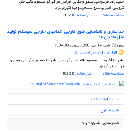
حمیدرضا فردوسی، مهدی وجگانی، فرامرز قراگوزلو، مسعود طالب خان
گروسی، امیر نیاسری نسلجی، وحید اکبری نژاد
مشاهده مقاله
اصل مقاله
1.12 M
جداسازی و شناسایی فلور قارچی اندامهای خارجی سیستم تولید
مثل مادیان ها
دوره 72، شماره 1، بهار 1396، صفحه
103-110
10.22059/jvr.2017.61358
علیرضا آذروندی، مسعود طالب خان گروسی، علیرضا خسروی، آرمان حسینی،
فرامرز قراگوزلو
مشاهده مقاله
اصل مقاله
822.2 K
مقالات آماده انتشار
شماره جاری
شماره‌های پیشین نشریه