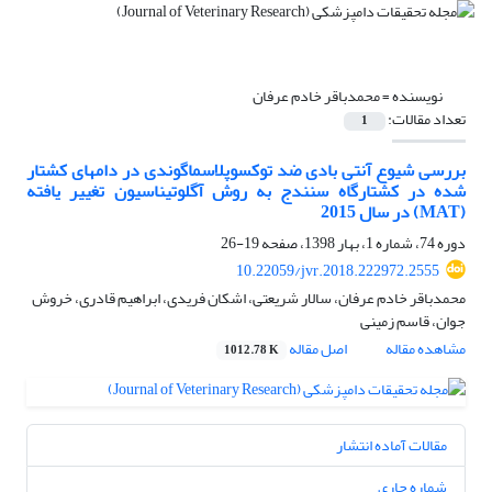
نویسنده =
محمدباقر خادم عرفان
تعداد مقالات:
1
بررسی شیوع آنتی بادی ضد توکسوپلاسماگوندی در دامهای کشتار
شده در کشتارگاه سنندج به روش آگلوتیناسیون تغییر یافته
(MAT) در سال 2015
دوره 74، شماره 1، بهار 1398، صفحه
19-26
10.22059/jvr.2018.222972.2555
محمدباقر خادم عرفان، سالار شریعتی، اشکان فریدی، ابراهیم قادری، خروش
جوان، قاسم زمینی
مشاهده مقاله
اصل مقاله
1012.78 K
مقالات آماده انتشار
شماره جاری