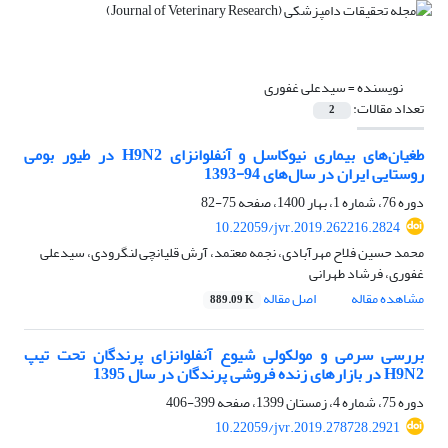
نویسنده =
سیدعلی غفوری
تعداد مقالات:
2
طغیان‌های بیماری نیوکاسل و آنفلوانزای H9N2 در طیور بومی
روستایی ایران در سال‌های 94-1393
دوره 76، شماره 1، بهار 1400، صفحه
75-82
10.22059/jvr.2019.262216.2824
محمد حسین فلاح مهرآبادی، نجمه معتمد، آرش قلیانچی لنگرودی، سیدعلی
غفوری، فرشاد طهرانی
مشاهده مقاله
اصل مقاله
889.09 K
بررسی سرمی و مولکولی شیوع آنفلوانزای پرندگان تحت تیپ
H9N2 در بازارهای زنده فروشی پرندگان در سال 1395
دوره 75، شماره 4، زمستان 1399، صفحه
399-406
10.22059/jvr.2019.278728.2921