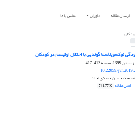
ارسال مقاله
داوران
تماس با ما
ودکان
ودگی توکسوپلاسما گوندیی با اختلال اوتیسم در کودکان
413-417
10.22059/jvr.2019.
ه حمید، حسین حمیدی نجات
اصل مقاله
741.77 K