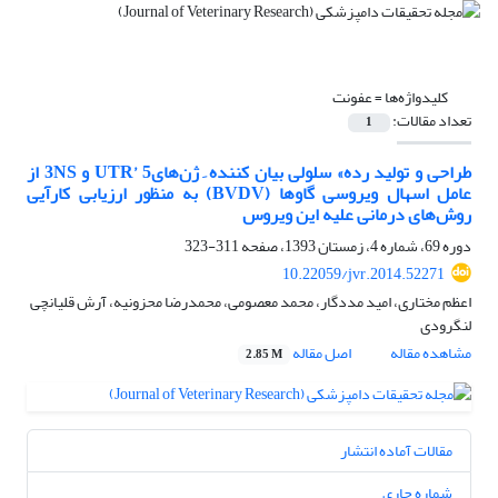
کلیدواژه‌ها =
عفونت‌
تعداد مقالات:
1
طراحی و تولید رده»‌ سلولی بیان کننده ِ ژن‌های‌UTR’ 5 و ‌3NS از
عامل اسهال ویروسی گاوها ‌(BVDV)‌ به منظور ارزیابی کارآیی
روش‌های درمانی علیه این ویروس
دوره 69، شماره 4، زمستان 1393، صفحه
311-323
10.22059/jvr.2014.52271
اعظم مختاری، امید مددگار، محمد معصومی، محمدرضا محزونیه، آرش قلیانچی
لنگرودی
مشاهده مقاله
اصل مقاله
2.85 M
مقالات آماده انتشار
شماره جاری