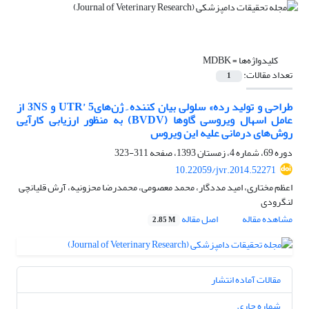
کلیدواژه‌ها =
‌MDBK‌
تعداد مقالات:
1
طراحی و تولید رده»‌ سلولی بیان کننده ِ ژن‌های‌UTR’ 5 و ‌3NS از
عامل اسهال ویروسی گاوها ‌(BVDV)‌ به منظور ارزیابی کارآیی
روش‌های درمانی علیه این ویروس
دوره 69، شماره 4، زمستان 1393، صفحه
311-323
10.22059/jvr.2014.52271
اعظم مختاری، امید مددگار، محمد معصومی، محمدرضا محزونیه، آرش قلیانچی
لنگرودی
مشاهده مقاله
اصل مقاله
2.85 M
مقالات آماده انتشار
شماره جاری