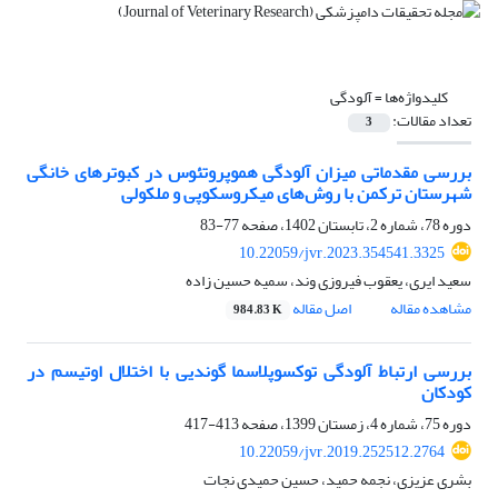
کلیدواژه‌ها =
آلودگی
تعداد مقالات:
3
بررسی مقدماتی میزان آلودگی هموپروتئوس در کبوترهای خانگی
شهرستان ترکمن با روش‌های میکروسکوپی و ملکولی
دوره 78، شماره 2، تابستان 1402، صفحه
77-83
10.22059/jvr.2023.354541.3325
سعید ایری، یعقوب فیروزی وند، سمیه حسین زاده
مشاهده مقاله
اصل مقاله
984.83 K
بررسی ارتباط آلودگی توکسوپلاسما گوندیی با اختلال اوتیسم در
کودکان
دوره 75، شماره 4، زمستان 1399، صفحه
413-417
10.22059/jvr.2019.252512.2764
بشری عزیزی، نجمه حمید، حسین حمیدی نجات