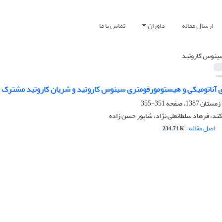
ارسال مقاله
داوران
تماس با ما
ینوس کاروتید
ی آناتومیکی و هیستومورفومتری سینوس کاروتید و شریان کاروتید مشترک در 
351-355
‌کند، فرهاد سلطانعلی نژاد، شاپور حسن زاده
اصل مقاله
234.71 K