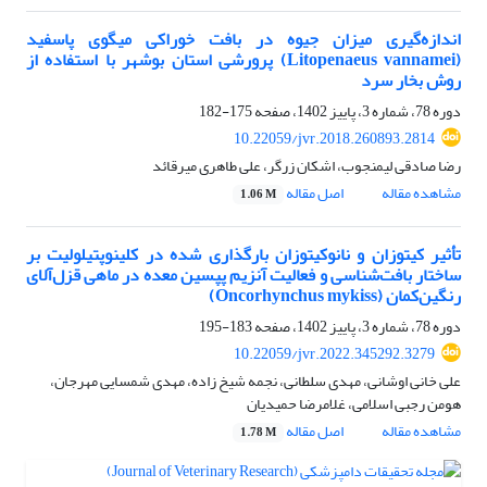
اندازه‌گیری میزان جیوه در بافت خوراکی میگوی پاسفید
(Litopenaeus vannamei) پرورشی استان بوشهر با استفاده از
روش بخار سرد
دوره 78، شماره 3، پاییز 1402، صفحه
175-182
10.22059/jvr.2018.260893.2814
رضا صادقی لیمنجوب، اشکان زرگر، علی طاهری میرقائد
مشاهده مقاله
اصل مقاله
1.06 M
تأثیر کیتوزان و نانوکیتوزان بارگذاری شده در کلینوپتیلولیت بر
ساختار بافت‌شناسی و فعالیت آنزیم پپسین معده در ماهی قزل‌آلای
رنگین‌کمان (Oncorhynchus mykiss)
دوره 78، شماره 3، پاییز 1402، صفحه
183-195
10.22059/jvr.2022.345292.3279
علی خانی اوشانی، مهدی سلطانی، نجمه شیخ زاده، مهدی شمسایی مهرجان،
هومن رجبی اسلامی، غلامرضا حمیدیان
مشاهده مقاله
اصل مقاله
1.78 M