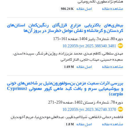
هشام نژادمطوری، لاله رومیانی
مشاهده مقاله
اصل مقاله
986.24 K
بیماری‌های باکتریایی مزارع قزل‌آلای رنگین‌کمان استان‌های
کردستان و کرمانشاه و نقش عوامل خطر‌ساز در بروز آن‌ها
دوره 80، شماره 3، پاییز 1404، صفحه
161-175
10.22059/jvr.2025.388340.3481
مهدی سلطانی، کاظم عبدی، محمد عزیززاده، روژین فرشگر، سپیده اسدی،
سعیده حسینی، مهتاب خلجی، الناز کامرانی
مشاهده مقاله
اصل مقاله
1.69 M
بررسی اثرات سمیت مزمن بن‌سولفورون‌متیل بر شاخص‌های خونی
و بیوشیمیایی سرم و بافت‌ کبد ماهی کپور معمولی (Cyprinus
carpio)
دوره 78، شماره 4، زمستان 1402، صفحه
259-271
10.22059/jvr.2023.362740.3370
فاطمه رحمانی خانقاهی، شیلا امیدظهیر، عبدالعلی موحدی‌نیا، مریم آخوندیان
مشاهده مقاله
اصل مقاله
1.8 M