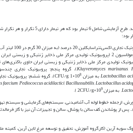
 ایران حاوی باکتری
s
,
Kluyveromyces marixanus
)، گروه پنجم: پروبیوتیک تجاری چند‌سوی
8
Lactobacillus ac
به میزان 10
×1 CFU/g)، گروه ششم: پروبیوتیک ت
s faecium
,
Pediococcus acidilactici
,
Bacillus
subtilis, Lactobacillus acid
9
Lactob
به میزان 10
×2CFU/g ).
ورش، از‌جمله خطوط لوله آب آشامیدنی، سیستم‌های گرمایشی و سیستم تهو
از پوشاندن کف سالن با پوشال، سالن و تجهیزات آن نیز با گاز فرمالد
وگ سویه آرین (کارگروه آموزش، تحقیق و توسعه مرغ لاین آرین، کمیته مل