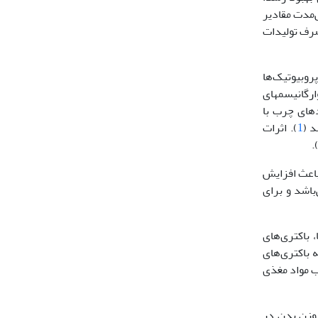
رف مداوم و طولانی‌مدت مقادیر
مصرف تولیدات
روبیوتیک‌ها
ارگانیسم‏های
دهای چرب با
د (
1
). اثرات
)
 باعث افزایش
باشد و برای
 باکتری‌های
ه باکتری‌های
از،α آمیلاز و غیره) به افزایش جذب مواد مغذی
 وزن بدن در