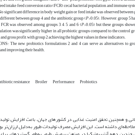
feed intake, feed conversion ratio (FCR), cecal bacterial population, and immune sy
ignificant difference in body weight gain or feed intake was observed between g
 different between group 4 and the antibiotic group (
P
>0.05). However, group 5 had
n FCR was observed among groups 3, 4, 5, and 6 (
P
>0.05), but these groups show
ulation was significantly higher in all probiotic groups compared to the control g
 and gross profit, with group 2 achieving the highest values in these indicators.
 The new probiotics formulations 2 and 4 can serve as alternatives to growth
and improving their health.
tibiotic resistance
Broiler
Performance
Probiotics
سانی و همچنین تحقق امنیت غذایی در کشورهای جهان، باعث افزایش تولی
حظه‌ای داشته‌ است. این افزایش مصرف تولیدات طیور به‌دلیل ارزان‌تر بو
چندین دهه آنتی‏بیوتیک‏ها در صنعت پرورش طیور به‌طور گسترده‏ای برای