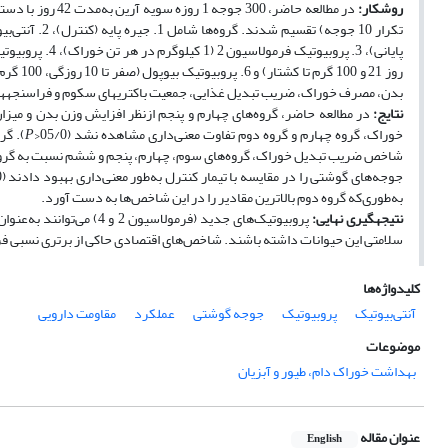
روش
کار
:
بدن، مصرف خوراک، ضریب تبدیل غذایی، جمعیت باکتری‎های سکوم و فراسنجه‎های ایمنی ارزیابی شدند.
نتایج
:
در مطالعه حاضر، گروه‌های چهارم و پنجم از‌نظر افزایش وزن بدن و میزان 
خوراک، گروه چهارم و گروه دوم تفاوت معنی‌داری مشاهده نشد (05/0<
P
). گر
شاخص ضریب تبدیل خوراک، گروه‌های سوم، چهارم، پنجم و ششم نسبت به گروه اول 
جوجه‌های گوشتی را در مقایسه با تیمار کنترل به‌طور معنی‌داری بهبود دادند (05/0>
به‌طوری‌که گروه دوم بالاترین مقادیر را در این شاخص‌ها به‌ دست آورد.
نتیجه­گیری نهایی
:
پروبیوتیک‌های جدید (فرمو
سلامتی این حیوانات داشته باشند. شاخص‌های اقتصادی حاکی از برتری نسبی فرمولاسیون 2 نسبت به فرمو
کلیدواژه‌ها
آنتی‌بیوتیک
پروبیوتیک
جوجه گوشتی
عملکرد
مقاومت دارویی
موضوعات
بهداشت خوراک دام، طیور و آبزیان
عنوان مقاله
English