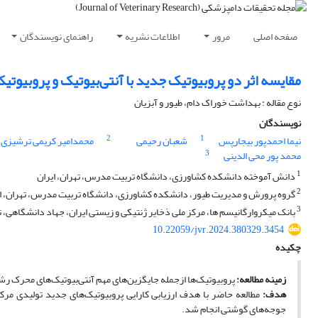
صفحه اصلی
مرور
اطلاعات نشریه
راهنمای نویسندگان
مقایسه اثر دو پروبیوتیک جدید با آنتی‌بیوتیک و پروبیوتیک‌های ت
نوع مقاله : بهداشت خوراک دام، طیور و آبزیان
نویسندگان
2
1
نیما احمدپور بیجارپس
شعبان رحیمی
محمدامیر کریمی ترشیزی
3
محمد پور محی الدینی
1
دانش آموخته دانشکده کشاورزی، دانشگاه تربیت مدرس، تهران، ایران
2
گروه پرورش و مدیریت طیور، دانشکده کشاورزی، دانشگاه تربیت مدرس، تهران، ا
3
بانک میکروارگانیسم ها، مرکز ملی ذخایر ژنتیکی و زیستی ایران، جهاد دانشگاهی، ته
10.22059/jvr.2024.380329.3454
چکیده
زمینه مطالعه
:
پروبیوتیک‌ها از‌جمله جایگزین‌های مهم آنتی‌بیوتیک‌های محرک رشد
هدف
:
مطالعه حاضر با هدف ارزیابی کارایی پروبیوتیک‌های جدید تولیدی مرکز
جوجه‌های گوشتی انجام شد.