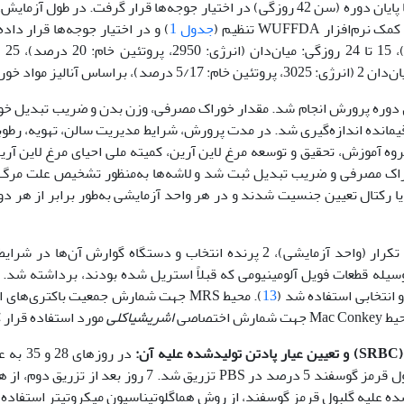
) و طبق توصیه کاتالوگ مربوطه تا پایان دوره (سن 42 روزگی) در اختیار جوجه‌ها قرار گرفت. در ط
جدول 1
دوره پرورش انجام شد. مقدار خوراک مصرفی، وزن بدن و ضریب ‌تبدیل خور
قیمانده اندازه‌گیری شد. در مدت پرورش، شرایط مدیریت سالن، تهویه، رط
خوراک مصرفی و ضریب ‌تبدیل ثبت شد و لاشه‌ها به‌‌منظور تشخیص علت مرگ
یا رکتال تعیین جنسیت شدند و در هر واحد آزمایشی به‌طور برابر از هر د
در روز 42 پرورش از هر تکرار (واحد آزمایشی)، 2 پرنده انتخاب و دستگاه گوارش آن‌ه
 1 گرم از محتویات سکوم به‌وسیله قطعات فویل آلومینیومی که قبلاً استریل شده ‌‌بودند، برداشته‌ 
 انتخابی استفاده شد (
13
). محیط MRS جهت شمارش جمعیت باکتری‌های
تصاصی
اشریشیاکلی
مورد استفاده قرار 
(SRB
و تعیین عیار پادتن تولیدشده علیه آن:
پرنده از هر واحد آزمایشی مقدار 1/0 میلی‌لیتر از سوسپانسیون گلبول قرمز گوسفند 5 درصد در ‌PBS تزری
دشده علیه گلبول قرمز گوسفند، از روش هماگلوتیناسیون میکروتیتر استفاده 