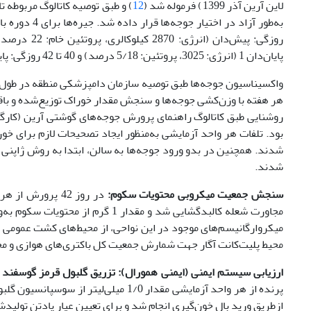
لاین آرین آذر 1399) فرموله شد (
12
به‌‌طور آزاد در اختیار جوجه‌ها قرار داده شد. جیره‌ها برای 4 دوره با کمک نرم‌افزار WUFFDA تنظیم (
پایان‌دان 1 (انرژی: 3025، پروتئین: 5/18 درصد) و 40 تا 42 روزگی: پایان‌دان 2 (انرژی: 3025، پروتئین خام: 5/17 درصد)، بر‌اساس آنالیز مواد خوراکی اصلی.
واکسیناسیون جوجه‌ها طبق توصیه سازمان دامپزشکی منطقه در طول 
هر هفته با وزن‌کشی جوجه‌ها و سنجش مقدار خوراک توزیع‌شده و با
بود. تلفات هر واحد آزمایشی به‌منظور ایجاد تصحیحات لازم برای 
شدند. همچنین در بدو ورود جوجه‌ها به سالن، ابتدا به روش ژاپنی 
شدند.
سنجش جمعیت میکروبی محتویات سکوم:
مجاورت شعله کالبدگشایی شد و مقدار
میکروارگانیسم‌های موجود در این نواحی، از محیط‌های کشت عمومی و
محیط پلیت‌کانت ‌آگار جهت شمارش جمعیت کل باکتری‌های هوازی و محیط Mac Conkey جهت شمارش اخ
ارزیابی سیستم ایمنی (ایمنی همورال):
تزریق گلبول قرمز گوسفند
C)
از‌طریق ورید بال خون‌گیری انجام شد و برای تعیین عیار پادتن تولی