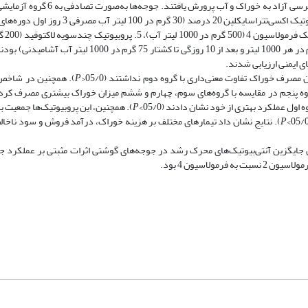
تکرار 10 جوجه) تقسیم شدند. گروه‌ها شامل 1. جیره پایه (کنترل)، 2. آنتی‌بیوتیک اکسی‌تتراسا
پایانی)، 3. پرو
روز 21 و 100 گرم تا کشتار) و 6. پروبیوتیک بیوپول (صفر تا 10 روزگی، 100 گرم در هر 1000 لیتر و بعد از 10 روز
مصرف خوراک تفاوت معنی‌داری با گروه دوم نداشتند (05/0<
P
). همچنین در شاخص
وه پنجم در مقایسه با گروه‌های سوم، چهارم و ششم میزان خوراک بیشتری مصرف کرد (05/0
عملکرد بهتری از خود نشان دادند (05/0>
P
). همچنین، این پروبیوتیک‌ها جمعیت ب
P
). نتایج نشان داد تیمارهای مختلف بر هزینه خوراک، درآمد فروش و سود ناخالص
لاسیون 2 و 4) می‌توانند به‌عنوان جایگزین آنتی‌‌بیوتیک‌های محرک رشد در جوجه‌های گوشتی اثرات مثبتی بر عملک
لاسیون 4 بود.