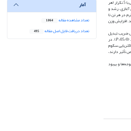
در مطالعه حاضر، 300 جوجه 1 ‌روزه سویه آرین به‌مدت 42 روز با دسترسی آزاد به خوراک و آب پرورش یافتند. جوجه‌ها به‌‌صورت تصادفی به 6 گروه آزمایشی با 5 تکرار (هر
آمار
یکلین 20 درصد (30 گرم در 100 لیتر آب مصرفی 3 روز اول دوره‌های آغازی، رشد و
بیوتیک فرمولاسیون 2 (1 کیلوگرم در هر تن خوراک)، 4. پروبیوتیک فرمولاسیون 4 (500 گرم در 1000 لیتر آب)، 5. پروبیوتیک چند‌سویه لاکتوفید (200 گرم در هر تن تا
تعداد مشاهده مقاله
گی تا کشتار 75 گرم در 1000 لیتر آب آشامیدنی) بودند. افزایش وزن
1,064
تعداد دریافت فایل اصل مقاله
495
 ضریب تبدیل
>
P
). در
اکتریایی سکوم
 تأثیر دارند،
رد جوجه‌ها و بهبود