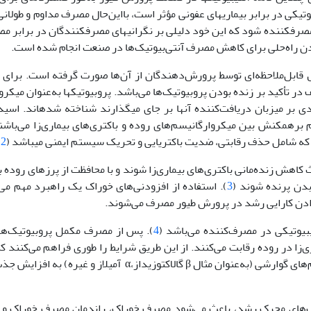
بازده خوراک و سلامت عمومی استفاده شده‏اند. اگرچه درمان آنتی‌بیوتیکی در برابر بیماری‎های عفونی مؤثر است، با‌این‌حال مص
 مصرف‏کننده ‏شود که این خود دلیلی بر نگرانی‏های مصرف‏کنندگان در برابر 
ردن راه‌حلی برای کاهش مصرف آنتی‌بیوتیک‌ها در صنعت انجام شده است.
ال قابل‌ملاحظه‌ای توسط پرورش‌دهندگان از آن‌ها صورت گرفته است. برای پ
 در تأکید بر زنده بودن پروبیوتیک‌ها می‌باشد. پروبیوتیک‏ها به‌عنوان میکرو
 بر میزبان دریافت‌کننده آن‏ها بر جای می‏گذارند شناخته شده‏اند. اسی
م برهمکنش بین میکروارگانیسم‌های روده و باکتری‌های بیماری‌زا می‌باشن
.
2
ث کاهش زنده‌مانی باکتری‌های بیماری‌زا شوند و با محافظت از پرزهای روده
بدن پرنده شوند (
3
). استفاده از افزودنی‌های خوراک یک راهبرد مهم می‌
دادن کارایی رشد در پرورش طیور مصرف می‌شوند.
‏بیوتیکی در مصرف‌کننده می‌باشد (
4
). پس از مصرف مکمل پروبیوتیک‌ها،
ی‌زا در روده رقابت می‌کنند. از این طریق شرایط را طوری فراهم می‌کنند ک
مضر دیگر نتوانند به مخاط روده متصل شوند. همچنین با ترشح آنزیم‌های گوارشی (به‌عنوان مثال β گالاکتوزید
یوتیک‌های محرک رشد، باعث می‌شود مصرف خوراک، راندمان مصرف خوراک و