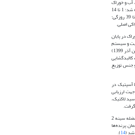
ول آزمایش، آب و خوراک
) و در اختیار جوجه‌ها قرار داده شد: 1 تا 14
روزگی: پیش‌دان (انرژی: 2870 کیلوکالری، پروتئین خام: 22 درصد)، 15 تا 24 روزگی: میان‌دان (انرژی: 2950، پروتئین خام: 20 درصد)، 25 تا 39 روزگی:
اک در پایان
وبت و سیستم
روشنایی طبق کاتالوگ راهنمای پرورش جوجه‌های گوشتی آرین (کارگروه آموزش، تحقیق و توسعه مرغ لاین آرین، کمیته ملی احیای مرغ لاین آرین آذر 1399)
 کالبدگشایی
و جنس توزیع
ا در شرایط آسپتیک در
شد. جهت ارزیابی
 اسید لاکتیک،
گرفت.
در روزهای 28 و 35 به عضله سینه 2
ق شد. 7 روز بعد از تزریق دوم، از همان پرنده‌ها
شد (
14
).