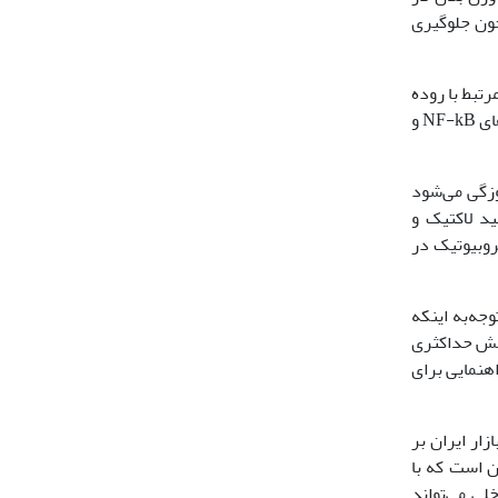
 خون جلوگیری
رتبط با روده
به‌عنوان سلول‌های محافظ مخاطی نقش دارند. الگوهای مولکولی پروبیوتیک‌ها، زمانی که به گیرنده‌های سلول‌های نگهبان متصل می‌شوند، مسیرهای NF-kB و
ز مکمل پروبیوتیک در خوراک جوجه‌های گوشتی باعث افزایش حدود 5 برابری در تعداد کل باکتری‌های ایلئوم در 42 روزگی می‌شود
م و سکوم و تعداد باکتری‎های تولید‌کننده اسید لاکتیک و
روبیوتیک در
وجه‌به اینکه
اهش حداکثری
هنمایی برای
ار ایران بر
ن است که با
لی می‌تواند