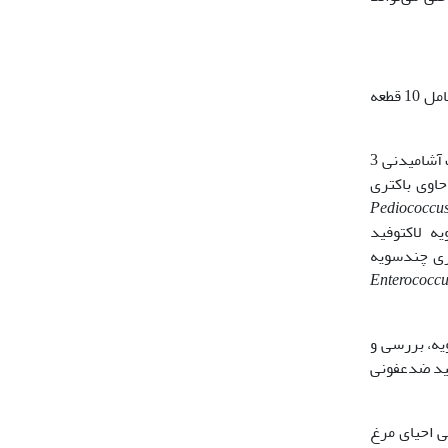
در مطالعه حاضر، 300 قطعه جوجه یک‌روزه گوشتی سویه آرین تهیه شد. طرح آزمایشی شامل 6 تیمار بود که هر تیمار دارای 5 تکرار و هر تکرار شامل 10 قطعه
گروه اول: کنترل (جیره پایه بدون مواد افزودنی)، گروه دوم: آنتی‌بیوتیک تجاری اکسی‌تتراسایکلین 20 درصد (به میزان 30 گرم در 100 لیتر آب آشامیدنی 3
Pediococcu
ه لاکتوفید
جاری چند‌سویه
Enterococcu
یه، بررسی و
ئید ضدعفونی
ی احیای مرغ