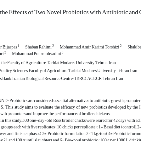
he Effects of Two Novel Probiotics with Antibiotic and
1
2
2
 Bijarpas
Shaban Rahimi
Mohammad Amir Karimi Torshizi
Shakib
3
3
ri
Mohammad Pourmohyadini
he Faculty of Agriculture, Tarbiat Modares University, Tehran, Iran
ultry Sciences, Faculty of Agriculture, Tarbiat Modares University, Tehran, Iran
Bank, Iranian Biological Resource Centre (IBRC), ACECR, Tehran, Iran
robiotics are considered essential alternatives to antibiotic growth promoters d
This study aims to evaluate the efficacy of new probiotics developed by the Ir
owth promoters and improve the performance of broiler chickens.
his study, 300 one-day-old Ross broiler chicks were reared for 42 days with ad l
roups, each with five replicates (10 chicks per replicate): 1= Basal diet (control), 2
rower, and finisher phases), 3= Probiotic formulation 2 (1 kg/ton), 4= Probiotic for
ay 21 and 100 g until slaughter), and 6= Bio-poul probiotic (100 g per 1000 L drink