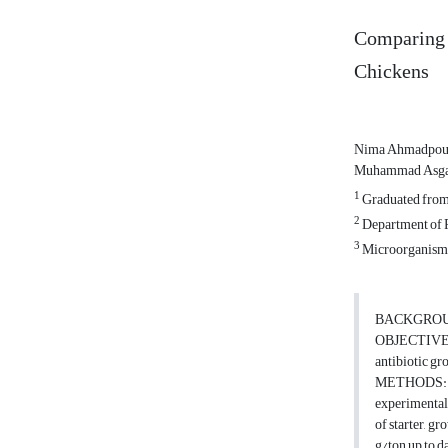
Comparing t
Chickens
Nima Ahmadpour
Muhammad Asga
1
Graduated from t
2
Department of Po
3
Microorganisms 
BACKGROUND: P
OBJECTIVES: 
antibiotic gr
METHODS: In t
experimental g
of starter, g
g/ton up to d