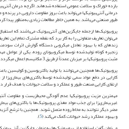
درمانی آنتی‌بیوتیک‏ها می‌تواند باعث بروز مقاومت دارویی در پرنده و
طیور صنعتی می‌باشد. به همین خاطر مطالعات زیادی به‌منظور پیدا ک
پروبیوتیک‌ها از‌جمله جایگزین‌های آنتی‌بیوتیک می‌باشند که استقب
می‌توان تعاریف متفاوتی را به کار برد که نقطه مشترک تمام این تعاریف
زنده‏ای که با بهبود تعادل میکروبی دستگاه گوارش اثرات سودمندی
زنجیره کوتاه تولید‌شده توسط میکروبیوتای روده، یکی از عوامل مه
مثبت پروبیوتیک‏ها بر میزبان عمدتاً از‌طریق 3 مکانیسم اعمال می‏گردد که شامل حذف رقابتی، ضدیت باکتریایی و تحریک سیستم ایمنی می‏باشد (
پروبیوتیک‌ها همچنین می‌توانند با تولید باکتریوسین و کولیسین باع
کارایی در دفع مواد سمی تولید‌شده توسط باکتری‌های بیماری‌زا از 
ارتقای کارایی صنعت طیور و عملکرد و سلامت حیوانات با هدف قرار 
مهم‏ترین مزیت پروبیوتیک‏ها عدم آلودگی محیط‌زیست و مقاومت آنتی
غیربیماری‌زا برای جذب مواد مغذی پروبیوتیک‌ها با باکتری‌های بیمار
و بهبود عملکرد رشد حیوانات کمک می‌کند (
5
).
می‌توان گفت استفاده از پروبیوتیک‌ها به‌عنوان جایگزین آنتی‌ب