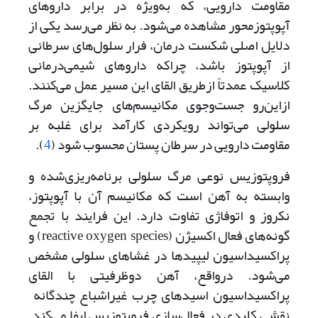
مقاومت دارویی، که به‌ویژه در برابر داروهای
آپوپتوز‌محور مشاهده می‌شود‌. به نظر می‌رسد یکی از
دلایل اصلی شکست درمان، فرار سلول‌های سرطانی
از آپوپتوز باشد، چرا‌که داروهای شیمی‌درمانی
کلاسیک عمدتاً از‌طریق القای این مسیر عمل می‌کنند.
از‌این‌رو جست‌وجوی مکانیسم‌های جایگزین مرگ
سلولی می‌تواند رویکردی کارآمد برای غلبه بر
مقاومت دارویی در سرطان پستان محسوب شود (
4
).
فروپتوزیس نوعی مرگ سلولی برنامه‌ریزی‌شده و
وابسته به آهن است که مکانیسم آن با آپوپتوز،
نکروز و اتوفاژی تفاوت دارد. این فرایند با تجمع
گونه‌های فعال اکسیژن (reactive oxygen species) و
پراکسیداسیون لیپیدها در غشاهای سلولی مشخص
می‌شود. در‌واقع، آهن دو‌ظرفیتی با القای
پراکسیداسیون اسیدهای چرب غیراشباع چندگانه
نقشی کلیدی در فعال‌سازی فروپتوزیس ایفا می‌کند.