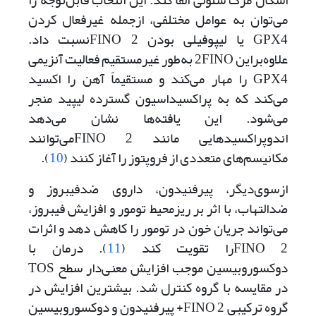
اشکال مرگ سلولی القا کند. این انتخاب قابل‌توجه را
می‌توان به عوامل مختلفی، از‌جمله غیرفعال کردن
GPX4 یا لیپوفیلی بودن 2 ‌FINOنسبت داد.
علاوه‌بر‌این 2‌‌FINO به‌طور غیرمستقیم فعالیت آنزیمی
GPX4 را مهار می‌کند و مستقیماً آهن را اکسید
می‌کند که به پراکسیداسیون گسترده لیپید منجر
می‌شود. این یافته‌ها نشان می‌دهد
اندوپراکسیدهایی مانند 2 ‌FINOمی‌توانند
مکانیسم‌های متعددی از فروپتوز را آغاز کنند (
10
).
ازسوی‌دیگر، پیرفنیدون، داروی ضد‌فیبروز و
ضدالتهاب، با اثر بر ریزمحیط تومور و افزایش فیبروز،
می‌تواند جریان خون در تومور را کاهش دهد و اثرات
2 ‌FINOرا تقویت کند (
11
). درمان با
دوکسوروبیسین موجب افزایش معنی‌دار سطح TOS
در مقایسه با گروه کنترل شد‌. بیشترین افزایش در
گروه ترکیبی 2 ‌FINO+ پیرفنیدون و دوکسوروبیسین