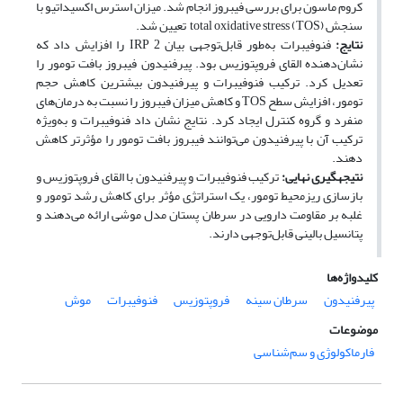
کروم ماسون برای بررسی فیبروز انجام شد. میزان استرس اکسیداتیو با
سنجش total oxidative stress (TOS) تعیین شد.
نتایج
:
فنوفیبرات به‌طور قابل‌توجهی بیان 2 IRP را افزایش داد که
نشان‌دهنده القای فروپتوزیس بود. پیرفنیدون فیبروز بافت تومور را
تعدیل کرد. ترکیب فنوفیبرات و پیرفنیدون بیشترین کاهش حجم
تومور، افزایش سطح TOS و کاهش میزان فیبروز را نسبت به درمان‌های
منفرد و گروه کنترل ایجاد کرد. نتایج نشان داد فنوفیبرات و به‌ویژه
ترکیب آن با پیرفنیدون می‌توانند فیبروز بافت تومور را مؤثرتر کاهش
دهند.
نتیجه­گیری نهایی
:
ترکیب فنوفیبرات و پیرفنیدون با القای فروپتوزیس و
بازسازی ریزمحیط تومور، یک استراتژی مؤثر برای کاهش رشد تومور و
غلبه بر مقاومت دارویی در سرطان پستان مدل موشی ارائه می‌دهند و
پتانسیل بالینی قابل‌توجهی دارند.
کلیدواژه‌ها
پیرفنیدون
سرطان سینه
فروپتوزیس
فنوفیبرات
موش‌
موضوعات
فارماکولوژی و سم‌شناسی