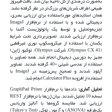
به‌صورت درصدی از کل ناحیه بیان شد. بافت فیبروز
طبیعی اطراف شریان‌های بزرگ‌تر در نظر گرفته نشد.
همان اسلایدهای مورد‌استفاده برای ارزیابی بصری،
دیجیتالی شده و با استفاده از نرم‌افزار ImageJ
تجزیه‌و‌تحلیل و توسط یک پاتولوژیست آشنا با
نرم‌افزار ارزیابی شدند. تصویربرداری تحت شرایط
یکسان با استفاده از میکروسکوپ نوری غیر‌قطبی
(Olympus CX 41، شرکت Olympus، توکیو، ژاپن)
مجهز به دوربین دیجیتال انجام شد. همه تصاویر با
استفاده از عدسی شیئی ×40 ‌گرفته شدند. تصاویر
آپلود شدند و تصحیح پس‌زمینه در ImageJ با
استفاده از افزونه Calculator Plus انجام شد.
تحلیل آماری‌:
داده‌ها با نرم‌افزار GraphPad Prism
نسخه 10 تحلیل شدند. بیان ژن‌ها با نرم‌افزار REST
ارزیابی شد. مقایسه گروه‌ها با آنالیز واریانس
یک‌طرفه (ANOVA) و آزمون توکی (Tukey's Test)