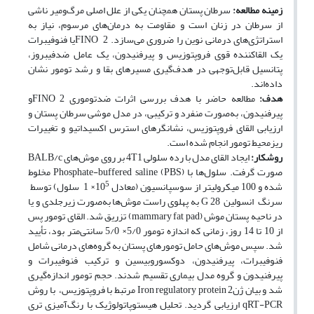
زمینه مطالعه
:
سرطان پستان همچنان یکی از علل اصلی مرگ‌و‌میر ناشی
از سرطان در زنان است و مقاومت به درمان‌های مرسوم، نیاز به
استراتژی‌های درمانی نوین را ضروری می‌سازد. 2 FINOیا فنوفیبرات
یک القاکننده قوی فروپتوزیس و پیرفنیدون، یک عامل ضد‌فیبروز،
پتانسیل قابل‌توجهی در هدف‌گیری مسیرهای بقا و رشد تومور نشان
داده‌اند.
هدف
:
مطالعه حاضر با هدف بررسی اثرات ضد‌توموری 2 ‌FINOو
پیرفنیدون، به‌صورت منفرد و ترکیبی، در مدل موشی سرطان پستان و
ارزیابی القای فروپتوزیس، نشانگرهای استرس اکسیداتیو و تغییرات
ریزمحیط تومور انجام شده است.
روش
کار
:
ایجاد القای مدل با رده سلولی 4T1 بر روی موش‌های BALB/c
صورت گرفت. سلول‌ها با Phosphate-buffered saline (PBS) مخلوط
5
شده و 100 میکرولیتر از سوسپانسیون (معادل 10
× 1 سلول‌) توسط
سرنگ انسولین 28 G به پهلوی راست موش‌ها به‌صورت زیرجلدی و یا
در ناحیه پستان موش (mammary fat pad) تزریق شد. القای تومور پس
از 10 تا 14 روز، زمانی که اندازه تومور 5/0× 5/0 سانتی‌متر بود، تأیید
شد. سپس موش‌های حامل تومورهای پستان به گروه‌های درمانی شامل
فنوفیبرات، پیرفنیدون، دوکسوروبیسین و ترکیب فنوفیبرات و
پیرفنیدون و گروه مدل بیماری تقسیم شدند. حجم تومور اندازه‌گیری
شد و بیان ژن‌Iron regulatory protein 2 مرتبط با فروپتوزیس، با روش
qRT-PCR ارزیابی گردید. تحلیل هیستوپاتولوژیک با رنگ‌آمیزی تری