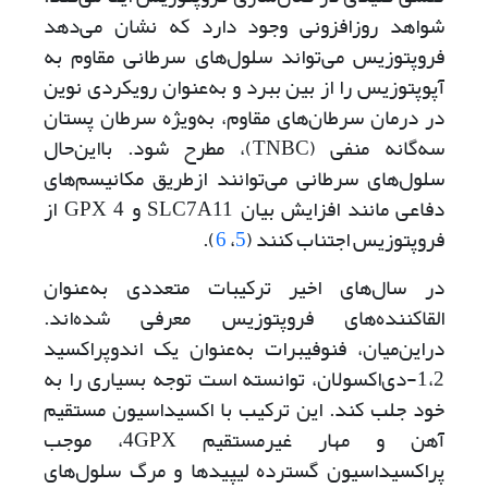
شواهد روزافزونی وجود دارد که نشان می‌دهد
فروپتوزیس می‌تواند سلول‌های سرطانی مقاوم به
آپوپتوزیس را از بین ببرد و به‌عنوان رویکردی نوین
در درمان سرطان‌های مقاوم، به‌ویژه سرطان پستان
سه‌گانه منفی ‌(TNBC)، مطرح شود. با‌این‌حال
سلول‌های سرطانی می‌توانند از‌طریق مکانیسم‌های
دفاعی مانند افزایش بیان SLC7A11 و 4 GPX از
فروپتوزیس اجتناب کنند (
5
،
6
).
در سال‌های اخیر ترکیبات متعددی به‌عنوان
القاکننده‌های فروپتوزیس معرفی شده‌اند.
دراین‌میان، فنوفیبرات به‌عنوان یک اندوپراکسید
1،2-دی‌اکسولان، توانسته است توجه بسیاری را به
خود جلب کند. این ترکیب با اکسیداسیون مستقیم
آهن و مهار غیرمستقیم 4‌GPX‌، موجب
پراکسیداسیون گسترده لیپیدها و مرگ سلول‌های