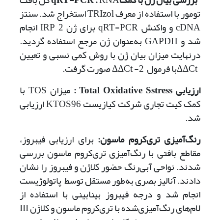
بررسی بیان ژن با کمک
‌:
qRT-PCR
RNA کل بافت
تومور با استفاده از معرف TRIzol استخراج شد. سنتز
cDNA و واکنش qRT-PCR برای ژن 2 IRP انجام
شد و GAPDH به‌عنوان ژن مرجع استفاده گردید.
در‌نهایت میزان بیان ژن با روش کمی نسبی و تعیین
ΔΔCtبا فرمول 2- ΔΔCt صورت گرفت.
ارزیابی
Total Oxidative Sstress
‌:
میزان TOS با
کمک کیت تجاری شرکت کیازیست KTOS96 ارزیابی
شد.
رنگ‌آمیزی تری‌کروم ماسون‌‍:
برای ارزیابی فیبروز،
مقاطع بافتی با رنگ‌آمیزی تری‌کروم ماسون بررسی
شدند. نواحی آبی‌رنگ حضور کلاژن و فیبروز را نشان
دادند. آنالیز بصری به‌طور مستقل توسط پاتولوژیست
انجام شد و درجه فیبروز بینابینی با استفاده از
لام‌های رنگ‌آمیزی‌شده با تری‌کروم ماسون و کلاژن III