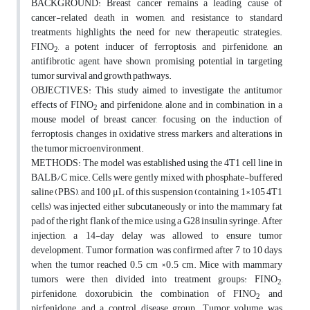
BACKGROUND: Breast cancer remains a leading cause of
cancer-related death in women, and resistance to standard
treatments highlights the need for new therapeutic strategies.
FINO
, a potent inducer of ferroptosis, and pirfenidone, an
2
antifibrotic agent, have shown promising potential in targeting
tumor survival and growth pathways.
OBJECTIVES: This study aimed to investigate the antitumor
effects of FINO
and pirfenidone, alone and in combination, in a
2
mouse model of breast cancer, focusing on the induction of
ferroptosis, changes in oxidative stress markers, and alterations in
the tumor microenvironment.
METHODS: The model was established using the 4T1 cell line in
BALB/C mice. Cells were gently mixed with phosphate-buffered
saline (PBS), and 100 μL of this suspension (containing 1×105 4T1
cells) was injected either subcutaneously or into the mammary fat
pad of the right flank of the mice, using a G28 insulin syringe. After
injection, a 14-day delay was allowed to ensure tumor
development. Tumor formation was confirmed after 7 to 10 days,
when the tumor reached 0.5 cm ×0.5 cm. Mice with mammary
tumors were then divided into treatment groups: FINO
,
2
pirfenidone, doxorubicin, the combination of FINO
and
2
pirfenidone, and a control disease group. Tumor volume was