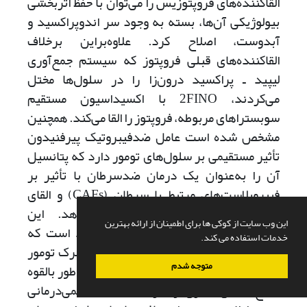
القاکننده‌های فروپتوزیس را می‌توان با حفظ اثربخشی
بیولوژیکی آن‌ها، بسته به وجود سر اندوپراکسید و
آبدوست، اصلاح کرد. علاوه‌بر‌این برخلاف
القاکننده‌های قبلی فروپتوز که سیستم جمع‌آوری
لیپید ـ پراکسید درون‌زا را در سلول‌ها مختل
می‌کردند، 2‌FINO با اکسیداسیون مستقیم
سوبستراهای مربوطه، فروپتوز را القا می‌کند. همچنین
مشخص شده است عامل ضدفیبروتیک پیرفنیدون
تأثیر مستقیمی بر سلول‌های تومور دارد که پتانسیل
آن را به‌عنوان یک درمان ضد‌سرطان با تأثیر بر
فیبروبلاست‌های مرتبط با سرطان (CAFs) و القای
مرگ سلول‌های تومور نشان می‌دهد. این
این وب سایت از کوکی ها برای اطمینان از ارائه بهترین
نشان‌دهنده یک استراتژی درمانی جدید است که
خدمات استفاده می کند.
دارو را برای هدف قرار دادن CAFهای محرک تومور
متوجه شدم
در کنار سلول‌های تومور تغییر می‌دهد و به‌طور بالقوه
نتایج بالینی بهتری را در مقایسه با شیمی‌درمانی