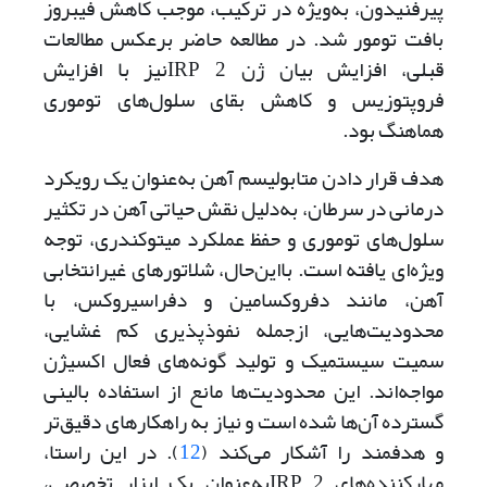
پیرفنیدون، به‌ویژه در ترکیب، موجب کاهش فیبروز
بافت تومور شد. در مطالعه حاضر بر‌عکس مطالعات
قبلی، افزایش بیان ژن‌ 2 IRP‌نیز با افزایش
فروپتوزیس و کاهش بقای سلول‌های توموری
هماهنگ بود.
هدف قرار دادن متابولیسم آهن به‌عنوان یک رویکرد
درمانی در سرطان، به‌دلیل نقش حیاتی آهن در تکثیر
سلول‌های توموری و حفظ عملکرد میتوکندری، توجه
ویژه‌ای یافته است. با‌این‌حال، شلاتورهای غیرانتخابی
آهن، مانند دفروکسامین و دفراسیروکس، با
محدودیت‌هایی، از‌جمله نفوذپذیری کم غشایی،
سمیت سیستمیک و تولید گونه‌های فعال اکسیژن
مواجه‌اند. این محدودیت‌ها مانع از استفاده بالینی
گسترده آن‌ها شده است و نیاز به راهکارهای دقیق‌تر
و هدفمند را آشکار می‌کند (
12
). در این راستا،
مهارکننده‌های 2 IRPبه‌عنوان یک ابزار تخصصی،