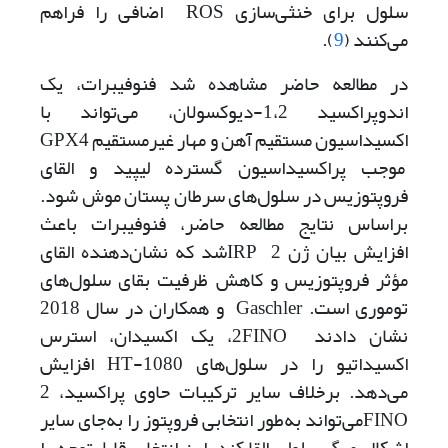
سلول برای خنثی‌سازی ROS اضافی را فراهم
می‌کنند (
9
).
در مطالعه حاضر مشاهده شد فنوفیبرات‌، یک
اندوپراکسید 1،2-دیوکسولان، می‌تواند با
اکسیداسیون مستقیم آهن و مهار غیرمستقیم GPX4
موجب پراکسیداسیون گسترده لیپید و القای
فروپتوزیس در سلول‌های سرطان پستان موش شود.
بر‌اساس نتایج مطالعه حاضر، فنوفیبرات باعث
افزایش بیان ژن ‌2 IRPشد که نشان‌دهنده القای
مؤثر فروپتوزیس و کاهش ظرفیت بقای سلول‌های
توموری است. Gaschler و همکاران در سال 2018
نشان دادند 2‌‌FINO، یک اکسیدان، استرس
اکسیداتیو را در سلول‌های HT-1080 افزایش
می‌دهد‌. برخلاف سایر ترکیبات حاوی پراکسید، 2
‌FINOمی‌تواند به‌طور انتخابی فروپتوز را به‌جای سایر