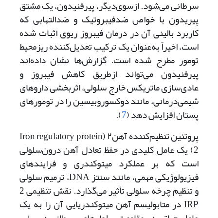
سرطانی می‌شود. ازسوی‌دیگر، پیرفنیدون، یک مشتق
پیریدون با خواص ضد‌فیبروتیک و ضدالتهابی که
کاربرد بالینی آن در درمان فیبروز ریوی اثبات شده
است، اخیراً به‌عنوان یک ترکیب تعدیل‌کننده ریزمحیط
تومور مطرح شده است‌. گزارش‌ها نشان داده‌اند
پیرفنیدون می‌تواند از‌طریق کاهش فیبروز و
عادی‌سازی ماتریکس خارج سلولی، اثربخشی داروهای
شیمی‌درمانی، مانند دوکسوروبیسین را در تومورهای
پستان افزایش دهد (
7
).
پروتئین تنظیم‌کننده آهن۲ (Iron regulatory protein
2) یک عامل کلیدی در حفظ تعادل آهن درون‌سلولی
است که بر عملکرد میتوکندری و فرایندهای
فیزیولوژیکی مهمی، مانند سنتز DNA، ترمیم سلولی
و تنظیم چرخه سلولی تأثیر می‌گذارد. نقش تنظیمی 2
IRP در متابولیسم آهن میتوکندریایی آن را به یک