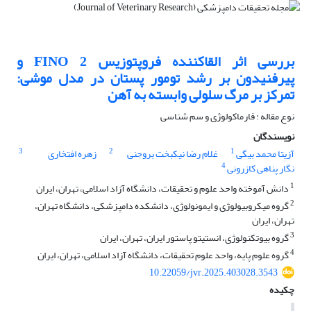
بررسی اثر القاکننده فروپتوزیس 2 FINO و
پیرفنیدون بر رشد تومور پستان در مدل موشی:
تمرکز بر مرگ سلولی وابسته به آهن
نوع مقاله : فارماکولوژی و سم شناسی
نویسندگان
3
2
1
آزیتا محمد بیگی
غلام رضا نیکبخت بروجنی
زهره افتخاری
4
نگار پناهی کازرونی
1
دانش آموخته واحد علوم و تحقیقات، دانشگاه آزاد اسلامی، تهران، ایران
2
گروه میکروبیولوژی و ایمونولوژی، دانشکده دامپزشکی، دانشگاه تهران،
تهران، ایران
3
گروه بیوتکنولوژی، انستیتو پاستور ایران، تهران، ایران
4
گروه علوم پایه، واحد علوم تحقیقات، دانشگاه آزاد اسلامی، تهران، ایران
10.22059/jvr.2025.403028.3543
چکیده