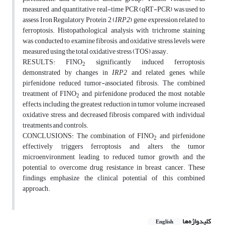
measured, and quantitative real-time PCR (qRT-PCR) was used to
assess Iron Regulatory Protein 2 (
IRP2
) gene expression related to
ferroptosis. Histopathological analysis with trichrome staining
was conducted to examine fibrosis, and oxidative stress levels were
measured using the total oxidative stress (TOS) assay.
RESULTS: FINO
significantly induced ferroptosis,
2
demonstrated by changes in
IRP2
and related genes, while
pirfenidone reduced tumor-associated fibrosis. The combined
treatment of FINO
and pirfenidone produced the most notable
2
effects, including the greatest reduction in tumor volume, increased
oxidative stress, and decreased fibrosis compared with individual
treatments and controls.
CONCLUSIONS: The combination of FINO
and pirfenidone
2
effectively triggers ferroptosis and alters the tumor
microenvironment, leading to reduced tumor growth and the
potential to overcome drug resistance in breast cancer. These
findings emphasize the clinical potential of this combined
approach.
کلیدواژه‌ها
English