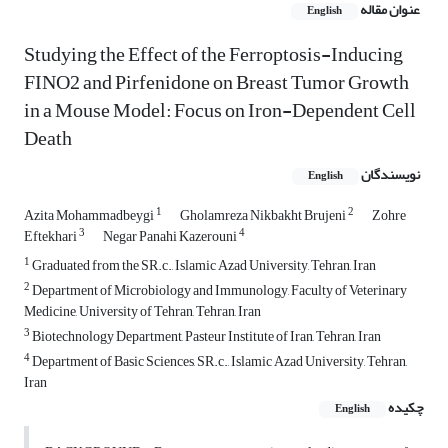
عنوان مقاله
English
Studying the Effect of the Ferroptosis-Inducing
FINO2 and Pirfenidone on Breast Tumor Growth
in a Mouse Model: Focus on Iron-Dependent Cell
Death
نویسندگان
English
1
2
Azita Mohammadbeygi
Gholamreza Nikbakht Brujeni
Zohre
3
4
Eftekhari
Negar Panahi Kazerouni
1
Graduated from the SR.c., Islamic Azad University, Tehran, Iran
2
Department of Microbiology and Immunology, Faculty of Veterinary
Medicine, University of Tehran, Tehran, Iran
3
Biotechnology Department, Pasteur Institute of Iran, Tehran, Iran
4
Department of Basic Sciences, SR.c., Islamic Azad University, Tehran,
Iran
چکیده
English