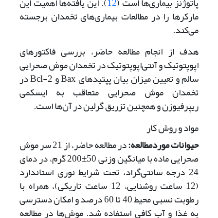
پاتوژنز بیماری‌‌ها است (
12
). این یافته‌ها اهمیت این
مارکرها را در مطالعات بیماری‌های تخمدان برجسته
می‌کند.
هدف از انجام مطالعه حاضر، بررسی فاکتور‌‌‌های
اپوپتوتیک و آنتی‌اپوپتوتیک در تخمدان موش صحرایی
سالم و تعیین میزان بیان پپتیدهای Bax و Bcl-2 در
تخمدان موش صحرایی متعاقب به ایسکمی
ریپرفیوزن و همچنین تزریق گرلین در آن‌ها است.
مواد و روش کار
حیوانات موردمطالعه
:
در مطالعه حاضر، از 21 سر موش
صحرایی ماده با میانگین وزنی 50±200 گرم، در دمای
24 درجه سانتی‌گراد، تحت شرایط نوری استاندارد
(12 ساعت روشنایی، 12 ساعت تاریکی)، همراه با
رطوبت نسبی محیط 40 تا 60 درصد و امکان دسترسی
به غذا و آب کافی استفاده شد. موش‌ها در مطالعه