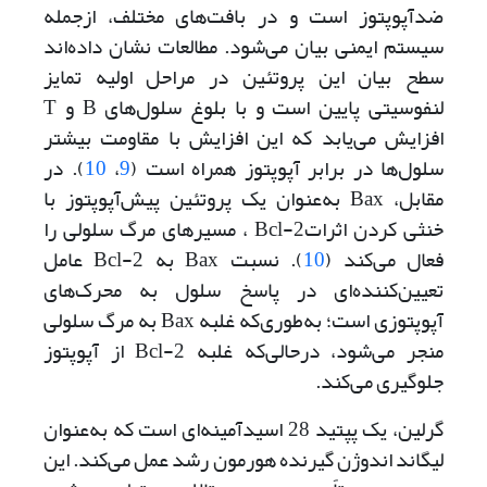
ضد‌آپوپتوز است و در بافت‌های مختلف، از‌جمله
سیستم ایمنی بیان می‌‌شود. مطالعات نشان داده‌اند
سطح بیان این پروتئین در مراحل اولیه تمایز
لنفوسیتی پایین است و با بلوغ سلول‌های B و T
افزایش می‌‌یابد که این افزایش با مقاومت بیشتر
سلول‌ها در برابر آپوپتوز همراه است (
9
،
10
). در
مقابل، Bax به‌عنوان یک پروتئین پیش‌آپوپتوز با
خنثی ‌کردن اثرات‌Bcl-2 ، مسیرهای مرگ سلولی را
فعال می‌کند (
10
). نسبت Bax به Bcl-2 عامل
تعیین‌کننده‌ای در پاسخ سلول به محرک‌های
آپوپتوزی است؛ به‌طوری‌که غلبه Bax به مرگ سلولی
منجر می‌‌شود، در‌حالی‌که غلبه Bcl-2 از آپوپتوز
جلوگیری می‌کند.
گرلین، یک پپتید 28 اسید‌آمینه‌ای است که به‌عنوان
لیگاند اندوژن گیرنده هورمون رشد عمل می‌کند. این