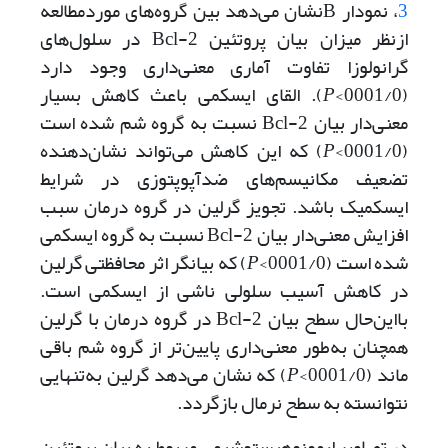
3
، نمودار Bنشان می‌دهد بین گروه‌های مورد‌مطالعه
از‌نظر میزان بیان پروتئین Bcl-2 در سلول‌های
گرانولوزا تفاوت آماری معنی‌داری وجود دارد
(0001/0>
P
). القای ایسکمی باعث کاهش بسیار
معنی‌دار بیان Bcl-2 نسبت به گروه شم شده است
(0001/0>
P
) که این کاهش می‌تواند نشان‌دهنده
تضعیف مکانیسم‌های ضد‌آپوپتوزی در شرایط
ایسکمیک باشد. تجویز گرلین در گروه درمان سبب
افزایش معنی‌دار بیان Bcl-2 نسبت به گروه ایسکمی
شده است (0001/0>
P
) که بیانگر اثر محافظتی گرلین
در کاهش آسیب سلولی ناشی از ایسکمی است.
با‌این‌حال سطح بیان Bcl-2 در گروه درمان با گرلین
همچنان به‌طور معنی‌داری پایین‌تر از گروه شم باقی
ماند (0001/0>
P
) که نشان می‌‌دهد گرلین به‌تنهایی
نتوانسته به سطح نرمال بازگردد.
در تصاویر ایمونوهیستوشیمی مربوط به بیان پروتئین