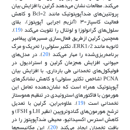
می‌کند. مطالعات نشان می‌دهند گرلین با افزایش بیان
پروتئین‌های ضد‌آپوپتوتیک مانند Bcl-2 و کاهش
فعالیت کاسپاز-۳ (آنزیم اجرایی آپوپتوز)، بقای
سلول‌های گرانولوزا و لوتئال را تقویت می‌کند ‌(
19
).
همچنین گرلین از‌طریق فعال‌سازی مسیرهای پیغامبر
ثانویه مانند ERK1/2، تکثیر سلولی را تحریک و مرگ
برنامه‌ریزی‌شده را مهار می‌کند (
20
). در مدل‌های
حیوانی، افزایش هم‌زمان گرلین و استرادیول در
فولیکول‌های تخمدانی طی بارداری، با افزایش بیان
PCNA (شاخص تکثیر سلولی) و کاهش نشانگرهای
آپوپتوتیک همراه است که نشان‌دهنده تعامل این
هورمون با فاکتورهای استروئیدی در تنظیم هموستاز
تخمدانی است (
19
). علاوه‌براین، گرلین با تعدیل
ترشح هورمون‌های گنادوتروپین (نظیر LH و FSH) و
کاهش استرس اکسیداتیو، محیطی ضد‌آپوپتوز را در
بافت تخمدان ایجاد می‌کند (
20
). این مکانیسم‌ها