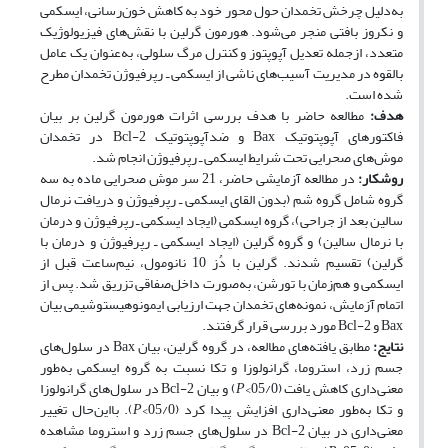
به‌دلیل چرخش تخمدان حول محور خود به کاهش خون‌رسانی، ایسکمی
و نکروز بافتی منجر می‌شود. هورمون گرلین با نقش‌های فیزیولوژیک
متعدد، از‌جمله تعدیل آپوپتوز و کنترل مرگ سلولی، به‌عنوان یک عامل
بالقوه در مدیریت آسیب‌های ناشی از ایسکمی ـ رپرفیوژن تخمدان مطرح
شده است.
هدف
:
مطالعه حاضر با هدف بررسی اثرات هورمون گرلین بر بیان
فاکتورهای آپوپتوتیک Bax و ضد‌آپوپتوتیک Bcl-2 در تخمدان
موش‌های صحرایی تحت شرایط ایسکمی ـ رپرفیوژن انجام شد.
روش
کار
:
در مطالعه آزمایشی حاضر، 21 سر موش صحرایی ماده به سه
گروه شامل گروه شم (بدون القای ایسکمی ـ رپرفیوژن و دریافت نرمال
سالین بعد از جراحی)، گروه ایسکمی (ایجاد ایسکمی ـ رپرفیوژن و درمان
با نرمال سالین) و گروه گرلین (ایجاد ایسکمی ـ رپرفیوژن و درمان با
گرلین) تقسیم شدند. گرلین با دُز 10 نانومول، نیم‌ساعت قبل از
ایسکمی و هم‌زمان با تورشن، به‌صورت داخل‌صفاقی تزریق شد. پس از
اتمام آزمایش، نمونه‌های تخمدان جهت ارزیابی ایمونوهیستوشیمی بیان
Bax و Bcl-2 مورد بررسی قرار گرفتند.
نتایج
:
مطابق یافته‌های مطالعه، در گروه گرلین، بیان Bax در سلول‌های
جسم زرد، استروما، گرانولوزا و تکا نسبت به گروه ایسکمی به‌طور
معنی‌داری کاهش یافت (05/0>
P
) و بیان Bcl-2 در سلول‌های گرانولوزا
و تکا به‌طور معنی‌داری افزایش پیدا کرد (05/0>
P
). بااین‌حال تغییر
معنی‌داری در بیان Bcl-2 در سلول‌های جسم زرد و استروما مشاهده