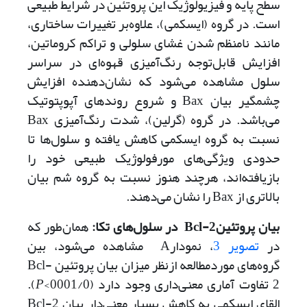
سطح پایه و فیزیولوژیک این پروتئین در شرایط طبیعی
است. در گروه (ایسکمی)، علاوه‌بر تغییرات ساختاری،
مانند نامنظم شدن غشای سلولی و تراکم کروماتین،
افزایش قابل‌توجه رنگ‌آمیزی قهوه‌ای در سراسر
سلول مشاهده می‌‌شود که نشان‌دهنده افزایش
چشمگیر بیان Bax و شروع روندهای آپوپتوتیک
می‌‌‌باشد. در گروه (گرلین)، شدت رنگ‌آمیزی Bax
نسبت به گروه ایسکمی کاهش یافته و سلول‌ها تا
حدودی ویژگی‌های مورفولوژیک طبیعی خود را
بازیافته‌اند، هرچند هنوز نسبت به گروه شم بیان
بالاتری از Bax را نشان می‌‌دهند.
بیان پروتئینBcl-2 در سلول‌های تکا:
همان‌طور که
در
تصویر 3
، نمودارA مشاهده می‌‌شود، بین
گروه‌های مورد‌مطالعه از‌نظر میزان بیان پروتئین Bcl-
2 تفاوت آماری معنی‌داری وجود دارد (0001/0>
P
).
القای ایسکمی به کاهش بسیار معنی‌دار بیان Bcl-2