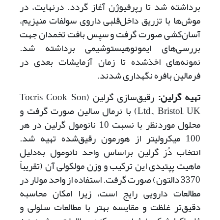
برداشته شد تا رپرفیوژن آغاز گردد. در‌نهایت، در
موش‌ها با تزریق داخل‌قلبی داروی سولفات منیزیم،
آسان‌کشی صورت گرفت و سپس بافت تخمدان جهت
بررسی‌های ایمونوهیستوشیمی برداشته شد.
نمونه‌های اخذ‌شده تا زمان آزمایشات بعدی در
فرمالین بافره نگهداری شدند.
تهیه گرلین
:
رقیق‌سازی گرلین (Tocris Cook Son
Ltd., Bristol, UK) با نرمال سالین صورت گرفت و
محلول موردنظر با نسبت 10 نانومول گرلین در هر
100 میکرولیتر از هورمون رقیق‌شده تهیه شد.
انتخاب دُز گرلین بر‌اساس واحد نانومول به‌‌دلیل
ماهیت پپتیدی این ترکیب و وزن مولکولی آن (تقریباً
3370 دالتون) صورت گرفت. استفاده از واحد مولار در
مطالعات دارویی رایج است، زیرا امکان محاسبه
دقیق‌تر غلظت و مقایسه بهتر با مطالعات سلولی و