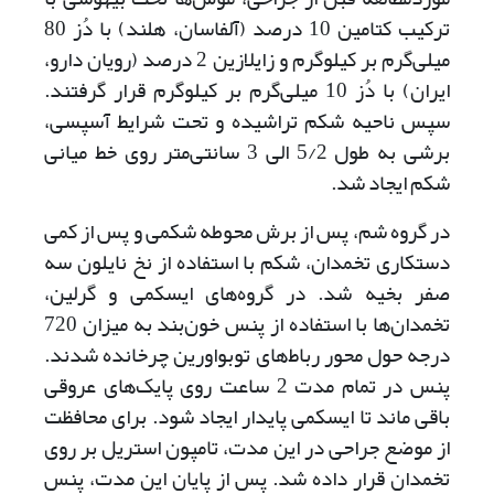
ترکیب کتامین 10 درصد (آلفاسان، هلند) با دُز 80
میلی‌گرم بر کیلوگرم و زایلازین 2 درصد (رویان دارو،
ایران) با دُز 10 میلی‌گرم بر کیلوگرم قرار گرفتند.
سپس ناحیه شکم تراشیده و تحت شرایط آسپسی،
برشی به طول 5/2 الی 3 سانتی‌متر روی خط میانی
شکم ایجاد شد.
در گروه شم، پس از برش محوطه شکمی و پس از کمی
دستکاری تخمدان، شکم با استفاده از نخ نایلون سه
صفر بخیه شد. در گروه‌های ایسکمی و گرلین،
تخمدان‌ها با استفاده از پنس خون‌بند به میزان 720
درجه حول محور رباط‌های توبواورین چرخانده شدند.
پنس در تمام مدت 2 ساعت روی پایک‌های عروقی
باقی ماند تا ایسکمی پایدار ایجاد شود. برای محافظت
از موضع جراحی در این مدت، تامپون استریل بر روی
تخمدان قرار داده شد. پس از پایان این مدت، پنس