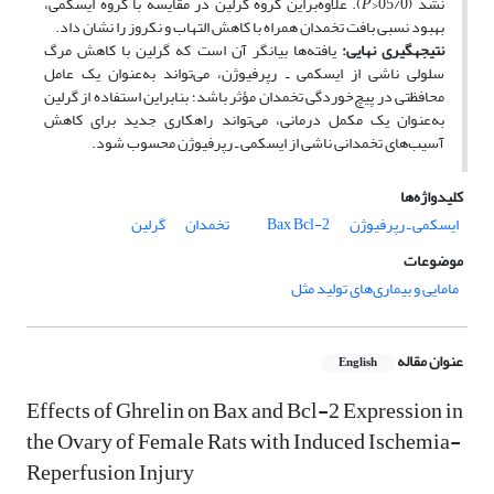
نشد (05/0<
P
). علاوه‌بر‌این گروه گرلین در مقایسه با گروه ایسکمی،
بهبود نسبی بافت تخمدان همراه با کاهش التهاب و نکروز را نشان داد.
نتیجه­گیری نهایی
:
یافته‌ها بیانگر آن است که گرلین با کاهش مرگ
سلولی ناشی از ایسکمی ـ رپرفیوژن، می‌تواند به‌عنوان یک عامل
محافظتی در پیچ‌خوردگی تخمدان مؤثر باشد؛ بنابراین استفاده از گرلین
به‌عنوان یک مکمل درمانی،‌‌‌ می‌تواند راهکاری جدید برای کاهش
آسیب‌های تخمدانی ناشی از ایسکمی ـ رپرفیوژن محسوب شود.
کلیدواژه‌ها
ایسکمی ـ رپرفیوژن
Bcl-2
Bax
تخمدان
گرلین
موضوعات
مامایی و بیماری‌های تولید مثل
عنوان مقاله
English
Effects of Ghrelin on Bax and Bcl-2 Expression in
the Ovary of Female Rats with Induced Ischemia-
Reperfusion Injury