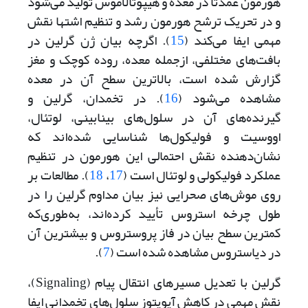
هورمون عمدتاً در معده و هیپوتالاموس تولید می‌‌شود
و در تحریک ترشح هورمون رشد و تنظیم اشتها نقش
مهمی ایفا می‌کند (
15
). اگرچه بیان ژن گرلین در
بافت‌های مختلفی، از‌جمله معده، روده کوچک و مغز
گزارش شده است، بالاترین سطح آن در معده
مشاهده می‌شود (
16
). در تخمدان، گرلین و
گیرنده‌های آن در سلول‌های بینابینی، لوتئال،
اووسیت و فولیکول‌ها شناسایی شده‌اند که
نشان‌دهنده نقش احتمالی این هورمون در تنظیم
عملکرد فولیکولی و لوتئال است (
17
،
18
). مطالعات بر
روی موش‌های صحرایی نیز بیان مداوم گرلین را در
طول چرخه استروس تأیید کرده‌اند، به‌طوری‌که
کمترین سطح بیان در فاز پروستروس و بیشترین آن
در دیاستروس مشاهده شده است (
7
).
گرلین با تعدیل مسیرهای انتقال پیام (Signaling)،
نقش مهمی در کاهش آپوپتوز سلول‌های تخمدانی ایفا