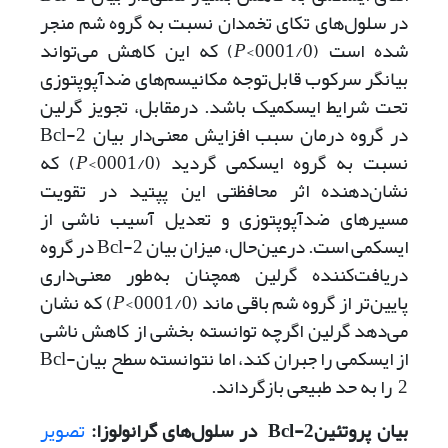
در سلول‌های تکای تخمدان نسبت به گروه شم منجر
شده است (0001/0>
P
) که این کاهش می‌‌تواند
بیانگر سرکوب قابل‌توجه مکانیسم‌های ضدآپوپتوزی
تحت شرایط ایسکمیک باشد. درمقابل، تجویز گرلین
در گروه درمان سبب افزایش معنی‌دار بیان Bcl-2
نسبت به گروه ایسکمی گردید (0001/0>
P
) که
نشان‌دهنده اثر محافظتی این پپتید در تقویت
مسیرهای ضدآپوپتوزی و تعدیل آسیب ناشی از
ایسکمی است. در‌عین‌حال، میزان بیان Bcl-2 در گروه
دریافت‌کننده گرلین همچنان به‌طور معنی‌داری
پایین‌تر از گروه شم باقی ماند (0001/0>
P
) که نشان
می‌دهد گرلین اگرچه توانسته بخشی از کاهش ناشی
از ایسکمی را جبران کند، اما نتوانسته سطح بیانBcl-
2 را به حد طبیعی بازگرداند.
بیان پروتئین
Bcl-2
در سلول‌های گرانولوزا:
تصویر