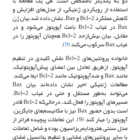
دو به یکدیگر نامشخص است. طی یک مطالعه با
استفاده از رویکردی ژنتیکی، از مدل‌های افزایش و
کاهش عملکرد Bcl-2 و Bax، نشان داده شد بیان ژن
Bax در غیاب Bcl-2 باعث آپوپتوز می‌‌شود و در
مقابل، بیان بیش‌از‌حد Bcl-2 همچنان آپوپتوز را در
غیاب Bax سرکوب می‌کند (
9
).
خانواده پروتئین‌های Bcl-2 نقش کلیدی در تنظیم
آپوپتوز، از‌طریق تعادل بین اعضای پیش‌آپوپتوتیک،
مانند Bax و ضدآپوپتوتیک مانند Bcl-2 ایفا می‌‌کند.
مطالعات ژنتیکی اخیر نشان داده‌اند بیان Bax
می‌‌تواند به‌طور مستقل و حتی در غیاب Bcl-2،
مسیرهای آپوپتوز را فعال کند، در‌حالی‌که Bcl-2 قادر
است بدون حضور Bax نیز با مکانیسم‌های جایگزین،
آپوپتوز را مهار کند (9). این تعاملات پیچیده فراتر از
مدل سنتی هترودایمریزاسیون بوده و شامل تعاملات
با سایر پروتئین‌های غشایی و تنظیم پتانسیل غشای