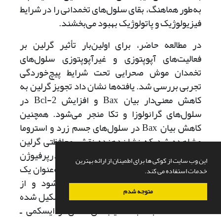
به‌طور هماهنگ، بقای سلول‌های تخمدانی را در شرایط
فیزیولوژیک و پاتولوژیک بهبود می‌بخشند.
در مطالعه حاضر، برای اولین‌بار تأثیر گرلین بر
فعالیت‌های آپوپتوزی و غیرآپوپتوزی سلول‌های
تخمدان موش صحرایی تحت شرایط پیچ‌خوردگی
تجربی بررسی شد. یافته‌ها نشان داد تجویز گرلین به
کاهش معنی‌دار بیان Bax و افزایش Bcl-2 در
سلول‌های گرانولوزا و تکا منجر می‌شود. همچنین
کاهش بیان Bax در سلول‌های جسم زرد و استروما
مشاهده شد که نشان‌دهنده نقش محافظتی گرلین
در کاهش التهاب و نکروز ناشی از ایسکمی ـ رپرفیوژن
این وب سایت از کوکی ها برای اطمینان از ارائه بهترین
در تخمدان است. هرچند استروما عمدتاً به‌عنوان یک
خدمات استفاده می کند.
بافت حمایتی در تخمدان شناخته می‌شود و از
متوجه شدم
سلول‌های فیبروبلاست، عروقی و ایمنی تشکیل شده
است، اما نسبت به آسیب‌های ناشی از ایسکمی ـ