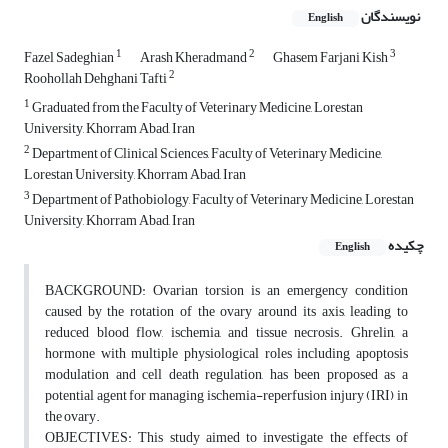
نویسندگان
English
1
2
3
Fazel Sadeghian
Arash Kheradmand
Ghasem Farjani Kish
2
Roohollah Dehghani Tafti
1
Graduated from the Faculty of Veterinary Medicine, Lorestan
University, Khorram Abad, Iran
2
Department of Clinical Sciences, Faculty of Veterinary Medicine,
Lorestan University, Khorram Abad, Iran
3
Department of Pathobiology, Faculty of Veterinary Medicine, Lorestan
University, Khorram Abad, Iran
چکیده
English
BACKGROUND: Ovarian torsion is an emergency condition
caused by the rotation of the ovary around its axis, leading to
reduced blood flow, ischemia, and tissue necrosis. Ghrelin, a
hormone with multiple physiological roles including apoptosis
modulation and cell death regulation, has been proposed as a
potential agent for managing ischemia-reperfusion injury (IRI) in
the ovary.
OBJECTIVES: This study aimed to investigate the effects of