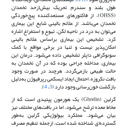
طول بلند و سندرم تحریک بیش‌از‌حد تخمدان
(OHSS)، از فاکتورهای مستعدکننده پیچ‌‌‌خوردگی
تخمدان می‌باشد. از علائم بالینی شایع این بیماری
می‌توان به درد در ناحیه لگن، تهوع و استفراغ اشاره
کرد. تشخیص این بیماری براساس علائم بالینی
امکان‌پذیر نیست و تنها در برخی مواقع با کمک
سونوگرافی داپلر تشخیص داده می‌شود. درمان این
بیماری، مداخله جراحی بوده که در آن تخمدان به
حالت طبیعی بازمی‌گردد. هرچند در صورت وجود
بافت نکروزه، احتمال ایجاد ایسکمی رپرفیوژن به‌دلیل
بازگشت خون‌رسانی وجود دارد (
3
،
4
).
گرلین (Ghrelin) یک هورمون پپتیدی است که از
مخاط معده ترشح می‌شود، اما در بافت‌‌‌های مختلف نیز
بیان می‌شود. عملکرد بیولوژیکی گرلین به‌طور
گسترده‌ای شناخته شده است، از‌جمله تنظیم مصرف