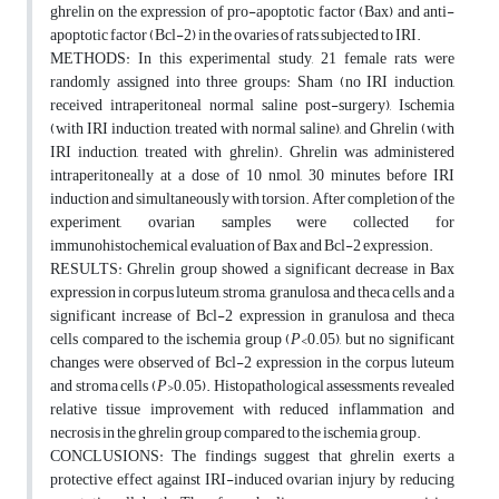
ghrelin on the expression of pro-apoptotic factor (Bax) and anti-
apoptotic factor (Bcl-2) in the ovaries of rats subjected to IRI.
METHODS: In this experimental study, 21 female rats were
randomly assigned into three groups: Sham (no IRI induction,
received intraperitoneal normal saline post-surgery), Ischemia
(with IRI induction, treated with normal saline), and Ghrelin (with
IRI induction, treated with ghrelin). Ghrelin was administered
intraperitoneally at a dose of 10 nmol, 30 minutes before IRI
induction and simultaneously with torsion. After completion of the
experiment, ovarian samples were collected for
immunohistochemical evaluation of Bax and Bcl-2 expression.
RESULTS: Ghrelin group showed a significant decrease in Bax
expression in corpus luteum, stroma, granulosa, and theca cells, and a
significant increase of Bcl-2 expression in granulosa and theca
cells compared to the ischemia group (
P
<0.05), but no significant
changes were observed of Bcl-2 expression in the corpus luteum
and stroma cells (
P
>0.05). Histopathological assessments revealed
relative tissue improvement with reduced inflammation and
necrosis in the ghrelin group compared to the ischemia group.
CONCLUSIONS: The findings suggest that ghrelin exerts a
protective effect against IRI-induced ovarian injury by reducing