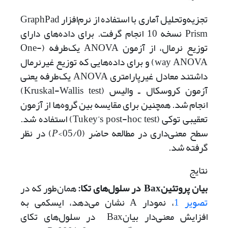
تجزیه‌و‌تحلیل آماری با استفاده از نرم‌افزار GraphPad
Prism نسخه 10 انجام گرفت. برای داده‌های دارای
توزیع نرمال، از آزمون ANOVA یک‌طرفه (One-
way ANOVA) و برای داده‌هایی که توزیع غیر‌نرمال
داشتند معادل غیرپارامتری ANOVA یک‌طرفه یعنی
آزمون کروسکال ـ والیس
(Kruskal-Wallis test)
انجام شد. همچنین برای مقایسه بین گروه‌ها از آزمون
تعقیبی توکی (Tukey’s post-hoc test) استفاده شد.
سطح معنی‌داری در مطالعه حاضر (05/0>
P
) در نظر
گرفته شد.
نتایج
بیان
پروتئین
Bax
در سلول‌‌‌های تکا
:
همان‌طور که در
تصویر 1
، نمودار A نشان می‌دهد، ایسکمی به
افزایش معنی‌دار بیانBax در سلول‌های تکای