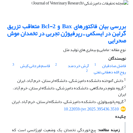
بررسی بیان فاکتور‌‌‌های Bax و Bcl-2 متعاقب تزریق
گرلین در ایسکمی ـ رپرفیوژن تجربی در تخمدان موش
صحرایی
نوع مقاله : مامایی و بیماری های تولید مثل
نویسندگان
3
2
1
فاضل صادقیان
آرش خردمند
قاسم فرجانی کیش
2
روح الله دهقانی تفتی
1
دانش آموخته دانشکده دامپزشکی، دانشگاه لرستان، خرم آباد، ایران
2
گروه علوم درمانگاهی، دانشکده دامپزشکی، دانشگاه لرستان، خرم آباد،
ایران
3
گروه پاتوبیولوژی، دانشکده دامپزشکی، دانشگاه لرستان، خرم آباد، ایران
10.22059/jvr.2025.395436.3510
چکیده
زمینه مطالعه
:
پیچ‌خوردگی تخمدان یک وضعیت اورژانسی است که