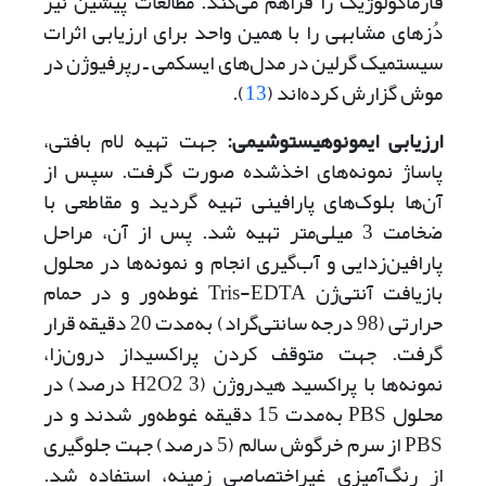
فارماکولوژیک را فراهم می‌‌‌کند. مطالعات پیشین نیز
دُزهای مشابهی را با همین واحد برای ارزیابی اثرات
سیستمیک گرلین در مدل‌های ایسکمی ـ رپرفیوژن در
موش گزارش کرده‌اند (
13
).
ارزیابی ایمونوهیستوشیمی
:
جهت تهیه لام بافتی،
پاساژ نمونه‌های اخذ‌شده صورت گرفت. سپس از
آن‌ها بلوک‌های پارافینی تهیه گردید و مقاطعی با
ضخامت 3 میلی‌متر تهیه شد. پس از آن، مراحل
پارافین‌زدایی و آب‌گیری انجام و نمونه‌ها در محلول
بازیافت آنتی‌ژن Tris-EDTA غوطه‌ور و در حمام
حرارتی (98 درجه سانتی‌گراد) به‌مدت 20 دقیقه قرار
گرفت. جهت متوقف کردن پراکسیداز درون‌زا،
نمونه‌ها با پراکسید هیدروژن (H2O2 3 درصد) در
محلول PBS به‌مدت 15 دقیقه غوطه‌ور شدند و در
PBS از سرم خرگوش سالم (5 درصد) جهت جلوگیری
از رنگ‌آمیزی غیراختصاصی زمینه، استفاده شد.