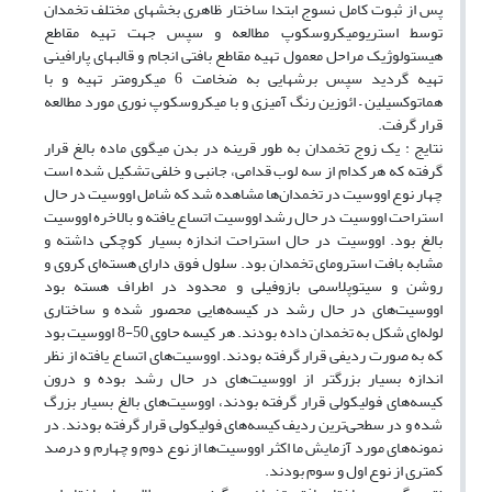
پس از ثبوت کامل نسوج ابتدا ساختار ظاهری بخشهای مختلف تخمدان
توسط استریومیکروسکوپ مطالعه و سپس جهت تهیه مقاطع
هیستولوژیک مراحل معمول تهیه مقاطع بافتی انجام و قالبهای پارافینی
تهیه گردید سپس برشهایی به ضخامت 6 میکرومتر تهیه و با
هماتوکسیلین – ائوزین رنگ آمیزی و با میکروسکوپ نوری مورد مطالعه
قرار گرفت.
نتایج : یک زوج تخمدان به طور قرینه در بدن میگوی ماده بالغ قرار
گرفته که هر کدام از سه لوب قدامی، جانبی و خلفی تشکیل شده است
چهار نوع اووسیت در تخمدان‌ها مشاهده شد که شامل اووسیت در حال
استراحت اووسیت در حال رشد اووسیت اتساع یافته و بالاخره اووسیت
بالغ بود. اووسیت در حال استراحت اندازه بسیار کوچکی داشته و
مشابه بافت استرومای تخمدان بود. سلول فوق دارای هسته‌ای کروی و
روشن و سیتوپلاسمی بازوفیلی و محدود در اطراف هسته بود
اووسیت‌های در حال رشد در کیسه‌هایی محصور شده و ساختاری
لوله‌ای شکل به تخمدان داده بودند. هر کیسه حاوی 50-8 اووسیت بود
که به صورت ردیفی قرار گرفته بودند. اووسیت‌های اتساع یافته از نظر
اندازه بسیار بزرگتر از اووسیت‌های در حال رشد بوده و درون
کیسه‌های فولیکولی قرار گرفته بودند، اووسیت‌های بالغ بسیار بزرگ
شده و در سطحی‌ترین ردیف کیسه‌های فولیکولی قرار گرفته بودند. در
نمونه‌های مورد آزمایش ما اکثر اووسیت‌ها از نوع دوم و چهارم و درصد
کمتری از نوع اول و سوم بودند.