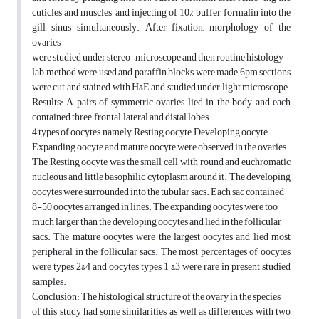
cuticles and muscles ,and injecting of 10% buffer formalin into the
gill sinus simultaneously. After fixation, morphology of the
ovaries
were studied under stereo-microscope and then routine histology
lab method were used and paraffin blocks were made 6pm sections
were cut and stained with H&E and studied under light microscope.
Results: A pairs of symmetric ovaries lied in the body and each
contained three, frontal, lateral and distal lobes.
4 types of oocytes, namely, Resting oocyte, Developing oocyte,
Expanding oocyte and mature oocyte were observed in the ovaries.
The Resting oocyte was the small cell with round and euchromatic
nucleous and little basophilic cytoplasm around it. The developing
oocytes were surrounded into the tubular sacs. Each sac contained
8-50 oocytes arranged in lines. The expanding oocytes were too
much larger than the developing oocytes and lied in the follicular
sacs. The mature oocytes were the largest oocytes and lied most
peripheral in the follicular sacs. The most percentages of oocytes
were types 2&4 and oocytes types 1 &3 were rare in present studied
samples.
Conclusion: The histological structure of the ovary in the species
of this study had some similarities as well as differences with two