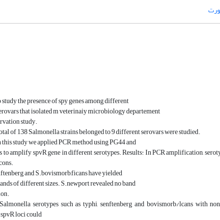
ورت
 study the presence of spy genes among different
erovars that isolated m veterinaiy microbiology departement
rvation study.
otal of 138 Salmonella strains belonged to 9 different serovars were studied.
n this study we applied PCR method using PG44 and
to amplify spvR gene in different serotypes. Results: In PCR amplification, sero
cons.
nftenberg and S.bovismorb,ficans have yielded
ands of different sizes. S.newport revealed no band
ion.
Salmonella serotypes such as typhi, senftenberg and bovismorb/lcans with non
 spvR loci could