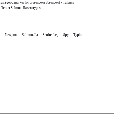
 as a good marker for presence or absence of virulence
ifferent Salmonella serotypes.
s
Newport
Salmonella
Senftenbeg
Spy
Typhi