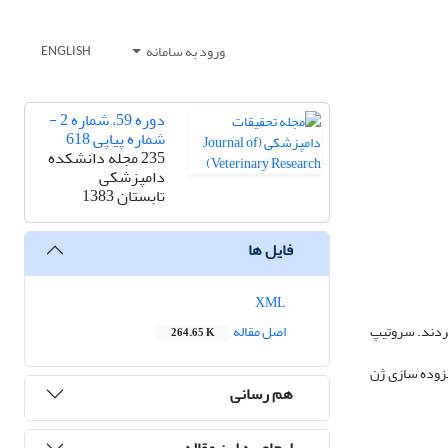
ورود به سامانه
ENGLISH
دوره 59، شماره 2 -
شماره پیاپی 618
235 مجله دانشکده
دامپزشکی
تابستان 1383
فایل ها
XML
 وزن 890 جفت باز را به طور مشخص ایجاد کردند. سروتیپ
اصل مقاله
264.65 K
فزوده سازی ژن
هم رسانی
ارجاع به این مقاله