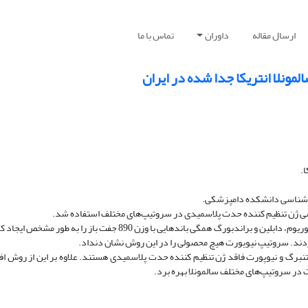
ارسال مقاله
داوران
تماس با ما
نلا انتریکا جدا شده در ایران
ب شناسی دانشکده دامپزشکی.
نتایج: در افزوده سازی ژن spvR سالمونلا آبورتوس اویس، انترایتیدیس، تیفی موریوم، دابلین و براندبورگ همگی باندهایی با
دند. سروتیپ نیویورت هیچ محصولی را در این روش نشان دنداد.
تنبرگ و نیوپورت فاقد ژن تنظیم کننده حدت پلاسمیدی هستند. علاوه بر این از روش ا