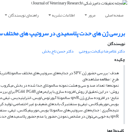
صفحه اصلی
مرور
اطلاعات نشریه
راهنمای نویسندگان
بررسی ژن های حدت پلاسمیدی در سروتیپ های مختلف سالمو
نویسندگان
دکتر غلامرضا نیکبخت بروجنی
دکتر حسن تاج بخش
چکیده
هدف : بررسی حضور ژن SPV در جدایه‌های سروتیپ‌های مختلف سالمونلاانتریکا.
طرح : مطالعه مشاهده‌ای
نمونه‌ها: تعداد صد و سی و هشت نمونه سالمونلای جدا شده در بخش میکرو
روش : در این تحقیق از روش افزوده سازی با پرایمرهای PG44 , PG48 برای بررسی ژن تنظیم کننده حدت پلاسمیدی در سروتیپ‌های مختلف استفاده شد.
بویس موریفیکانس، تیفی و سنفتنبرگ باندهای ضعیف و غیر اختصاصی تولید کر
نتیجه‌گیری : جدایه‌های سروتیپ‌های سالمونلا بویس موربیفیکانس، تیفی، سنف
spvR به خوبی می‌توان در مشخص نمودن حضور یا عدم حضور پلاسمیدهای حدت در سروتیپ‌های مختلف سالمونلا بهره برد.
کلیدواژه‌ها