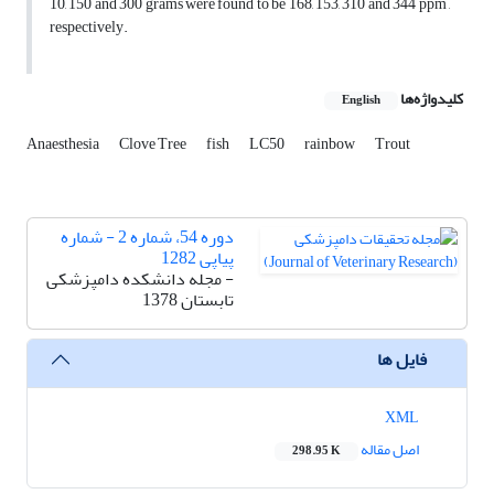
10, 150 and 300 grams were found to be 168, 153, 310 and 344 ppm ,
respectively.
کلیدواژه‌ها
English
Anaesthesia
Clove Tree
fish
LC50
rainbow
Trout
دوره 54، شماره 2 - شماره
پیاپی 1282
- مجله دانشکده دامپزشکی
تابستان 1378
فایل ها
XML
اصل مقاله
298.95 K