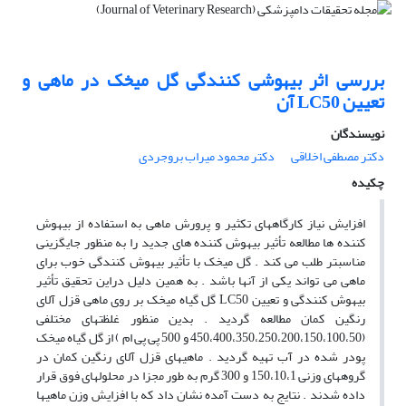
بررسی اثر بیهوشی کنندگی گل میخک در ماهی و
تعیین LC50 آن
نویسندگان
دکتر مصطفی اخلاقی
دکتر محمود میراب بروجردی
چکیده
افزایش نیاز کارگاههای تکثیر و پرورش ماهی به استفاده از بیهوش
کننده ها مطالعه تأثیر بیهوش کننده های جدید را به منظور جایگزینی
مناسبتر طلب می کند . گل میخک با تأثیر بیهوش کنندگی خوب برای
ماهی می تواند یکی از آنها باشد . به همین دلیل دراین تحقیق تأثیر
بیهوش کنندگی و تعیین LC50 گل گیاه میخک بر روی ماهی قزل آلای
رنگین کمان مطالعه گردید . بدین منظور غلظتهای مختلفی
(450،400،350،250،200،150،100،50 و 500 پی پی ام ) از گل گیاه میخک
پودر شده در آب تهیه گردید . ماهیهای قزل آلای رنگین کمان در
گروههای وزنی 150،10،1 و 300 گرم به طور مجزا در محلولهای فوق قرار
داده شدند . نتایج به دست آمده نشان داد که با افزایش وزن ماهیها