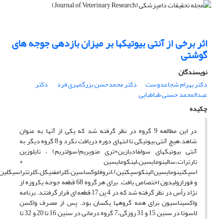
اثر برخی از آنتی بیوتیکها بر میزان بازدهی جوجه های
گوشتی
نویسندگان
دکتر بهرام شجاعدوست
دکتر محمدحسن بزرگمهری فرد
دکتر
عبدالمحمد حسنی طباطبایی
چکیده
در این مطالعه 9 گروه در نظر گرفته شد که یکی از آنها به عنوان
شاهد،هیچ آنتی بیوتیکی تا انتهای دوره دریافت نکرد و 8 گروه دیگر به
آنتی بیوتیکهای سولفادیازین+تری متوپریم(سولتریم) ، تایلوزین
تارترات،سالینومایسین،لینکومایسین +
اسپکتینومایسین(لینکوسپکتین)،انروفلوکساسین،کلرامفنیکل،کلرتتراسیکلین
و فورازولیدون اختصاص یافت. برای هر گروه 68 قطعه جوجه یکروزه از
نژاد رأس در نظر گرفته شد که در 4 پن 17 قطعه ای قرار گرفتند. برنامه
واکسیناسیون برای همه گروهها یکسان بود. پس از مصرف واکسن
لاسوتا در سنین 15 و 31 روزگی،7 گروه درمانی در سنین 16 تا 20 و 32 تا