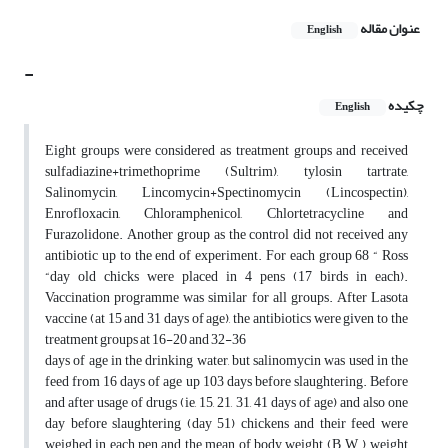
عنوان مقاله
English
-
چکیده
English
Eight groups were considered as treatment groups and received
sulfadiazine+trimethoprime (Sultrim), tylosin tartrate,
Salinomycin, Lincomycin+Spectinomycin (Lincospectin),
Enrofloxacin, Chloramphenicol, Chlortetracycline and
Furazolidone. Another group as the control did not received any
antibiotic up to the end of experiment. For each group 68 “ Ross
“day old chicks were placed in 4 pens (17 birds in each).
Vaccination programme was similar for all groups. After Lasota
vaccine (at 15 and 31 days of age), the antibiotics were given to the
treatment groups at 16-20 and 32-36
days of age in the drinking water, but salinomycin was used in the
feed from 16 days of age up 103 days before slaughtering. Before
and after usage of drugs (ie, 15, 21, 31, 41 days of age) and also one
day before slaughtering (day 51) chickens and their feed were
weighed in each pen and the mean of body weight (B.W.), weight