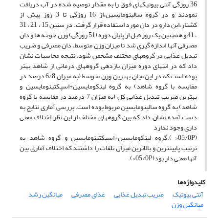
36 روزگی آنتی بیوتیکهای فوق را به مقدار توصیه شده در آب دریافت
نمودند و در گروه سالینومایسین،از 16 روزگی تا 3 روز پیش از
کشتار،این دارو در دان مورد استفاده قرار گرفت. در سنین 15 ، 21 ، 31
، 41 و همچنین یک روز قبل از پایان دوره (51 روزگی) وزن جوجه ها و دان
مصرفی آنها اندازه گیری شد تا میزان وزن متوسط، دان مصرفی و ضریب
تبدیل غذایی در گروههای مختلف مشخص شود. نتیجه محاسبات نشان
داد که در انتهای دوره میزان بازدهی گروههای درمانی از شاهد بهتر
بوده است که در این میان بهترین وزن متوسط (به میزان 6/8 درصد در
مقایسه با گروه شاهد) به گروه لینکومایسین+اسپکتینومایسین و
بهترین ضریب تبدیل غذایی کل (به میزان 7 درصد در مقایسه با گروه
شاهد) به گروه سالینومایسین مربوط بوده است. بررسی آماری نتایج به
دست آمده نشان داد که بین گروههای مختلف از این نظر اختلاف معنی
داری وجود ندارد
(05/0P< ).گروه لینکومایسین+اسپکتینومایسین و گروه شاهد به
ترتیب پایینترین و بالاترین میزان تلفات را داشتند که اختلاف آماری بین
آنها معنی دار بود(05/0P<).
کلیدواژه‌ها
آنتی بیوتیک
ضریب تبدیل غذایی
غذای مصرفی
میانگین رشد
میانگین وزن