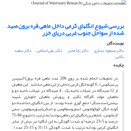
بررسی شیوع انگلهای کرمی داخل ماهی قره برون صید
شده از سواحل جنوب غربی دریای خزر
نویسندگان
دکتر مسعود ستاری
دکتر بابا مخیر
دکتر علی اسلامی
دکتر سعید
بکایی
چکیده
در تحقیقات انجام شده بر روی 206 عدد ماهی قره برون(آسیپنزر
پرسیکوس) ، 6 گونه انگل کرمی داخلی از این ماهی جداشد . این ماهیان
از 12 صیدگاه در شیلات ناحیه یک ، 4 صیدگاه در شیلات ناحیه دو و
ماهیان مولد کارگاه تکثیر و پرورش ماهیان خاویاری شهید
بهشتی(سدسنگر) جمع آوری شده بودند. از بین انگلهای جداشده،دو
گونه انگل کوکولانوس اسفروسفالوس و اسکریابینوپسولوس سمی
آرماتوس، شایعترین انگلهای این ماهی بودند(به ترتیب با شیوع 75/84
درصد و 23/5 درصد) و شدت آلودگی به این انگلها نیز بیش از سایر
انگلهای کرمی بود(به ترتیب با شدت آلودگی 31/11 و 25/15 عدد) .