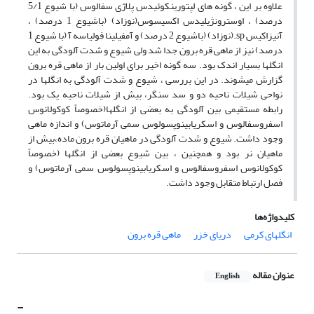
علاوه بر این ، گونه های لپتورینکوئیدس پلاژی سفالوس (با شیوع 5/1
درصد) ، اوسترونژیلیدس اکسیسوس(نوزاد) (باشیوع 1 درصد) ،
آنیزاکیس sp.(نوزاد) (باشیوع 2 درصد) و آمفیلینا فولیاسه آ (با شیوع 1
درصد) نیز از ماهی قره برون جدا شد ولی شیوع و شدت آلودگی به این
انگلها بسیار اندک بود. سه گونه اخیر برای اولین بار از ماهی قره برون
گزارش میشوند. در این بررسی ، شیوع و شدت آلودگی به انگلها در
نواحی شیلات ناحیه دو و سد سنگر، بیش از شیلات ناحیه یک بود.
رابطه مستقیمی بین آلودگی به بعضی از انگلها(خصوصاً کوکولانوس
اسفروسفالوس و اسکریابینوپسولوس سمی آرماتوس) و اندازه ماهی
وجود داشت. شیوع و شدت آلودگی در ماهیان قره برون ماده،بیش از
ماهیان نر بود و همچنین ، بین شیوع بعضی از انگلها (خصوصاً
کوکولانوس اسفروسفالوس و اسکریابینوپسولوس سمی آرماتوس) و
فصل ارتباط متقابل وجود داشت.
کلیدواژه‌ها
انگلهای کرمی
دریای خزر
ماهی قره برون
عنوان مقاله
English
-