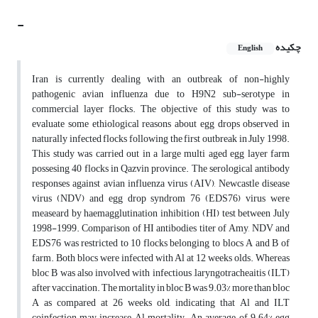
-
چکیده
English
Iran is currently dealing with an outbreak of non-highly
pathogenic avian influenza due to H9N2 sub-serotype in
commercial layer flocks. The objective of this study was to
evaluate some ethiological reasons about egg drops observed in
naturally infected flocks following the first outbreak in July 1998.
This study was carried out in a large multi aged egg layer farm
possesing 40 flocks in Qazvin province. The serological antibody
responses against avian influenza virus (AIV), Newcastle disease
virus (NDV) and egg drop syndrom 76 (EDS76) virus were
measeard by haemagglutination inhibition (HI) test between July
1998-1999. Comparison of HI antibodies titer of Amy, NDV and
EDS76 was restricted to 10 flocks belonging to blocs A and B of
farm. Both blocs were infected with Al at 12 weeks olds. Whereas
bloc B was also involved with infectious ,laryngotracheaitis (ILT)
after vaccination. The mortality in bloc B was 9.03% more than bloc
A as compared at 26 weeks old, indicating that Al and ILT
coinfection may increase Al mortality. An average of 9.64% egg