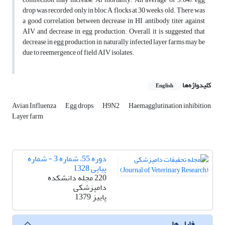
drop was recorded only in bloc A flocks at 30 weeks old. There was
a good correlation between decrease in HI antibody titer against
AIV and decrease in egg production. Overall, it is suggested that
decrease in egg production in naturally infected layer farms may be
due to reemergence of field AIV isolates.
کلیدواژه‌ها
English
Avian Influenza
Egg drops
H9N2
Haemagglutination inhibition
Layer farm
دوره 55، شماره 3 - شماره
پیاپی 1328
220 مجله دانشکده
دامپزشکی
پاییز 1379
فایل ها