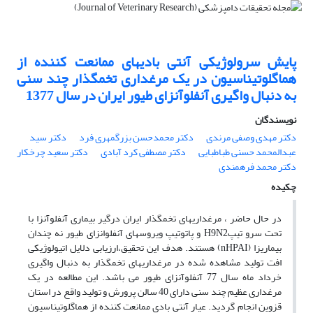
پایش سرولوژیکی آنتی بادیهای ممانعت کننده از
هماگلوتیناسیون در یک مرغداری تخمگذار چند سنی
به دنبال واگیری آنفلوآنزای طیور ایران در سال 1377
نویسندگان
دکتر مهدی وصفی مرندی
دکتر محمدحسن بزرگمهری فرد
دکتر سید
عبدالمحمد حسنی طباطبایی
دکتر مصطفی کرد آبادی
دکتر سعید چرخکار
دکتر محمد فرهمندی
چکیده
در حال حاضر ، مرغداریهای تخمگذار ایران درگیر بیماری آنفلوآنزا با
تحت سرو تیپH9N2 و پاتوتیپ ویروسهای آنفلوانزای طیور نه چندان
بیماریزا (nHPAI) هستند. هدف این تحقیق،ارزیابی دلایل اتیولوژیکی
افت تولید مشاهده شده در مرغداریهای تخمگذار به دنبال واگیری
خرداد ماه سال 77 آنفلوآنزای طیور می باشد. این مطالعه در یک
مرغداری عظیم چند سنی دارای 40 سالن پرورش و تولید واقع در استان
قزوین انجام گردید. عیار آنتی بادی ممانعت کننده از هماگلوتیناسیون