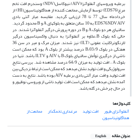
برعلیه ویروسهای آنفلوآنزا(AIV)،نیوکاسل(NDV) وسندرم افت تخم
مرغ(EDS76) توسط آزمایش ممانعت کننده از هماگلوتیناسیون(HI) از
خردادماه سال 77 تا 78 ارزیابی گردید. مقایسه عیار آنتی بادی
EDS76,NDV,AIV به 10 سالن متعلق به بلوکهای A و B محدود گردید.
سالنهای هر دو بلوک A و B در دوره پرورش درگیر آنفلوآنزا شدند. در
حالی که بلوک B،علاوه بر آنفلوآنزا به دنبال واکسیناسیون درگیر
لارنگوتراکئیت عفونی (ILT) نیز شدند. میزان مرگ و میر در سن 36
هفتگی در بلوک B،03/9 درصد بیشتر از بلوک A بود که ممکن است
ناشی از درگیری توأمان سالنهای بلوک B با AIV و ILTV باشد. تنها در
بلوک A ، افت تولید به میزان 64/9 درصد مشاهده شد. بررسی نتایج
سرولوژیکی و افت تولید نشان میدهد که ممکن است ارتباط نزدیکی بین
افت تولید و افت عیار آنتی بادی برعلیه AIV بوده باشد. نتایج به دست
آمده نشان میدهد که ممکن است افت تولید ناشی از ویروسی نوظهور و
در حال چرخش در گله باشد.
کلیدواژه‌ها
آنفلوآنزای طیور
افت تولید
مرغداری تخمگذار
ممانعت از
هماگلوتیناسیون
عنوان مقاله
English